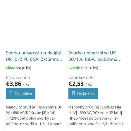
Svorka univerzálna dvojitá
Svorka univerzálna UK
UK 16/2 PE 85A, 2x16mm2
50/1 A, 160A, 1x50mm2
1pól, AL/CU, krytá, zeleno-
1pól., AL/CU, krytá, sivá,
Skladom
(6 ks)
Skladom
(>10 ks)
žltá, na DIN lištu
na DIN lištu
€3,14 bez DPH
€2,06 bez DPH
€3,86
€2,53
/ ks
/ ks
Do košíka
Do košíka
Menovitý prúd [A] : 85Napätie Ui
Menovitý prúd [A] : 160Napätie
[V] : 690 AC/DCKrytie [IP kód]
Ui [V] : 690 AC/DCKrytie [IP kód]
: IP20Počet pólov svorky : 1-
: IP20Počet pólov svorky : 1-
pólPrierez vodiča : 1,5 - 16 mm2
pólPrierez vodiča : 2,5 - 50 mm2