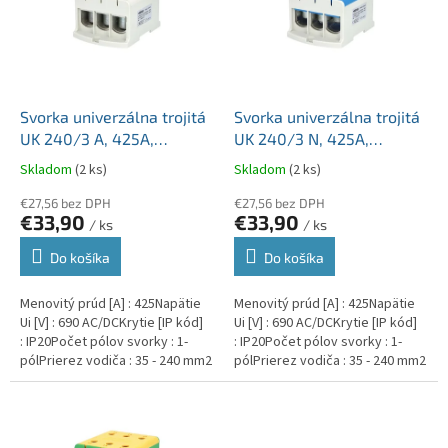
i
d
s
u
p
k
r
t
o
o
d
Svorka univerzálna trojitá
Svorka univerzálna trojitá
v
u
UK 240/3 A, 425A,
UK 240/3 N, 425A,
k
3x240mm2 1pól., AL/CU,
3x240mm2 1pól., AL/CU,
Skladom
(2 ks)
Skladom
(2 ks)
t
krytá, sivá, na DIN a
krytá, modrá, na DIN a
o
Montážnu dosku
€27,56 bez DPH
Montážnu dosku
€27,56 bez DPH
€33,90
€33,90
v
/ ks
/ ks
Do košíka
Do košíka
Menovitý prúd [A] : 425Napätie
Menovitý prúd [A] : 425Napätie
Ui [V] : 690 AC/DCKrytie [IP kód]
Ui [V] : 690 AC/DCKrytie [IP kód]
: IP20Počet pólov svorky : 1-
: IP20Počet pólov svorky : 1-
pólPrierez vodiča : 35 - 240 mm2
pólPrierez vodiča : 35 - 240 mm2