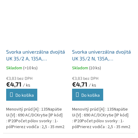
Svorka univerzálna dvojitá
Svorka univerzálna dvojitá
UK 35/2 A, 135A,
UK 35/2 N, 135A,
2x35mm2 1pól, AL/CU,
2x35mm2 1pól, AL/CU,
Skladom
(>10 ks)
Skladom
(10 ks)
krytá, sivá, na DIN lištu
krytá, modrá, na DIN lištu
€3,83 bez DPH
€3,83 bez DPH
€4,71
€4,71
/ ks
/ ks
Do košíka
Do košíka
Menovitý prúd [A] : 135Napätie
Menovitý prúd [A] : 135Napätie
Ui [V] : 690 AC/DCKrytie [IP kód]
Ui [V] : 690 AC/DCKrytie [IP kód]
: IP20Počet pólov svorky : 1-
: IP20Počet pólov svorky : 1-
pólPrierez vodiča : 2,5 - 35 mm2
pólPrierez vodiča : 2,5 - 35 mm2