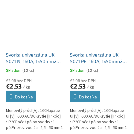
Svorka univerzálna UK
Svorka univerzálna UK
50/1 N, 160A, 1x50mm2
50/1 PE, 160A, 1x50mm2
1pól., AL/CU, krytá, modrá,
1pól., AL/CU, krytá,
Skladom
(10 ks)
Skladom
(10 ks)
na DIN lištu
zeleno-žltá, na DIN lištu
€2,06 bez DPH
€2,06 bez DPH
€2,53
€2,53
/ ks
/ ks
Do košíka
Do košíka
Menovitý prúd [A] : 160Napätie
Menovitý prúd [A] : 160Napätie
Ui [V] : 690 AC/DCKrytie [IP kód]
Ui [V] : 690 AC/DCKrytie [IP kód]
: IP20Počet pólov svorky : 1-
: IP20Počet pólov svorky : 1-
pólPrierez vodiča : 2,5 - 50 mm2
pólPrierez vodiča : 2,5 - 50 mm2