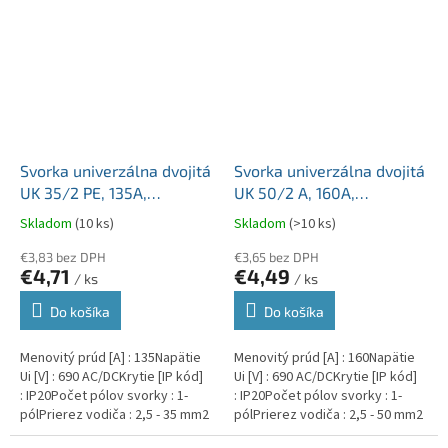
Svorka univerzálna dvojitá
Svorka univerzálna dvojitá
UK 35/2 PE, 135A,
UK 50/2 A, 160A,
2x35mm2 1pól, AL/CU,
2x50mm2 1pól, AL/CU,
Skladom
(10 ks)
Skladom
(>10 ks)
krytá, zeleno-žltá, na DIN
krytá, sivá, na DIN lištu
lištu
€3,83 bez DPH
€3,65 bez DPH
€4,71
€4,49
/ ks
/ ks
Do košíka
Do košíka
Menovitý prúd [A] : 135Napätie
Menovitý prúd [A] : 160Napätie
Ui [V] : 690 AC/DCKrytie [IP kód]
Ui [V] : 690 AC/DCKrytie [IP kód]
: IP20Počet pólov svorky : 1-
: IP20Počet pólov svorky : 1-
pólPrierez vodiča : 2,5 - 35 mm2
pólPrierez vodiča : 2,5 - 50 mm2