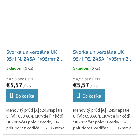
Svorka univerzálna UK
Svorka univerzálna UK
95/1 N, 245A, 1x95mm2
95/1 PE, 245A, 1x95mm2
1pól., AL/CU, krytá, modrá,
1pól., AL/CU, krytá,
Skladom
(6 ks)
Skladom
(6 ks)
na DIN a Montážnu dosku
zeleno-žltá, na DIN a
€4,53 bez DPH
Montážnu dosku
€4,53 bez DPH
€5,57
€5,57
/ ks
/ ks
Do košíka
Do košíka
Menovitý prúd [A] : 245Napätie
Menovitý prúd [A] : 245Napätie
Ui [V] : 690 AC/DCKrytie [IP kód]
Ui [V] : 690 AC/DCKrytie [IP kód]
: IP20Počet pólov svorky : 1-
: IP20Počet pólov svorky : 1-
pólPrierez vodiča : 16 - 95 mm2
pólPrierez vodiča : 16 - 95 mm2