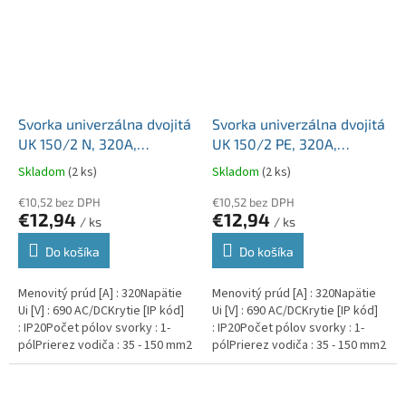
Svorka univerzálna dvojitá
Svorka univerzálna dvojitá
UK 150/2 N, 320A,
UK 150/2 PE, 320A,
2x150mm2 1pól., AL/CU,
2x150mm2 1pól., AL/CU,
Skladom
(2 ks)
Skladom
(2 ks)
krytá, modrá, na DIN a
krytá, zeleno-žltá, na DIN
Montážnu dosku
€10,52 bez DPH
a Montážnu dosku
€10,52 bez DPH
€12,94
€12,94
/ ks
/ ks
Do košíka
Do košíka
Menovitý prúd [A] : 320Napätie
Menovitý prúd [A] : 320Napätie
Ui [V] : 690 AC/DCKrytie [IP kód]
Ui [V] : 690 AC/DCKrytie [IP kód]
: IP20Počet pólov svorky : 1-
: IP20Počet pólov svorky : 1-
pólPrierez vodiča : 35 - 150 mm2
pólPrierez vodiča : 35 - 150 mm2