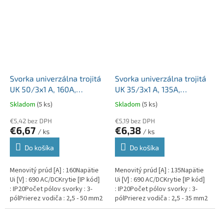
Svorka univerzálna trojitá
Svorka univerzálna trojitá
UK 50/3x1 A, 160A,
UK 35/3x1 A, 135A,
3x50mm2 3pól, AL/CU,
3x35mm2 3pól, AL/CU,
Skladom
(5 ks)
Skladom
(5 ks)
krytá, sivá, na DIN
krytá, sivá, na DIN
€5,42 bez DPH
€5,19 bez DPH
€6,67
€6,38
/ ks
/ ks
Do košíka
Do košíka
Menovitý prúd [A] : 160Napätie
Menovitý prúd [A] : 135Napätie
Ui [V] : 690 AC/DCKrytie [IP kód]
Ui [V] : 690 AC/DCKrytie [IP kód]
: IP20Počet pólov svorky : 3-
: IP20Počet pólov svorky : 3-
pólPrierez vodiča : 2,5 - 50 mm2
pólPrierez vodiča : 2,5 - 35 mm2