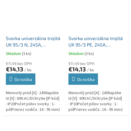
Svorka univerzálna trojitá
Svorka univerzálna trojitá
UK 95/3 N, 245A,
UK 95/3 PE, 245A,
3x95mm2 1pól., AL/CU,
3x95mm2 1pól., AL/CU,
Skladom
(3 ks)
Skladom
(3 ks)
krytá, modrá, na DIN a
krytá, zeleno-žltá, na DIN
Montážnu dosku
€11,49 bez DPH
a Montážnu dosku
€11,49 bez DPH
€14,13
€14,13
/ ks
/ ks
Do košíka
Do košíka
Menovitý prúd [A] : 245Napätie
Menovitý prúd [A] : 245Napätie
Ui [V] : 690 AC/DCKrytie [IP kód]
Ui [V] : 690 AC/DCKrytie [IP kód]
: IP20Počet pólov svorky : 1-
: IP20Počet pólov svorky : 1-
pólPrierez vodiča : 16 - 95 mm2
pólPrierez vodiča : 16 - 95 mm2