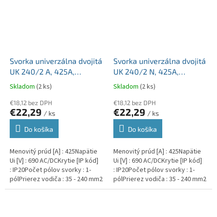
Svorka univerzálna dvojitá
Svorka univerzálna dvojitá
UK 240/2 A, 425A,
UK 240/2 N, 425A,
2x240mm2 1pól., AL/CU,
2x240mm2 1pól., AL/CU,
Skladom
(2 ks)
Skladom
(2 ks)
krytá, sivá, na DIN a
krytá, modrá, na DIN a
Montážnu dosku
€18,12 bez DPH
Montážnu dosku
€18,12 bez DPH
€22,29
€22,29
/ ks
/ ks
Do košíka
Do košíka
Menovitý prúd [A] : 425Napätie
Menovitý prúd [A] : 425Napätie
Ui [V] : 690 AC/DCKrytie [IP kód]
Ui [V] : 690 AC/DCKrytie [IP kód]
: IP20Počet pólov svorky : 1-
: IP20Počet pólov svorky : 1-
pólPrierez vodiča : 35 - 240 mm2
pólPrierez vodiča : 35 - 240 mm2