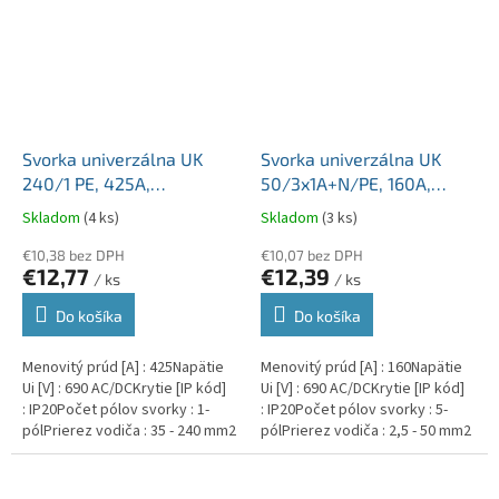
Svorka univerzálna UK
Svorka univerzálna UK
240/1 PE, 425A,
50/3x1A+N/PE, 160A,
1x240mm2 1pól., AL/CU,
5x50mm2 5pól, AL/CU,
Skladom
(4 ks)
Skladom
(3 ks)
krytá, zeleno-žltá, na DIN
krytá, 3 x
a Montážnu dosku
€10,38 bez DPH
sivá/modrá/zeleno-žltá,
€10,07 bez DPH
€12,77
€12,39
/ ks
/ ks
na DIN a Montážnu dosku
Do košíka
Do košíka
Menovitý prúd [A] : 425Napätie
Menovitý prúd [A] : 160Napätie
Ui [V] : 690 AC/DCKrytie [IP kód]
Ui [V] : 690 AC/DCKrytie [IP kód]
: IP20Počet pólov svorky : 1-
: IP20Počet pólov svorky : 5-
pólPrierez vodiča : 35 - 240 mm2
pólPrierez vodiča : 2,5 - 50 mm2