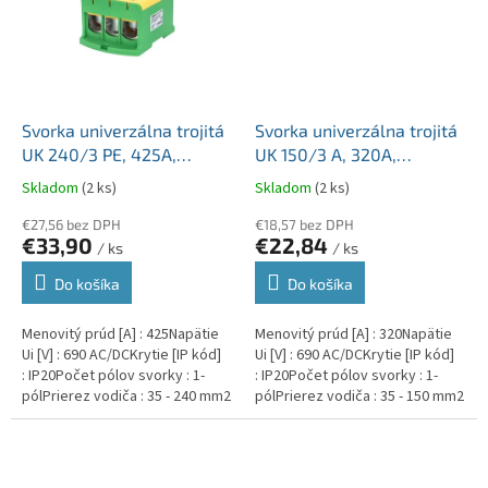
Svorka univerzálna trojitá
Svorka univerzálna trojitá
UK 240/3 PE, 425A,
UK 150/3 A, 320A,
3x240mm2 1pól., AL/CU,
3x150mm2 1pól., AL/CU,
Skladom
(2 ks)
Skladom
(2 ks)
krytá, zeleno-žltá, na DIN
krytá, sivá, na DIN a
a Montážnu dosku
€27,56 bez DPH
Montážnu dosku
€18,57 bez DPH
€33,90
€22,84
/ ks
/ ks
Do košíka
Do košíka
Menovitý prúd [A] : 425Napätie
Menovitý prúd [A] : 320Napätie
Ui [V] : 690 AC/DCKrytie [IP kód]
Ui [V] : 690 AC/DCKrytie [IP kód]
: IP20Počet pólov svorky : 1-
: IP20Počet pólov svorky : 1-
pólPrierez vodiča : 35 - 240 mm2
pólPrierez vodiča : 35 - 150 mm2