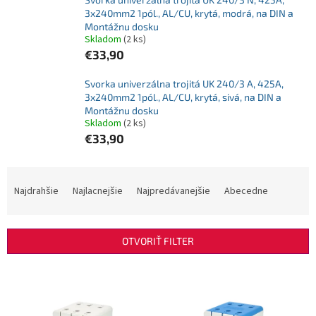
3x240mm2 1pól., AL/CU, krytá, modrá, na DIN a
Montážnu dosku
Skladom
(2 ks)
€33,90
Svorka univerzálna trojitá UK 240/3 A, 425A,
3x240mm2 1pól., AL/CU, krytá, sivá, na DIN a
Montážnu dosku
Skladom
(2 ks)
€33,90
R
a
Najdrahšie
Najlacnejšie
Najpredávanejšie
Abecedne
d
e
n
OTVORIŤ FILTER
i
e
V
p
ý
r
p
o