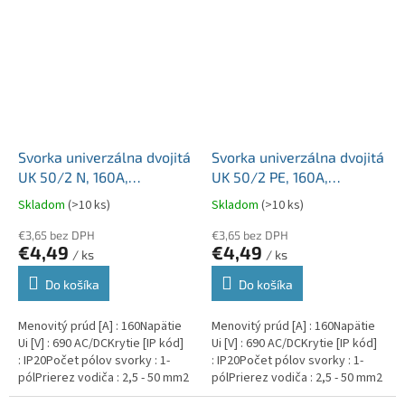
Svorka univerzálna dvojitá
Svorka univerzálna dvojitá
UK 50/2 N, 160A,
UK 50/2 PE, 160A,
2x50mm2 1pól, AL/CU,
2x50mm2 1pól, AL/CU,
Skladom
(>10 ks)
Skladom
(>10 ks)
krytá, modrá, na DIN lištu
krytá, zeleno-žltá, na DIN
€3,65 bez DPH
lištu
€3,65 bez DPH
€4,49
€4,49
/ ks
/ ks
Do košíka
Do košíka
Menovitý prúd [A] : 160Napätie
Menovitý prúd [A] : 160Napätie
Ui [V] : 690 AC/DCKrytie [IP kód]
Ui [V] : 690 AC/DCKrytie [IP kód]
: IP20Počet pólov svorky : 1-
: IP20Počet pólov svorky : 1-
pólPrierez vodiča : 2,5 - 50 mm2
pólPrierez vodiča : 2,5 - 50 mm2