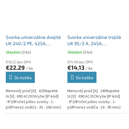
Svorka univerzálna dvojitá
Svorka univerzálna trojitá
UK 240/2 PE, 425A,
UK 95/3 A, 245A,
2x240mm2 1pól., AL/CU,
3x95mm2 1pól., AL/CU,
Skladom
(3 ks)
Skladom
(3 ks)
krytá, zeleno-žltá, na DIN
krytá, sivá, na DIN a
a Montážnu dosku
€18,12 bez DPH
Montážnu dosku
€11,49 bez DPH
€22,29
€14,13
/ ks
/ ks
Do košíka
Do košíka
Menovitý prúd [A] : 425Napätie
Menovitý prúd [A] : 245Napätie
Ui [V] : 690 AC/DCKrytie [IP kód]
Ui [V] : 690 AC/DCKrytie [IP kód]
: IP20Počet pólov svorky : 1-
: IP20Počet pólov svorky : 1-
pólPrierez vodiča : 35 - 240 mm2
pólPrierez vodiča : 16 - 95 mm2