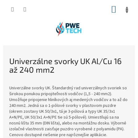
Prejsť
NÁKUP
na
obsah
KOŠÍK
Univerzálne svorky UK Al/Cu 16
až 240 mm2
Univerzálne svorky UK. Štandardný rad univerzálnych svoriek so
širokou ponukou pripojiteľnosti vodičov (1,5 - 240 mm2).
Umožňuje pripojenie hliníkových aj medených vodičov a to až do
240 mm2. Jedná sa o 1-pólové svorky v plastovom puzdre
(okrem zostavy UK 50/3x1, tá je 3-pólová a typy UK 35/3x1
A+N/PE, UK 50/3x1 A+N/PE tie sú 5-pólové). Umiestňujú sa na
nosnú lištu 35 mm (DIN lišta), alebo na montážnu dosku. Výborné
izolačné vlastnosti zaisťuje puzdro vyrobené z polyamidu (PA).
Cenovo dostupné riešenie pre najrôznejšie aplikácie.