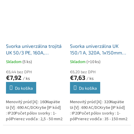
Svorka univerzálna trojitá
Svorka univerzálna UK
UK 50/3 PE, 160A,
150/1 A, 320A, 1x150mm2
3x50mm2 1pól, AL/CU,
1pól., AL/CU, krytá, sivá,
Skladom
(5 ks)
Skladom
(>10 ks)
krytá, zeleno-žltá, na DIN
na DIN a Montážnu dosku
€6,44 bez DPH
€6,20 bez DPH
€7,92
€7,63
/ ks
/ ks
Do košíka
Do košíka
Menovitý prúd [A] : 160Napätie
Menovitý prúd [A] : 320Napätie
Ui [V] : 690 AC/DCKrytie [IP kód]
Ui [V] : 690 AC/DCKrytie [IP kód]
: IP20Počet pólov svorky : 1-
: IP20Počet pólov svorky : 1-
pólPrierez vodiča : 2,5 - 50 mm2
pólPrierez vodiča : 35 - 150 mm2