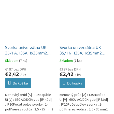
Svorka univerzálna UK
Svorka univerzálna UK
35/1 A, 135A, 1x35mm2
35/1 N, 135A, 1x35mm2
1pól., AL/CU, krytá, sivá,
1pól., AL/CU, krytá, modrá,
Skladom
(7 ks)
Skladom
(7 ks)
na DIN lištu
na DIN lištu
€1,97 bez DPH
€1,97 bez DPH
€2,42
€2,42
/ ks
/ ks
Do košíka
Do košíka
Menovitý prúd [A] : 135Napätie
Menovitý prúd [A] : 135Napätie
Ui [V] : 690 AC/DCKrytie [IP kód]
Ui [V] : 690V AC/DCKrytie [IP kód]
: IP20Počet pólov svorky : 1-
: IP20Počet pólov svorky : 1-
pólPrierez vodiča : 2,5 - 35 mm2
pólPrierez vodiča : 2,5 - 35 mm2