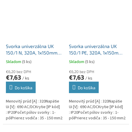
Svorka univerzálna UK
Svorka univerzálna UK
150/1 N, 320A, 1x150mm2
150/1 PE, 320A, 1x150mm2
1pól., AL/CU, krytá, modrá,
1pól., AL/CU, krytá,
Skladom
(5 ks)
Skladom
(5 ks)
na DIN a Montážnu dosku
zeleno-žltá, na DIN a
€6,20 bez DPH
Montážnu dosku
€6,20 bez DPH
€7,63
€7,63
/ ks
/ ks
Do košíka
Do košíka
Menovitý prúd [A] : 320Napätie
Menovitý prúd [A] : 320Napätie
Ui [V] : 690 AC/DCKrytie [IP kód]
Ui [V] : 690 AC/DCKrytie [IP kód]
: IP20Počet pólov svorky : 1-
: IP20Počet pólov svorky : 1-
pólPrierez vodiča : 35 - 150 mm2
pólPrierez vodiča : 35 - 150 mm2