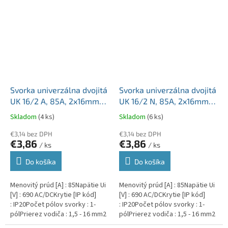
Svorka univerzálna dvojitá
Svorka univerzálna dvojitá
UK 16/2 A, 85A, 2x16mm2
UK 16/2 N, 85A, 2x16mm2
1pól, AL/CU, krytá, sivá, na
1pól, AL/CU, krytá, modrá,
Skladom
(4 ks)
Skladom
(6 ks)
DIN lištu
na DIN lištu
€3,14 bez DPH
€3,14 bez DPH
€3,86
€3,86
/ ks
/ ks
Do košíka
Do košíka
Menovitý prúd [A] : 85Napätie Ui
Menovitý prúd [A] : 85Napätie Ui
[V] : 690 AC/DCKrytie [IP kód]
[V] : 690 AC/DCKrytie [IP kód]
: IP20Počet pólov svorky : 1-
: IP20Počet pólov svorky : 1-
pólPrierez vodiča : 1,5 - 16 mm2
pólPrierez vodiča : 1,5 - 16 mm2