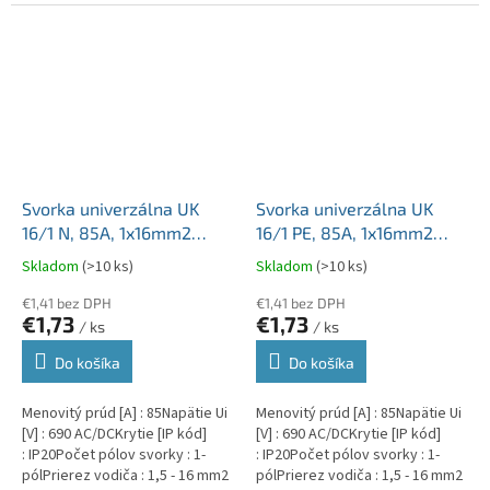
Svorka univerzálna UK
Svorka univerzálna UK
16/1 N, 85A, 1x16mm2
16/1 PE, 85A, 1x16mm2
1pól., AL/CU, krytá, modrá,
1pól., AL/CU, krytá,
Skladom
(>10 ks)
Skladom
(>10 ks)
na DIN lištu
zeleno-žltá, na DIN lištu
€1,41 bez DPH
€1,41 bez DPH
€1,73
€1,73
/ ks
/ ks
Do košíka
Do košíka
Menovitý prúd [A] : 85Napätie Ui
Menovitý prúd [A] : 85Napätie Ui
[V] : 690 AC/DCKrytie [IP kód]
[V] : 690 AC/DCKrytie [IP kód]
: IP20Počet pólov svorky : 1-
: IP20Počet pólov svorky : 1-
pólPrierez vodiča : 1,5 - 16 mm2
pólPrierez vodiča : 1,5 - 16 mm2