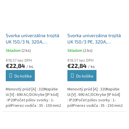
Svorka univerzálna trojitá
Svorka univerzálna trojitá
UK 150/3 N, 320A,
UK 150/3 PE, 320A,
3x150mm2 1pól., AL/CU,
3x150mm2 1pól., AL/CU,
Skladom
(2 ks)
Skladom
(2 ks)
krytá, modrá, na DIN a
krytá, zeleno-žltá, na DIN
Montážnu dosku
€18,57 bez DPH
a Montážnu dosku
€18,57 bez DPH
€22,84
€22,84
/ ks
/ ks
Do košíka
Do košíka
Menovitý prúd [A] : 320Napätie
Menovitý prúd [A] : 320Napätie
Ui [V] : 690 AC/DCKrytie [IP kód]
Ui [V] : 690 AC/DCKrytie [IP kód]
: IP20Počet pólov svorky : 1-
: IP20Počet pólov svorky : 1-
pólPrierez vodiča : 35 - 150 mm2
pólPrierez vodiča : 35 - 150 mm2