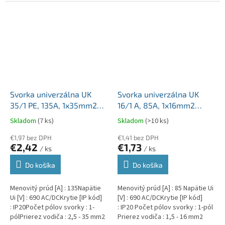
Svorka univerzálna UK
Svorka univerzálna UK
35/1 PE, 135A, 1x35mm2
16/1 A, 85A, 1x16mm2
1pól., AL/CU, krytá,
1pól., AL/CU, krytá, sivá,
Skladom
(7 ks)
Skladom
(>10 ks)
zeleno-žltá, na DIN lištu
na DIN lištu
€1,97 bez DPH
€1,41 bez DPH
€2,42
€1,73
/ ks
/ ks
Do košíka
Do košíka
Menovitý prúd [A] : 135Napätie
Menovitý prúd [A] : 85 Napätie Ui
Ui [V] : 690 AC/DCKrytie [IP kód]
[V] : 690 AC/DCKrytie [IP kód]
: IP20Počet pólov svorky : 1-
: IP20 Počet pólov svorky : 1-pól
pólPrierez vodiča : 2,5 - 35 mm2
Prierez vodiča : 1,5 - 16 mm2