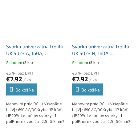
Svorka univerzálna trojitá
Svorka univerzálna trojitá
UK 50/3 A, 160A,
UK 50/3 N, 160A,
3x50mm2 1pól, AL/CU,
3x50mm2 1pól, AL/CU,
Skladom
(5 ks)
Skladom
(5 ks)
krytá, sivá, na DIN
krytá, modrá, na DIN
€6,44 bez DPH
€6,44 bez DPH
€7,92
€7,92
/ ks
/ ks
Do košíka
Do košíka
Menovitý prúd [A] : 160Napätie
Menovitý prúd [A] : 160Napätie
Ui [V] : 690 AC/DCKrytie [IP kód]
Ui [V] : 690 AC/DCKrytie [IP kód]
: IP20Počet pólov svorky : 1-
: IP20Počet pólov svorky : 1-
pólPrierez vodiča : 2,5 - 50 mm2
pólPrierez vodiča : 2,5 - 50 mm2