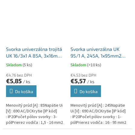
Svorka univerzálna trojitá
Svorka univerzálna UK
UK 16/3x1 A 85A, 3x16mm2
95/1 A, 245A, 1x95mm2
3pól, AL/CU, krytá, sivá, na
1pól., AL/CU, krytá, sivá,
Skladom
(5 ks)
Skladom
(>10 ks)
DIN lištu
na DIN a Montážnu dosku
€4,76 bez DPH
€4,53 bez DPH
€5,85
€5,57
/ ks
/ ks
Do košíka
Do košíka
Menovitý prúd [A] : 85Napätie Ui
Menovitý prúd [A] : 245Napätie
[V] : 690 AC/DCKrytie [IP kód]
Ui [V] : 690 AC/DCKrytie [IP kód]
: IP20Počet pólov svorky : 3-
: IP20Počet pólov svorky : 1-
pólPrierez vodiča : 1,5 - 16 mm2
pólPrierez vodiča : 16 - 95 mm2