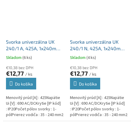
Svorka univerzálna UK
Svorka univerzálna UK
240/1 A, 425A, 1x240mm2
240/1 N, 425A, 1x240mm2
1pól., AL/CU, krytá, sivá,
1pól., AL/CU, krytá, modrá,
Skladom
(6 ks)
Skladom
(4 ks)
na DIN a Montážnu dosku
na DIN a Montážnu dosku
€10,38 bez DPH
€10,38 bez DPH
€12,77
€12,77
/ ks
/ ks
Do košíka
Do košíka
Menovitý prúd [A] : 425Napätie
Menovitý prúd [A] : 425Napätie
Ui [V] : 690 AC/DCKrytie [IP kód]
Ui [V] : 690 AC/DCKrytie [IP kód]
: IP20Počet pólov svorky : 1-
: IP20Počet pólov svorky : 1-
pólPrierez vodiča : 35 - 240 mm2
pólPrierez vodiča : 35 - 240 mm2