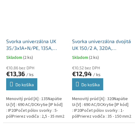
Svorka univerzálna UK
Svorka univerzálna dvojitá
35/3x1A+N/PE, 135A,
UK 150/2 A, 320A,
5x35mm2 5pól, AL/CU,
2x150mm2 1pól., AL/CU,
Skladom
(2 ks)
Skladom
(2 ks)
krytá, 3 x
krytá, sivá, na DIN a
sivá/modrá/zeleno-žltá,
€10,86 bez DPH
Montážnu dosku
€10,52 bez DPH
€13,36
€12,94
/ ks
/ ks
na DIN a Montážnu dosku
Do košíka
Do košíka
Menovitý prúd [A] : 135Napätie
Menovitý prúd [A] : 320Napätie
Ui [V] : 690 AC/DCKrytie [IP kód]
Ui [V] : 690 AC/DCKrytie [IP kód]
: IP20Počet pólov svorky : 5-
: IP20Počet pólov svorky : 1-
pólPrierez vodiča : 2,5 - 35 mm2
pólPrierez vodiča : 35 - 150 mm2