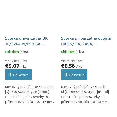
Svorka univerzálna UK
Svorka univerzálna dvojitá
16/3x1A+N/PE 85A,
UK 95/2 A, 245A,
5x16mm2 5pól, AL/CU,
2x95mm2 1pól., AL/CU,
Skladom
(4 ks)
Skladom
(3 ks)
krytá, 3 x
krytá, sivá, na DIN a
sivá/modrá/zeleno-žltá,
€7,37 bez DPH
Montážnu dosku
€6,96 bez DPH
€9,07
€8,56
/ ks
/ ks
na DIN a Montážnu dosku
Do košíka
Do košíka
Menovitý prúd [A] : 85Napätie Ui
Menovitý prúd [A] : 245Napätie
[V] : 690 AC/DCKrytie [IP kód]
Ui [V] : 690 AC/DCKrytie [IP kód]
: IP20Počet pólov svorky : 5-
: IP20Počet pólov svorky : 1-
pólPrierez vodiča : 1,5 - 16 mm2
pólPrierez vodiča : 16 - 95 mm2