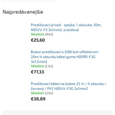
Najpredávanejšie
Predlžovací prívod - spojka, 1 zásuvka, 30m,
H05VV-F3 3x1mm2, oranžová
Skladom
(4 ks)
€25,60
Bubon predlžovací s 20W led reflektorom
20m/4 zásuvky kábel guma H05RR-F3G
3x1,5mm2
Skladom
(1 ks)
€77,33
Predlžovací kábel na bubne 25 m / 4 zásuvky /
červený / PVC H05VV-F3G 3x1mm2
Skladom
(2 ks)
€38,89
R