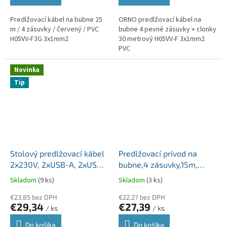
Predlžovací kábel na bubne 25
ORNO predlžovací kábel na
m / 4 zásuvky / červený / PVC
bubne 4 pevné zásuvky + clonky
H05VV-F3G 3x1mm2
30 metrový H05VV-F 3x1mm2
PVC
Novinka
Tip
Stolový predlžovací kábel
Predlžovací prívod na
2x230V, 2xUSB-A, 2xUSB-
bubne,4 zásuvky,15m,
C, bezkontaktné dobíjanie
čierny kábel, 3x1mm2
Skladom
(9 ks)
Skladom
(3 ks)
€23,85 bez DPH
€22,27 bez DPH
€29,34
€27,39
/ ks
/ ks
Do košíka
Do košíka