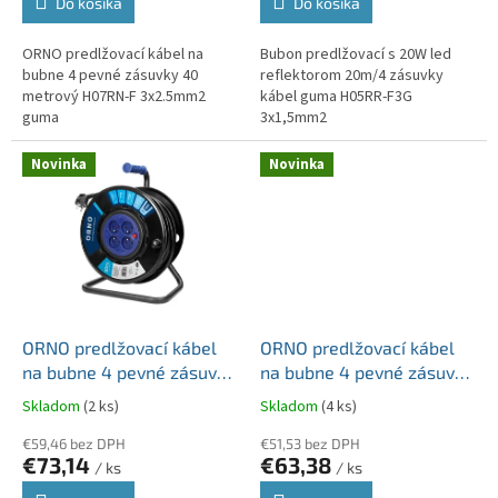
Do košíka
Do košíka
ORNO predlžovací kábel na
Bubon predlžovací s 20W led
bubne 4 pevné zásuvky 40
reflektorom 20m/4 zásuvky
metrový H07RN-F 3x2.5mm2
kábel guma H05RR-F3G
guma
3x1,5mm2
Novinka
Novinka
ORNO predlžovací kábel
ORNO predlžovací kábel
na bubne 4 pevné zásuvky
na bubne 4 pevné zásuvky
50 metrový H05VV-F
20 metrový H07RN-F
Skladom
(2 ks)
Skladom
(4 ks)
3x1.5mm2 anti-twist PVC
3x2.5mm2 guma
€59,46 bez DPH
€51,53 bez DPH
€73,14
€63,38
/ ks
/ ks