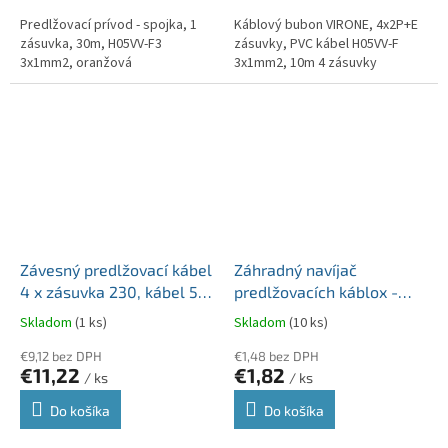
Predlžovací prívod - spojka, 1
Káblový bubon VIRONE, 4x2P+E
zásuvka, 30m, H05VV-F3
zásuvky, PVC kábel H05VV-F
3x1mm2, oranžová
3x1mm2, 10m 4 zásuvky
Závesný predlžovací kábel
Záhradný navíjač
4 x zásuvka 230, kábel 5m
predlžovacích káblox -
H05RR-F 3x1.5 mm2 guma
maximum 40 metrov
Skladom
(1 ks)
Skladom
(10 ks)
plus háčik
3x1.5mm2
€9,12 bez DPH
€1,48 bez DPH
€11,22
€1,82
/ ks
/ ks
Do košíka
Do košíka