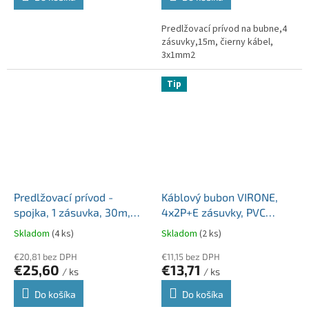
Predlžovací prívod na bubne,4
zásuvky,15m, čierny kábel,
3x1mm2
Tip
Predlžovací prívod -
Káblový bubon VIRONE,
spojka, 1 zásuvka, 30m,
4x2P+E zásuvky, PVC
H05VV-F3 3x1mm2,
kábel H05VV-F 3x1mm2,
Skladom
(4 ks)
Skladom
(2 ks)
oranžová
10m 4 zásuvky
€20,81 bez DPH
€11,15 bez DPH
€25,60
€13,71
/ ks
/ ks
Do košíka
Do košíka