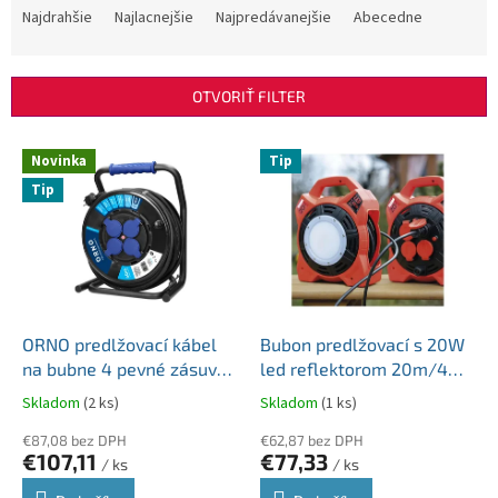
a
Najdrahšie
Najlacnejšie
Najpredávanejšie
Abecedne
d
e
n
OTVORIŤ FILTER
i
e
V
p
Novinka
Tip
ý
r
Tip
p
o
i
d
s
u
p
k
r
t
o
o
d
ORNO predlžovací kábel
Bubon predlžovací s 20W
v
u
na bubne 4 pevné zásuvky
led reflektorom 20m/4
k
40 metrový H07RN-F
zásuvky kábel guma
Skladom
(2 ks)
Skladom
(1 ks)
t
3x2.5mm2 guma OR-AE-
H05RR-F3G 3x1,5mm2
o
13294/40M
€87,08 bez DPH
€62,87 bez DPH
€107,11
€77,33
v
/ ks
/ ks