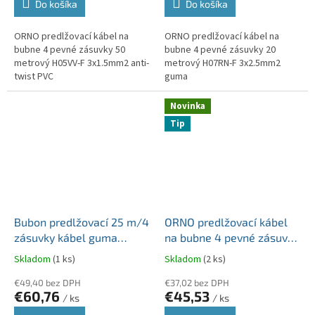
Do košíka
Do košíka
ORNO predlžovací kábel na
ORNO predlžovací kábel na
bubne 4 pevné zásuvky 50
bubne 4 pevné zásuvky 20
metrový H05VV-F 3x1.5mm2 anti-
metrový H07RN-F 3x2.5mm2
twist PVC
guma
Novinka
Tip
Bubon predlžovací 25 m/4
ORNO predlžovací kábel
zásuvky kábel guma
na bubne 4 pevné zásuvky
H05RR-F3G 3x1,5mm²
25 metrový H05VV-F
Skladom
(1 ks)
Skladom
(2 ks)
3x1.5mm2 PVC
€49,40 bez DPH
€37,02 bez DPH
€60,76
€45,53
/ ks
/ ks