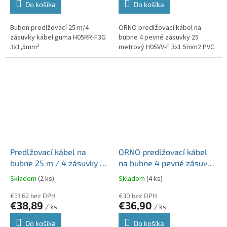
Do košíka
Do košíka
Bubon predlžovací 25 m/4
ORNO predlžovací kábel na
zásuvky kábel guma H05RR-F3G
bubne 4 pevné zásuvky 25
3x1,5mm²
metrový H05VV-F 3x1.5mm2 PVC
Predlžovací kábel na
ORNO predlžovací kábel
bubne 25 m / 4 zásuvky /
na bubne 4 pevné zásuvky
červený / PVC H05VV-F3G
+ clonky 30 metrový
Skladom
(2 ks)
Skladom
(4 ks)
3x1mm2
H05VV-F 3x1mm2 PVC
€31,62 bez DPH
€30 bez DPH
€38,89
€36,90
/ ks
/ ks
Do košíka
Do košíka