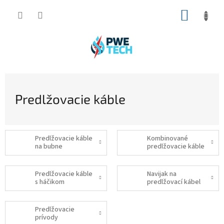
Prejsť
NÁKUP
na
obsah
KOŠÍK
Predlžovacie káble
Predlžovacie káble
Kombinované
na bubne
predlžovacie káble
Predlžovacie káble
Navijak na
s háčikom
predlžovací kábel
Predlžovacie
prívody