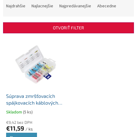
a
Najdrahšie
Najlacnejšie
Najpredávanejšie
Abecedne
d
e
n
OTVORIŤ FILTER
i
e
V
p
ý
r
p
o
i
d
s
u
p
k
r
t
o
o
d
Súprava zmršťovacích
v
u
spájkovacích káblových
k
spojok s cínom 100 kusov
Skladom
(5 ks)
t
o
€9,42 bez DPH
€11,59
v
/ ks