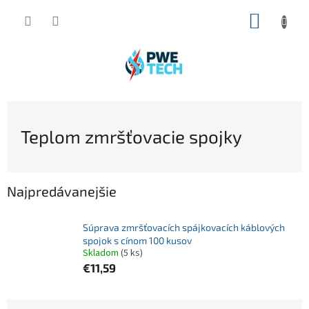
Prejsť
NÁKUP
na
obsah
KOŠÍK
Teplom zmršťovacie spojky
Najpredávanejšie
Súprava zmršťovacích spájkovacích káblových
spojok s cínom 100 kusov
Skladom
(5 ks)
€11,59
R