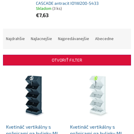
CASCADE antracit IO1W200-S433
Skladom
(3 ks)
€7,63
R
a
Najdrahšie
Najlacnejšie
Najpredávanejšie
Abecedne
d
e
n
OTVORIŤ FILTER
i
e
V
p
ý
r
p
o
i
d
s
u
p
k
r
t
o
o
d
Kvetináč vertikálny s
Kvetináč vertikálny s
v
u
nožnicami na bylinky MINI
nožnicami na bylinky MINI