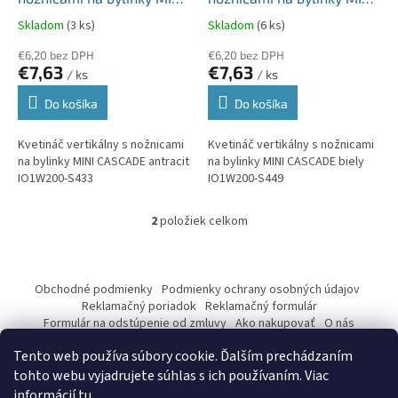
k
CASCADE antracit
CASCADE biely IO1W200-
Skladom
(3 ks)
Skladom
(6 ks)
t
IO1W200-S433
S449
o
€6,20 bez DPH
€6,20 bez DPH
€7,63
€7,63
v
/ ks
/ ks
Do košíka
Do košíka
Kvetináč vertikálny s nožnicami
Kvetináč vertikálny s nožnicami
na bylinky MINI CASCADE antracit
na bylinky MINI CASCADE biely
IO1W200-S433
IO1W200-S449
2
položiek celkom
O
v
l
Z
á
á
Obchodné podmienky
Podmienky ochrany osobných údajov
d
p
Reklamačný poriadok
Reklamačný formulár
a
ä
Formulár na odstúpenie od zmluvy
Ako nakupovať
O nás
c
Kontakty
t
i
Tento web používa súbory cookie. Ďalším prechádzaním
i
e
tohto webu vyjadrujete súhlas s ich používaním. Viac
p
e
informácií
tu
.
r