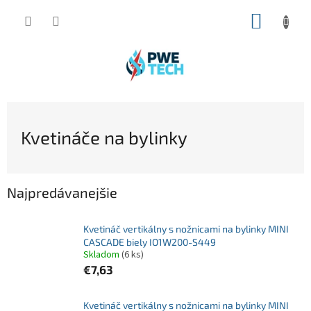
Prejsť
NÁKUP
na
obsah
KOŠÍK
Kvetináče na bylinky
Najpredávanejšie
Kvetináč vertikálny s nožnicami na bylinky MINI
CASCADE biely IO1W200-S449
Skladom
(6 ks)
€7,63
Kvetináč vertikálny s nožnicami na bylinky MINI