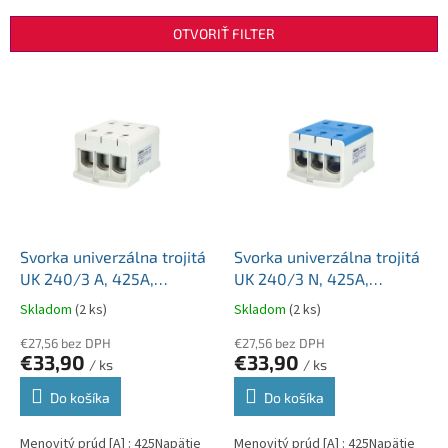
e
n
OTVORIŤ FILTER
i
e
V
p
ý
r
p
o
i
d
s
u
p
k
r
t
o
o
d
Svorka univerzálna trojitá
Svorka univerzálna trojitá
v
u
UK 240/3 A, 425A,
UK 240/3 N, 425A,
k
3x240mm2 1pól., AL/CU,
3x240mm2 1pól., AL/CU,
Skladom
(2 ks)
Skladom
(2 ks)
t
krytá, sivá, na DIN a
krytá, modrá, na DIN a
o
Montážnu dosku
€27,56 bez DPH
Montážnu dosku
€27,56 bez DPH
€33,90
€33,90
v
/ ks
/ ks
Do košíka
Do košíka
Menovitý prúd [A] : 425Napätie
Menovitý prúd [A] : 425Napätie