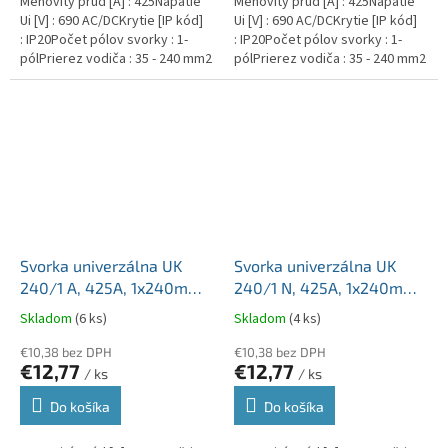
Menovitý prúd [A] : 425Napätie
Menovitý prúd [A] : 425Napätie
Ui [V] : 690 AC/DCKrytie [IP kód]
Ui [V] : 690 AC/DCKrytie [IP kód]
: IP20Počet pólov svorky : 1-
: IP20Počet pólov svorky : 1-
pólPrierez vodiča : 35 - 240 mm2
pólPrierez vodiča : 35 - 240 mm2
Svorka univerzálna UK
Svorka univerzálna UK
240/1 A, 425A, 1x240mm2
240/1 N, 425A, 1x240mm2
1pól., AL/CU, krytá, sivá,
1pól., AL/CU, krytá, modrá,
Skladom
(6 ks)
Skladom
(4 ks)
na DIN a Montážnu dosku
na DIN a Montážnu dosku
€10,38 bez DPH
€10,38 bez DPH
€12,77
€12,77
/ ks
/ ks
Do košíka
Do košíka