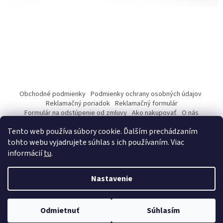
s
u
Z
á
Obchodné podmienky
Podmienky ochrany osobných údajov
p
Reklamačný poriadok
Reklamačný formulár
ä
Formulár na odstúpenie od zmluvy
Ako nakupovať
O nás
Kontakty
t
Tento web používa súbory cookie. Ďalším prechádzaním
i
tohto webu vyjadrujete súhlas s ich používaním. Viac
e
informácií
tu
.
Vytvoril Shoptet
Nastavenie
Copyright 2026
pwetech.store
. Všetky práva vyhradené.
Upraviť
Odmietnuť
Súhlasím
nastavenie cookies