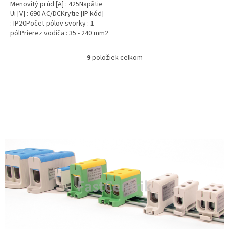
Menovitý prúd [A] : 425Napätie
Ui [V] : 690 AC/DCKrytie [IP kód]
: IP20Počet pólov svorky : 1-
pólPrierez vodiča : 35 - 240 mm2
9
položiek celkom
O
v
l
á
d
a
c
i
e
p
r
v
k
y
v
ý
p
i