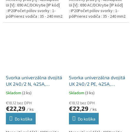
Ui [V] : 690 AC/DCKrytie [IP kód]
Ui [V] : 690 AC/DCKrytie [IP kód]
: IP20Počet pólov svorky : 1-
: IP20Počet pólov svorky : 1-
pólPrierez vodiča : 35 - 240 mm2
pólPrierez vodiča : 35 - 240 mm2
Svorka univerzálna dvojitá
Svorka univerzálna dvojitá
UK 240/2 N, 425A,
UK 240/2 PE, 425A,
2x240mm2 1pól., AL/CU,
2x240mm2 1pól., AL/CU,
Skladom
(2 ks)
Skladom
(3 ks)
krytá, modrá, na DIN a
krytá, zeleno-žltá, na DIN
Montážnu dosku
€18,12 bez DPH
a Montážnu dosku
€18,12 bez DPH
€22,29
€22,29
/ ks
/ ks
Do košíka
Do košíka