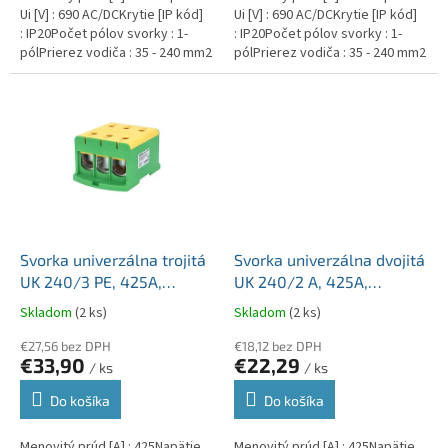
Ui [V] : 690 AC/DCKrytie [IP kód]
Ui [V] : 690 AC/DCKrytie [IP kód]
: IP20Počet pólov svorky : 1-
: IP20Počet pólov svorky : 1-
pólPrierez vodiča : 35 - 240 mm2
pólPrierez vodiča : 35 - 240 mm2
Svorka univerzálna trojitá
Svorka univerzálna dvojitá
UK 240/3 PE, 425A,
UK 240/2 A, 425A,
3x240mm2 1pól., AL/CU,
2x240mm2 1pól., AL/CU,
Skladom
(2 ks)
Skladom
(2 ks)
krytá, zeleno-žltá, na DIN
krytá, sivá, na DIN a
a Montážnu dosku
€27,56 bez DPH
Montážnu dosku
€18,12 bez DPH
€33,90
€22,29
/ ks
/ ks
Do košíka
Do košíka
Menovitý prúd [A] : 425Napätie
Menovitý prúd [A] : 425Napätie