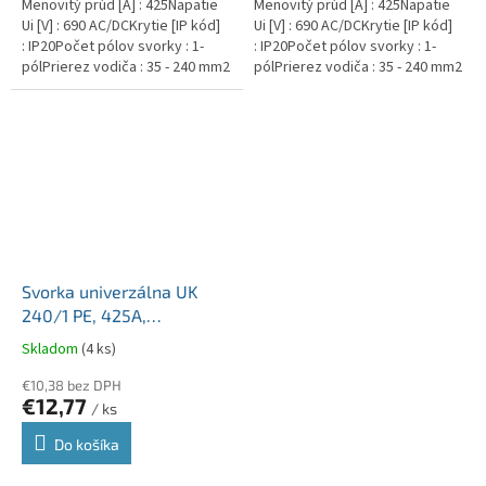
Menovitý prúd [A] : 425Napätie
Menovitý prúd [A] : 425Napätie
Ui [V] : 690 AC/DCKrytie [IP kód]
Ui [V] : 690 AC/DCKrytie [IP kód]
: IP20Počet pólov svorky : 1-
: IP20Počet pólov svorky : 1-
pólPrierez vodiča : 35 - 240 mm2
pólPrierez vodiča : 35 - 240 mm2
Svorka univerzálna UK
240/1 PE, 425A,
1x240mm2 1pól., AL/CU,
Skladom
(4 ks)
krytá, zeleno-žltá, na DIN
a Montážnu dosku
€10,38 bez DPH
€12,77
/ ks
Do košíka