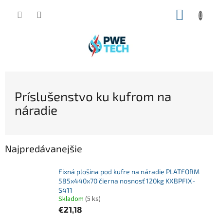
Prejsť
NÁKUP
na
obsah
KOŠÍK
Príslušenstvo ku kufrom na
náradie
Najpredávanejšie
Fixná plošina pod kufre na náradie PLATFORM
585x440x70 čierna nosnosť 120kg KXBPFIX-
S411
Skladom
(5 ks)
€21,18