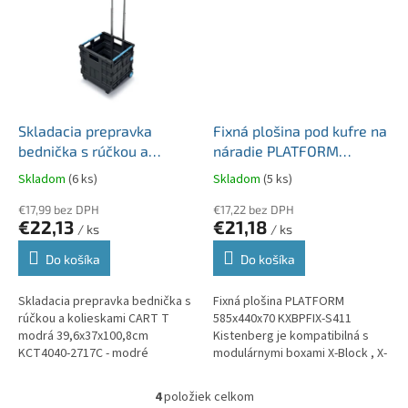
Skladacia prepravka
Fixná plošina pod kufre na
bednička s rúčkou a
náradie PLATFORM
kolieskami CART T modrá
585x440x70 čierna
Skladom
(6 ks)
Skladom
(5 ks)
39,6x37x100,8cm
nosnosť 120kg KXBPFIX-
KCT4040-2717C
€17,99 bez DPH
S411
€17,22 bez DPH
€22,13
€21,18
/ ks
/ ks
Do košíka
Do košíka
Skladacia prepravka bednička s
Fixná plošina PLATFORM
rúčkou a kolieskami CART T
585x440x70 KXBPFIX-S411
modrá 39,6x37x100,8cm
Kistenberg je kompatibilná s
KCT4040-2717C - modré
modulárnymi boxami X-Block , X-
prvky. Nosnosť do 25
Block Solid...
kg. Teleskopická hliníková
4
položiek celkom
O
rukoväť.