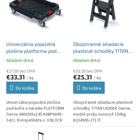
p
o
i
d
s
u
p
k
r
t
o
o
d
Univerzálna pojazdná
Obojstranné skladacie
v
u
plošina platforma pod
plastové schodíky TITAN
k
kufre a náradie PLATFORM
LADDER čierne, modré
Skladom
(6 ks)
Skladom
(6 ks)
t
čierna 440x585x145
prvky nosnosť 150kg
o
KXBP6045-S411
€27,08 bez DPH
KLD4565-2717C
€20,58 bez DPH
€33,31
€25,31
v
/ ks
/ ks
Do košíka
Do košíka
Univerzálna pojazdná plošina
Obojstranné skladacie plastové
pod kufre a náradie PLATFORM
schodíky TITAN LADDER čierne,
čierna 440x585x145 KXBP6045-
modré prvky nosnosť 150kg
S411. Kompatibilita s: X BLOCK
KLD4565-2717C
PRO 30 a 40, X BLOCK LOG 30 a
40, X...