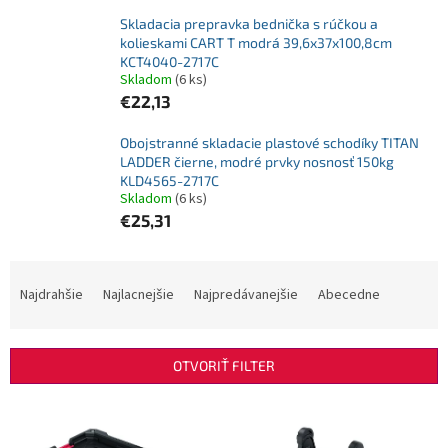
Skladacia prepravka bednička s rúčkou a
kolieskami CART T modrá 39,6x37x100,8cm
KCT4040-2717C
Skladom
(6 ks)
€22,13
Obojstranné skladacie plastové schodíky TITAN
LADDER čierne, modré prvky nosnosť 150kg
KLD4565-2717C
Skladom
(6 ks)
€25,31
R
a
Najdrahšie
Najlacnejšie
Najpredávanejšie
Abecedne
d
e
n
OTVORIŤ FILTER
i
e
V
p
ý
r