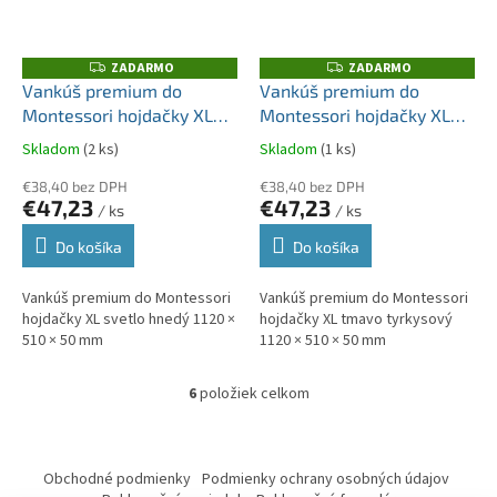
ZADARMO
ZADARMO
Z
Z
A
A
Vankúš premium do
Vankúš premium do
D
D
Montessori hojdačky XL
Montessori hojdačky XL
A
A
R
R
svetlo hnedý 1120 × 510 ×
tmavo tyrkysový 1120 ×
M
M
Skladom
(2 ks)
Skladom
(1 ks)
O
O
50 mm
510 × 50 mm
€38,40 bez DPH
€38,40 bez DPH
€47,23
€47,23
/ ks
/ ks
Do košíka
Do košíka
Vankúš premium do Montessori
Vankúš premium do Montessori
hojdačky XL svetlo hnedý 1120 ×
hojdačky XL tmavo tyrkysový
510 × 50 mm
1120 × 510 × 50 mm
6
položiek celkom
O
v
l
Z
á
á
Obchodné podmienky
Podmienky ochrany osobných údajov
d
p