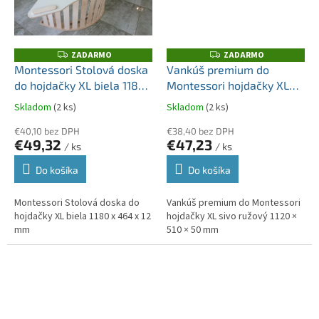
ZADARMO
ZADARMO
Z
Z
A
A
Montessori Stolová doska
Vankúš premium do
D
D
do hojdačky XL biela 1180
Montessori hojdačky XL
A
A
R
R
x 464 x 12 mm
sivo ružový 1120 × 510 × 50
M
M
Skladom
(2 ks)
Skladom
(2 ks)
O
O
mm
€40,10 bez DPH
€38,40 bez DPH
€49,32
€47,23
/ ks
/ ks
Do košíka
Do košíka
Montessori Stolová doska do
Vankúš premium do Montessori
hojdačky XL biela 1180 x 464 x 12
hojdačky XL sivo ružový 1120 ×
mm
510 × 50 mm