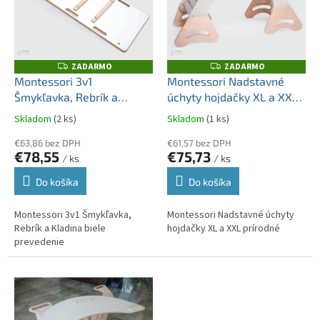
i
d
s
u
p
k
r
t
o
ZADARMO
ZADARMO
Z
Z
o
A
A
d
Montessori 3v1
Montessori Nadstavné
D
D
v
u
Šmykľavka, Rebrík a
úchyty hojdačky XL a XXL
A
A
R
R
k
Kladina biele prevedenie
prírodné
M
M
Skladom
(2 ks)
Skladom
(1 ks)
t
O
O
o
€63,86 bez DPH
€61,57 bez DPH
€78,55
€75,73
v
/ ks
/ ks
Do košíka
Do košíka
Montessori 3v1 Šmykľavka,
Montessori Nadstavné úchyty
Rebrík a Kladina biele
hojdačky XL a XXL prírodné
prevedenie