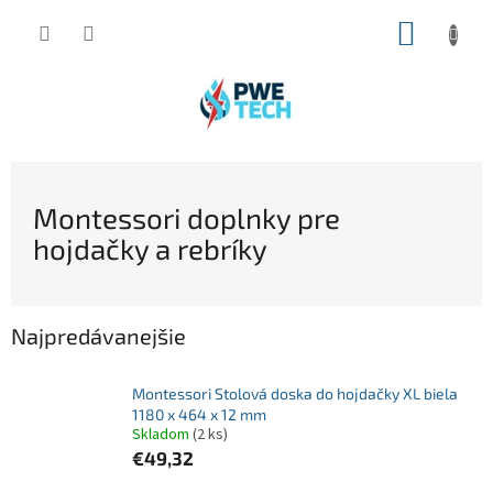
Prejsť
NÁKUP
na
obsah
KOŠÍK
Montessori doplnky pre
hojdačky a rebríky
Najpredávanejšie
Montessori Stolová doska do hojdačky XL biela
1180 x 464 x 12 mm
Skladom
(2 ks)
€49,32