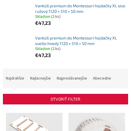
Vankúš premium do Montessori hojdačky XL sivo
ružový 1120 × 510 × 50 mm
Skladom
(2 ks)
€47,23
Vankúš premium do Montessori hojdačky XL
svetlo hnedý 1120 × 510 × 50 mm
Skladom
(2 ks)
€47,23
R
a
Najdrahšie
Najlacnejšie
Najpredávanejšie
Abecedne
d
e
n
OTVORIŤ FILTER
i
e
V
p
ý
r
p
o