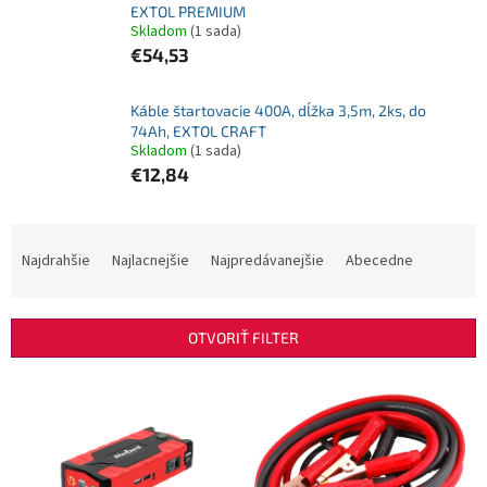
EXTOL PREMIUM
Skladom
(1 sada)
€54,53
Káble štartovacie 400A, dĺžka 3,5m, 2ks, do
74Ah, EXTOL CRAFT
Skladom
(1 sada)
€12,84
R
a
Najdrahšie
Najlacnejšie
Najpredávanejšie
Abecedne
d
e
n
OTVORIŤ FILTER
i
e
V
p
ý
r
p
o
i
d
s