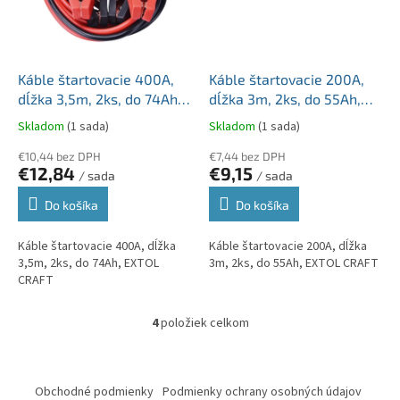
Káble štartovacie 400A,
Káble štartovacie 200A,
dĺžka 3,5m, 2ks, do 74Ah,
dĺžka 3m, 2ks, do 55Ah,
EXTOL CRAFT
EXTOL CRAFT
Skladom
(1 sada)
Skladom
(1 sada)
€10,44 bez DPH
€7,44 bez DPH
€12,84
€9,15
/ sada
/ sada
Do košíka
Do košíka
Káble štartovacie 400A, dĺžka
Káble štartovacie 200A, dĺžka
3,5m, 2ks, do 74Ah, EXTOL
3m, 2ks, do 55Ah, EXTOL CRAFT
CRAFT
4
položiek celkom
O
v
l
Z
á
á
Obchodné podmienky
Podmienky ochrany osobných údajov
d