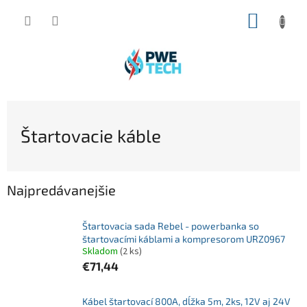
Prejsť
NÁKUP
na
obsah
KOŠÍK
Štartovacie káble
Najpredávanejšie
Štartovacia sada Rebel - powerbanka so
štartovacími káblami a kompresorom URZ0967
Skladom
(2 ks)
€71,44
Kábel štartovací 800A, dĺžka 5m, 2ks, 12V aj 24V