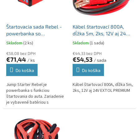
u
p
k
r
t
o
o
d
Štartovacia sada Rebel -
Kábel štartovací 800A,
v
u
powerbanka so
dĺžka 5m, 2ks, 12V aj 24V
k
štartovacími káblami a
EXTOL PREMIUM
Skladom
(2 ks)
Skladom
(1 sada)
t
kompresorom URZ0967
o
€58,08 bez DPH
€44,33 bez DPH
€71,44
€54,53
v
/ ks
/ sada
Do košíka
Do košíka
Jump Starter Rebel je
Kábel štartovací 800A, dĺžka 5m,
powerbanka s funkciou
2ks, 12V aj 24V EXTOL PREMIUM
štartovania do auta. Zariadenie
je vybavené batériou s
kapacitou 10 000 mAh. Sada
obsahuje kábel 3 v 1 (micro USB,
USB-C, Lightning)...