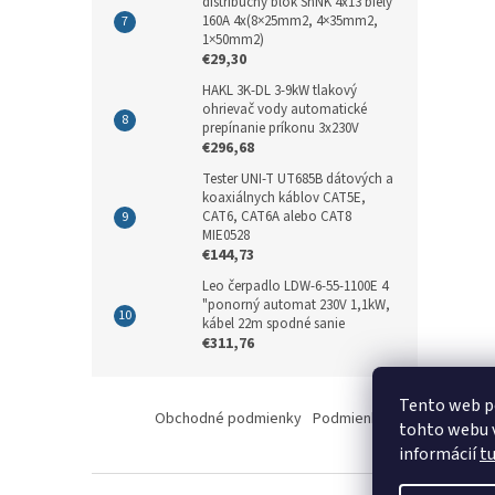
distribučný blok ShNK 4x13 biely
160A 4x(8×25mm2, 4×35mm2,
1×50mm2)
€29,30
HAKL 3K-DL 3-9kW tlakový
ohrievač vody automatické
prepínanie príkonu 3x230V
€296,68
Tester UNI-T UT685B dátových a
koaxiálnych káblov CAT5E,
CAT6, CAT6A alebo CAT8
MIE0528
€144,73
Leo čerpadlo LDW-6-55-1100E 4
"ponorný automat 230V 1,1kW,
kábel 22m spodné sanie
€311,76
Z
Tento web p
á
Obchodné podmienky
Podmienky ochrany osobný
tohto webu v
p
informácií
t
ä
t