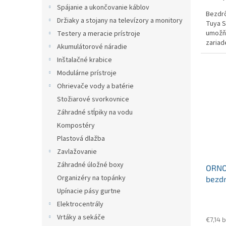
Spájanie a ukončovanie káblov
Bezdrô
Držiaky a stojany na televízory a monitory
Tuya S
umožňu
Testery a meracie prístroje
zaria
Akumulátorové náradie
centrá
Inštalačné krabice
Modulárne prístroje
Ohrievače vody a batérie
Stožiarové svorkovnice
Záhradné stĺpiky na vodu
Kompostéry
Plastová dlažba
Zavlažovanie
Záhradné úložné boxy
ORNO
Organizéry na topánky
bezd
zásu
Upínacie pásy gurtne
Elektrocentrály
Vrtáky a sekáče
€7,14 