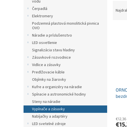
vodu
R
n
Čerpadlá
a
Najdra
e
d
Elektromery
l
e
Podzemná plastová monolitická pivnica
V
OVO
n
ý
i
Náradie a príslušenstvo
p
e
LED osvetlenie
i
p
Signalizácia stavu hladiny
s
r
Zásuvkové rozvodnice
p
o
Vidlice a zásuvky
r
d
o
u
Predlžovacie káble
d
k
Objímky na žiarovky
u
t
Kufre a organizéry na náradie
ORNO
k
o
Spínacie a astronomické hodiny
bezd
t
v
Steny na náradie
dvoj
o
v
Vypínače a zásuvky
Nabíjačky a adaptéry
€12,36
€15
LED svetelné zdroje