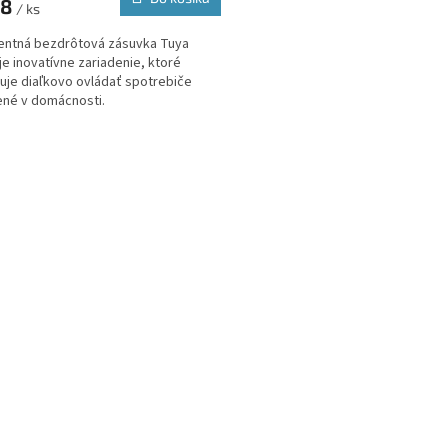
78
/ ks
gentná bezdrôtová zásuvka Tuya
je inovatívne zariadenie, ktoré
je diaľkovo ovládať spotrebiče
ené v domácnosti.
O
v
l
á
d
a
c
i
e
p
r
v
k
y
v
ý