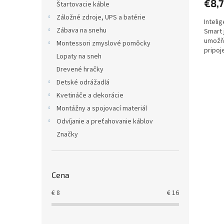
€8,
Štartovacie káble
Záložné zdroje, UPS a batérie
Inteli
Zábava na snehu
Smart 
umožňu
Montessori zmyslové pomôcky
pripoj
Lopaty na sneh
Drevené hračky
Detské odrážadlá
Kvetináče a dekorácie
Montážny a spojovací materiál
Odvíjanie a preťahovanie káblov
Značky
Cena
€
8
€
16