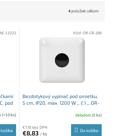
4
položiek celkom
AE-13232
Kód:
OR-CR-268
ačkami
Bezdotykový vypínač pod omietku,
C, pod
5 cm, IP20, max. 1200 W ,, č.1 ,, OR-
13232
CR-268 biely
m
(>10 ks)
Skladom
(5 ks)
€7,18 bez DPH
 košíka
Do košíka
€8,83
/ ks