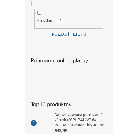
Na sklade
4
ROZBALIŤ FILTER
Prijímame online platby
Top 10 produktov
Dátová vstavaná priemyselná
zásuvka 9339 IP44 CAT-6A
2xRJ45 žltá vrátane keystonov
€45,46