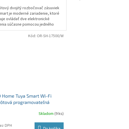
tový dvojitý rozbočovač zásuviek
mart je moderné zariadenie, ktoré
je ovládať dve elektronické
denia súčasne pomocou jedného
lneho riadiaceho bodu.
Kód:
OR-SH-17500/W
 Home Tuya Smart Wi-Fi
rôtová programovateľná
vka biela 230V 3680W
Skladom
(9 ks)
bez DPH
Do košíka