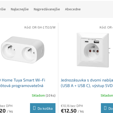
hšie
Najlacnejšie
Najpredávanejšie
Abecedne
Kód:
OR-SH-17510/W
Kód:
OR-
 Home Tuya Smart Wi-Fi
Jednozásuvka s dvomi nabíj
rôtová programovateľná
(USB A + USB C), výstup 5VD
zásuvka biela 230V 3680W
omietku, biela 230V OR-AE-
Skladom
(10 ks)
Sklado
 bez DPH
€10,16 bez DPH
Do košíka
Do
,20
€12,50
/ ks
/ ks