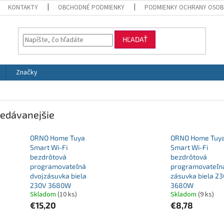
KONTAKTY
OBCHODNÉ PODMIENKY
PODMIENKY OCHRANY OSOB
HĽADAŤ
Značky
edávanejšie
ORNO Home Tuya
ORNO Home Tuy
Smart Wi-Fi
Smart Wi-Fi
bezdrôtová
bezdrôtová
programovateľná
programovateľn
dvojzásuvka biela
zásuvka biela 2
230V 3680W
3680W
Skladom
(10 ks)
Skladom
(9 ks)
€15,20
€8,78