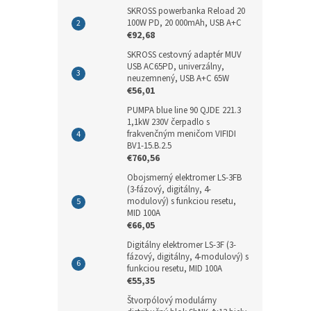
SKROSS powerbanka Reload 20
100W PD, 20 000mAh, USB A+C
€92,68
SKROSS cestovný adaptér MUV
USB AC65PD, univerzálny,
neuzemnený, USB A+C 65W
€56,01
PUMPA blue line 90 QJDE 221.3
1,1kW 230V čerpadlo s
frakvenčným meničom VIFIDI
BV1-15.B.2.5
€760,56
Obojsmerný elektromer LS-3FB
(3-fázový, digitálny, 4-
modulový) s funkciou resetu,
MID 100A
€66,05
Digitálny elektromer LS-3F (3-
fázový, digitálny, 4-modulový) s
funkciou resetu, MID 100A
€55,35
Štvorpólový modulárny