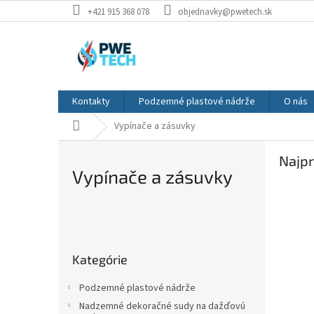
Prejsť
+421 915 368 078
objednavky@pwetech.sk
na
obsah
Kontakty
Podzemné plastové nádrže
O nás
Domov
Vypínače a zásuvky
Najpr
Vypínače a zásuvky
B
o
Preskočiť
č
Kategórie
kategórie
n
ý
Podzemné plastové nádrže
p
Nadzemné dekoračné sudy na dažďovú
a