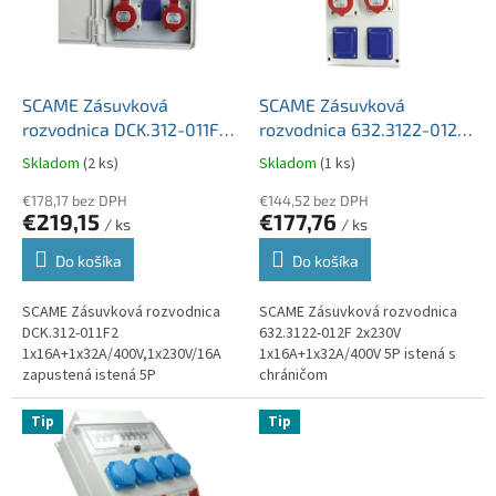
s
u
p
k
r
t
o
o
d
SCAME Zásuvková
SCAME Zásuvková
v
u
rozvodnica DCK.312-011F2
rozvodnica 632.3122-012F
k
1x16A+1x32A/400V,1x230V/16A
2x230V
Skladom
(2 ks)
Skladom
(1 ks)
t
zapustená istená 5P
1x16A+1x32A/400V 5P
o
€178,17 bez DPH
istená s chráničom
€144,52 bez DPH
€219,15
€177,76
v
/ ks
/ ks
Do košíka
Do košíka
SCAME Zásuvková rozvodnica
SCAME Zásuvková rozvodnica
DCK.312-011F2
632.3122-012F 2x230V
1x16A+1x32A/400V,1x230V/16A
1x16A+1x32A/400V 5P istená s
zapustená istená 5P
chráničom
Tip
Tip