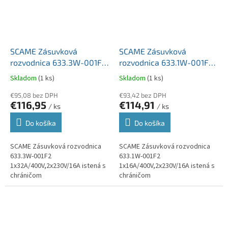
SCAME Zásuvková
SCAME Zásuvková
rozvodnica 633.3W-001F2
rozvodnica 633.1W-001F2
1x32A/400V,2x230V/16A
1x16A/400V,2x230V/16A
Skladom
(1 ks)
Skladom
(1 ks)
istená s chráničom
istená s chráničom
€95,08 bez DPH
€93,42 bez DPH
€116,95
€114,91
/ ks
/ ks
Do košíka
Do košíka
SCAME Zásuvková rozvodnica
SCAME Zásuvková rozvodnica
633.3W-001F2
633.1W-001F2
1x32A/400V,2x230V/16A istená s
1x16A/400V,2x230V/16A istená s
chráničom
chráničom