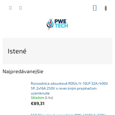
Prejsť
NÁKUP
na
obsah
KOŠÍK
Istené
Najpredávanejšie
Rozvodnica zásuvková ROS4/V-10LP 32A/400V
5P, 2x16A 250V s reverzným prepínačom
uzamknutie
Skladom
(1 ks)
€89,31