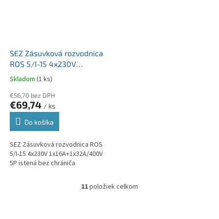
SEZ Zásuvková rozvodnica
ROS 5/I-15 4x230V
1x16A+1x32A/400V 5P
Skladom
(1 ks)
istená bez chrániča
€56,70 bez DPH
€69,74
/ ks
Do košíka
SEZ Zásuvková rozvodnica ROS
5/I-15 4x230V 1x16A+1x32A/400V
5P istená bez chrániča
11
položiek celkom
O
v
l
Z
á