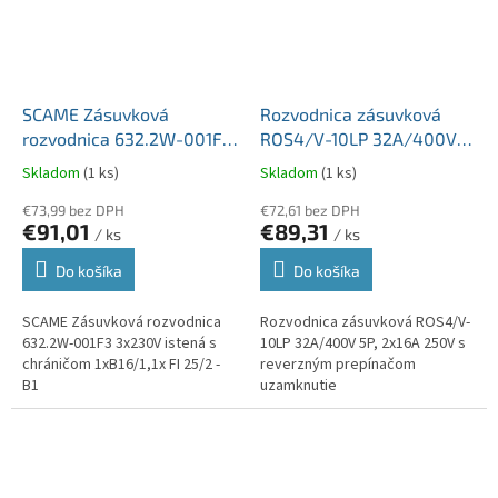
SCAME Zásuvková
Rozvodnica zásuvková
rozvodnica 632.2W-001F3
ROS4/V-10LP 32A/400V
3x230V istená s
5P, 2x16A 250V s
Skladom
(1 ks)
Skladom
(1 ks)
chráničom 1xB16/1,1x FI
reverzným prepínačom
25/2 - B1
€73,99 bez DPH
uzamknutie
€72,61 bez DPH
€91,01
€89,31
/ ks
/ ks
Do košíka
Do košíka
SCAME Zásuvková rozvodnica
Rozvodnica zásuvková ROS4/V-
632.2W-001F3 3x230V istená s
10LP 32A/400V 5P, 2x16A 250V s
chráničom 1xB16/1,1x FI 25/2 -
reverzným prepínačom
B1
uzamknutie