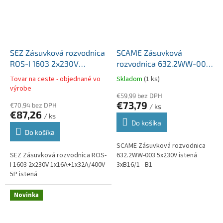
SEZ Zásuvková rozvodnica
SCAME Zásuvková
ROS-I 1603 2x230V
rozvodnica 632.2WW-003
1x16A+1x32A/400V 5P
5x230V istená 3xB16/1 -
Tovar na ceste - objednané vo
Skladom
(1 ks)
istená
B1
výrobe
€59,99 bez DPH
€73,79
€70,94 bez DPH
/ ks
€87,26
/ ks
Do košíka
Do košíka
SCAME Zásuvková rozvodnica
SEZ Zásuvková rozvodnica ROS-
632.2WW-003 5x230V istená
I 1603 2x230V 1x16A+1x32A/400V
3xB16/1 - B1
5P istená
Novinka