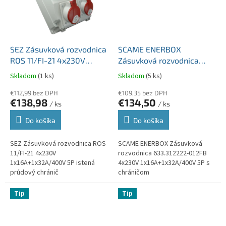
SEZ Zásuvková rozvodnica
SCAME ENERBOX
ROS 11/FI-21 4x230V
Zásuvková rozvodnica
1x16A+1x32A/400V 5P
633.312222-012FB 4x230V
Skladom
(1 ks)
Skladom
(5 ks)
istená prúdový chránič
1x16A+1x32A/400V 5P s
€112,99 bez DPH
chráničom
€109,35 bez DPH
€138,98
€134,50
/ ks
/ ks
Do košíka
Do košíka
SEZ Zásuvková rozvodnica ROS
SCAME ENERBOX Zásuvková
11/FI-21 4x230V
rozvodnica 633.312222-012FB
1x16A+1x32A/400V 5P istená
4x230V 1x16A+1x32A/400V 5P s
prúdový chránič
chráničom
Tip
Tip