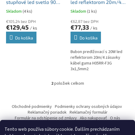
u
stupňové led svetlo 90W,
led reflektorom 20m/4
A
R
k
8100 lm, IK10, IP69K
zásuvky kábel guma
M
Skladom
(4 ks)
Skladom
(1 ks)
t
O
H05RR-F3G 3x1,5mm2
o
€105,24 bez DPH
€62,87 bez DPH
€129,45
€77,33
v
/ ks
/ ks
Do košíka
Do košíka
Bubon predlžovací s 20W led
reflektorom 20m/4 zásuvky
kábel guma H05RR-F3G
3x1,5mm2
2
položiek celkom
O
v
l
Z
á
á
Obchodné podmienky
Podmienky ochrany osobných údajov
d
p
Reklamačný poriadok
Reklamačný formulár
a
ä
Formulár na odstúpenie od zmluvy
Ako nakupovať
O nás
c
Kontakty
t
i
Tento web používa súbory cookie. Ďalším prechádzaním
i
e