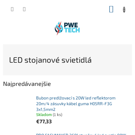
Prejsť
NÁKUP
na
obsah
KOŠÍK
LED stojanové svietidlá
Najpredávanejšie
Bubon predlžovací s 20W led reflektorom
20m/4 zásuvky kábel guma H05RR-F3G
3x1,5mm2
Skladom
(1 ks)
€77,33