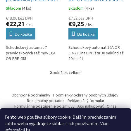
k
16A OR-PRE-455
sekúnd až 20 minút
Skladom
(4 ks)
Skladom
(4 ks)
t
o
€18,06 bez DPH
€7,52 bez DPH
€22,21
€9,25
v
/ ks
/ ks
Do košíka
Do košíka
Schodiskový automat 7
Schodiskový automat 10A OR-
prevádzkových režimov 16A
CR-230 na DIN lištu 30 sekúnd až
OR-PRE-455
20 minút
2
položiek celkom
O
v
l
Z
á
á
Obchodné podmienky
Podmienky ochrany osobných údajov
d
p
Reklamačný poriadok
Reklamačný formulár
a
ä
Formulár na odstúpenie od zmluvy
Ako nakupovať
O nás
c
Kontakty
t
i
Tento web používa súbory cookie. Ďalším prechádzaním
i
e
tohto webu vyjadrujete súhlas s ich používaním. Viac
p
e
informácií
tu
.
r