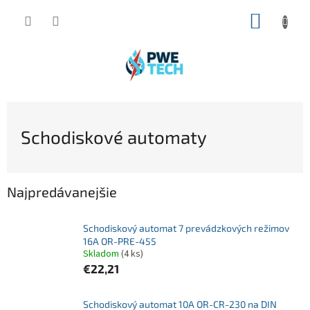
Prejsť
NÁKUP
na
obsah
KOŠÍK
Schodiskové automaty
Najpredávanejšie
Schodiskový automat 7 prevádzkových režimov
16A OR-PRE-455
Skladom
(4 ks)
€22,21
Schodiskový automat 10A OR-CR-230 na DIN