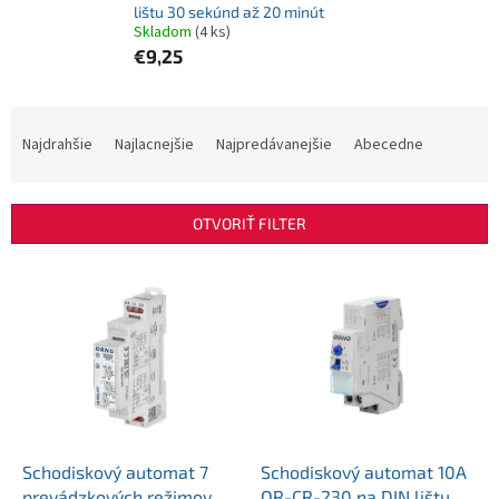
lištu 30 sekúnd až 20 minút
Skladom
(4 ks)
€9,25
R
a
Najdrahšie
Najlacnejšie
Najpredávanejšie
Abecedne
d
e
n
OTVORIŤ FILTER
i
e
V
p
ý
r
p
o
i
d
s
u
p
k
r
t
o
o
d
Schodiskový automat 7
Schodiskový automat 10A
v
u
prevádzkových režimov
OR-CR-230 na DIN lištu 30