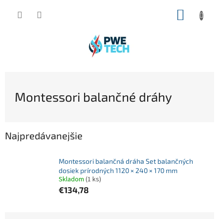
Prejsť
NÁKUP
na
obsah
KOŠÍK
Montessori balančné dráhy
Najpredávanejšie
Montessori balančná dráha Set balančných
dosiek prírodných 1120 × 240 × 170 mm
Skladom
(1 ks)
€134,78
R