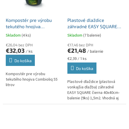
Kompostér pre výrobu
Plastové dlaždice
tekutého hnojiva
záhradné EASY SQUARE
Combioliq 55 litrov
čierna 40x40cm-balenie
Skladom
(4 ks)
Skladom
(7 balenie)
(9ks) 1,5m2
€26,04 bez DPH
€17,46 bez DPH
€32,03
€21,48
/ ks
/ balenie
Jednotková
€2,39 / 1 ks
Do košíka
cena:
Do košíka
Kompostér pre výrobu
tekutého hnojiva Combioliq 55
Plastové dlaždice (plastová
litrov
vonkajšia dlažba) záhradné
EASY SQUARE čierna 40x40cm-
balenie (9ks) 1,5m2. Vhodná aj
pod kompostér. Cena je za
balenie !!!