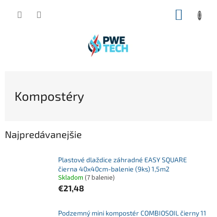
Prejsť
NÁKUP
na
obsah
KOŠÍK
Kompostéry
Najpredávanejšie
Plastové dlaždice záhradné EASY SQUARE
čierna 40x40cm-balenie (9ks) 1,5m2
Skladom
(7 balenie)
€21,48
Podzemný mini kompostér COMBIOSOIL čierny 11