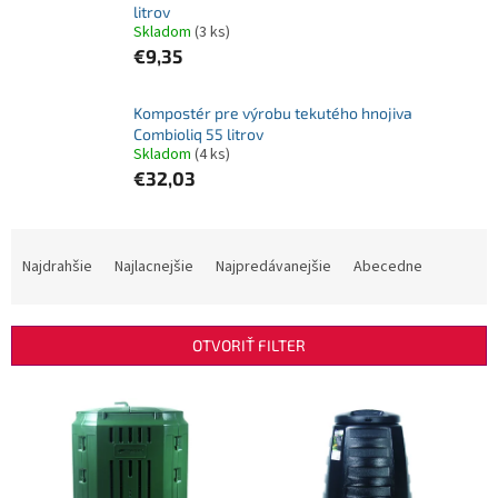
litrov
Skladom
(3 ks)
€9,35
Kompostér pre výrobu tekutého hnojiva
Combioliq 55 litrov
Skladom
(4 ks)
€32,03
R
a
Najdrahšie
Najlacnejšie
Najpredávanejšie
Abecedne
d
e
n
OTVORIŤ FILTER
i
e
V
p
ý
r
p
o
i
d
s