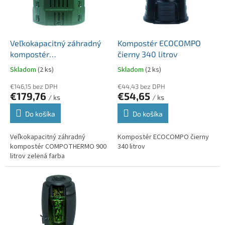
u
p
k
r
t
o
o
d
Veľkokapacitný záhradný
Kompostér ECOCOMPO
v
u
kompostér
čierny 340 litrov
k
COMPOTHERMO 900 litrov
Skladom
(2 ks)
Skladom
(2 ks)
t
zelená farba
o
€146,15 bez DPH
€44,43 bez DPH
€179,76
€54,65
v
/ ks
/ ks
Do košíka
Do košíka
Veľkokapacitný záhradný
Kompostér ECOCOMPO čierny
kompostér COMPOTHERMO 900
340 litrov
litrov zelená farba