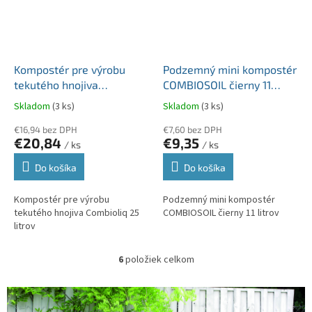
Kompostér pre výrobu
Podzemný mini kompostér
tekutého hnojiva
COMBIOSOIL čierny 11
Combioliq 25 litrov
litrov
Skladom
(3 ks)
Skladom
(3 ks)
€16,94 bez DPH
€7,60 bez DPH
€20,84
€9,35
/ ks
/ ks
Do košíka
Do košíka
Kompostér pre výrobu
Podzemný mini kompostér
tekutého hnojiva Combioliq 25
COMBIOSOIL čierny 11 litrov
litrov
6
položiek celkom
O
v
l
á