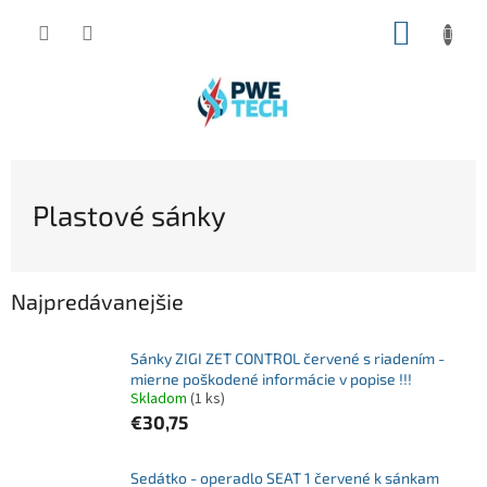
Prejsť
NÁKUP
na
obsah
KOŠÍK
Plastové sánky
Najpredávanejšie
Sánky ZIGI ZET CONTROL červené s riadením -
mierne poškodené informácie v popise !!!
Skladom
(1 ks)
€30,75
Sedátko - operadlo SEAT 1 červené k sánkam