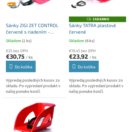
u
p
k
r
t
o
ZADARMO
Z
o
A
d
Sánky ZIGI ZET CONTROL
Sánky TATRA plastové
D
v
u
červené s riadením -
červené
A
R
k
mierne poškodené
M
Skladom
(1 ks)
Skladom
(6 ks)
t
O
informácie v popise !!!
o
€25 bez DPH
€19,45 bez DPH
€30,75
€23,92
v
/ ks
/ ks
Do košíka
Do košíka
Výpredaj posledných kusov zo
Výpredaj posledných kusov zo
skladu. Po vypredaní produkt v
skladu. Po vypredaní produkt v
našej ponuke končí.
našej ponuke končí.