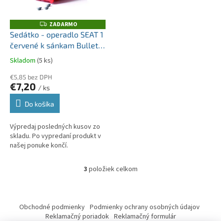
ZADARMO
Z
A
Sedátko - operadlo SEAT 1
D
červené k sánkam Bullet,
A
R
Bulet Control a Tatra
M
Skladom
(5 ks)
O
€5,85 bez DPH
€7,20
/ ks
Do košíka
Výpredaj posledných kusov zo
skladu. Po vypredaní produkt v
našej ponuke končí.
3
položiek celkom
O
v
l
Z
á
á
Obchodné podmienky
Podmienky ochrany osobných údajov
d
p
Reklamačný poriadok
Reklamačný formulár
a