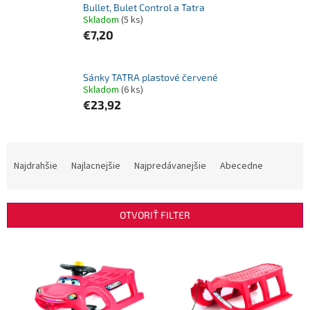
Bullet, Bulet Control a Tatra
Skladom
(5 ks)
€7,20
Sánky TATRA plastové červené
Skladom
(6 ks)
€23,92
R
a
Najdrahšie
Najlacnejšie
Najpredávanejšie
Abecedne
d
e
n
OTVORIŤ FILTER
i
e
V
p
ý
r
p
o
i
d
s