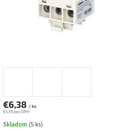
€6,38
/ ks
€5,19 bez DPH
Jednotková
Skladom
(5 ks)
cena: