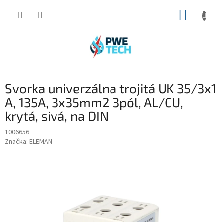
Prejsť
NÁKUP
na
obsah
KOŠÍK
Svorka univerzálna trojitá UK 35/3x1
A, 135A, 3x35mm2 3pól, AL/CU,
krytá, sivá, na DIN
1006656
Značka:
ELEMAN