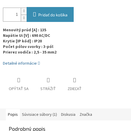
Pridať do košíka
Menovitý prúd [A] : 135
Napätie Ui [V] : 690 AC/DC
Krytie [IP kód] : IP20
Počet pólov svorky : 3-pól
Prierez vodiča : 2,5 - 35 mm2
Detailné informácie
OPÝTAŤ SA
STRÁŽIŤ
ZDIEĽAŤ
Popis
Súvisiace súbory (1)
Diskusia
Značka
Podrobný popis