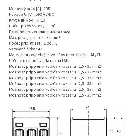
Menovitý prúd [A] : 135
Napätie Ui [V] : 690 AC/DC
Krytie [IP kód] : IP20
Počet pólov svorky : 3-pól
Farebné prevedenie puzdra : sivá
Max. pripoj. prierez : 35 mm2
Počet prip. miest / 1.pól : 6
Vstavaná šírka : 47
Materiál pripojiteľných vodičov (meď/hliník) :
AL/CU
Určené na montáž : Na nosnú lištu
Možnosť pripojenia vodiča v rozsahu
: 2,5 - 35 mm2
Možnosť pripojenia vodiča v rozsahu
: 2,5 - 35 mm2
Možnosť pripojenia vodiča v rozsahu
: 2,5 - 35 mm2
Možnosť pripojenia vodiča v rozsahu
: 2,5 - 35 mm2
Možnosť pripojenia vodiča v rozsahu
: 2,5 - 35 mm2
Možnosť pripojenia vodiča v rozsahu
: 2,5 - 35 mm2