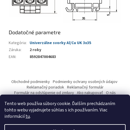
Dodatočné parametre
Kategória
:
Univerzálne svorky Al/Cu UK 3x35
Záruka
:
2 roky
EAN
:
8592847004683
Z
á
Obchodné podmienky
Podmienky ochrany osobných údajov
p
Reklamačný poriadok
Reklamačný formulár
ä
Formulár na odstúpenie od zmluvy
Ako nakupovať
O nás
Kontakty
t
Tento web používa súbory cookie. Ďalším prechádzaním
i
tohto webu vyjadrujete súhlas s ich používaním. Viac
e
informácií
tu
.
Vytvoril Shoptet