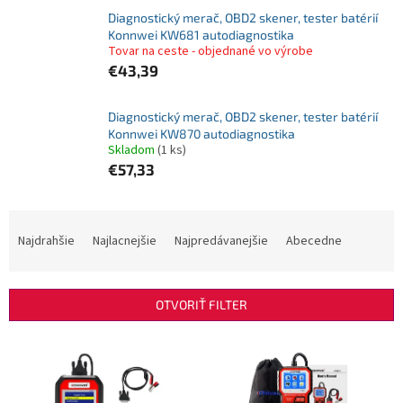
Diagnostický merač, OBD2 skener, tester batérií
Konnwei KW681 autodiagnostika
Tovar na ceste - objednané vo výrobe
€43,39
Diagnostický merač, OBD2 skener, tester batérií
Konnwei KW870 autodiagnostika
Skladom
(1 ks)
€57,33
R
a
Najdrahšie
Najlacnejšie
Najpredávanejšie
Abecedne
d
e
n
OTVORIŤ FILTER
i
e
V
p
ý
r
p
o