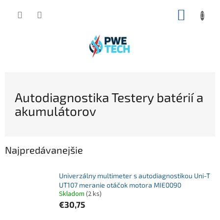
Prejsť
NÁKUP
na
obsah
KOŠÍK
Autodiagnostika Testery batérií a
akumulátorov
Najpredávanejšie
Univerzálny multimeter s autodiagnostikou Uni-T
UT107 meranie otáčok motora MIE0090
Skladom
(2 ks)
€30,75