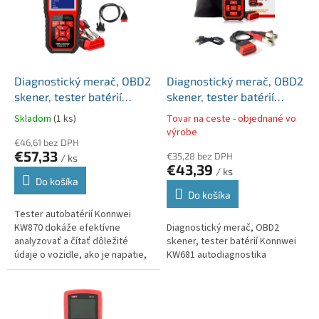
i
d
s
u
p
k
r
t
o
o
d
Diagnostický merač, OBD2
Diagnostický merač, OBD2
v
u
skener, tester batérií
skener, tester batérií
k
Konnwei KW870
Konnwei KW681
Skladom
(1 ks)
Tovar na ceste - objednané vo
t
autodiagnostika
autodiagnostika
výrobe
o
€46,61 bez DPH
€57,33
€35,28 bez DPH
v
/ ks
€43,39
/ ks
Do košíka
Do košíka
Tester autobatérií Konnwei
KW870 dokáže efektívne
Diagnostický merač, OBD2
analyzovať a čítať dôležité
skener, tester batérií Konnwei
údaje o vozidle, ako je napätie,
KW681 autodiagnostika
vnútorný odpor, štartovací prúd
za studena a kapacita v Ah....