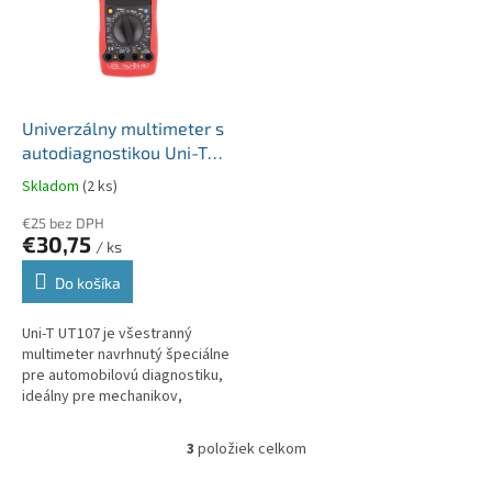
Univerzálny multimeter s
autodiagnostikou Uni-T
UT107 meranie otáčok
Skladom
(2 ks)
motora MIE0090
€25 bez DPH
€30,75
/ ks
Do košíka
Uni-T UT107 je všestranný
multimeter navrhnutý špeciálne
pre automobilovú diagnostiku,
ideálny pre mechanikov,
servisných technikov a
automobilových nadšencov.
3
položiek celkom
O
Vďaka svojim...
v