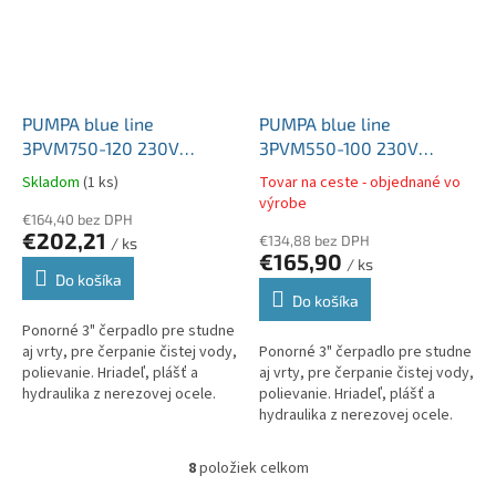
PUMPA blue line
PUMPA blue line
3PVM750-120 230V
3PVM550-100 230V
ponorné vretenové 3
ponorné vretenové 3
Skladom
(1 ks)
Tovar na ceste - objednané vo
"čerpadlo, kábel 40m
"čerpadlo, kábel 30m
výrobe
+spínacia skriňa
€164,40 bez DPH
+spínacia skriňa
€202,21
€134,88 bez DPH
/ ks
€165,90
/ ks
Do košíka
Do košíka
Ponorné 3" čerpadlo pre studne
aj vrty, pre čerpanie čistej vody,
Ponorné 3" čerpadlo pre studne
polievanie. Hriadeľ, plášť a
aj vrty, pre čerpanie čistej vody,
hydraulika z nerezovej ocele.
polievanie. Hriadeľ, plášť a
Maximálny ponor 40 m.
hydraulika z nerezovej ocele.
Maximálny ponor 40 m.
8
položiek celkom
O