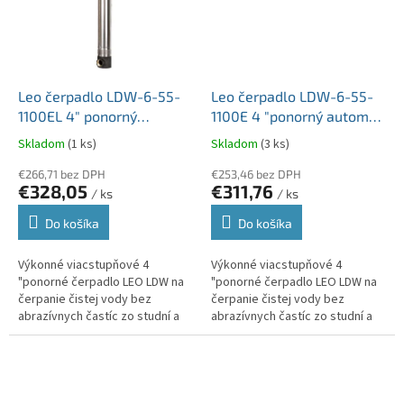
Leo čerpadlo LDW-6-55-
Leo čerpadlo LDW-6-55-
1100EL 4" ponorný
1100E 4 "ponorný automat
automat 230V 1,1kW, kábel
230V 1,1kW, kábel 22m
Skladom
(1 ks)
Skladom
(3 ks)
22m, bočné sanie 5/4"
spodné sanie
€266,71 bez DPH
€253,46 bez DPH
€328,05
€311,76
/ ks
/ ks
Do košíka
Do košíka
Výkonné viacstupňové 4
Výkonné viacstupňové 4
"ponorné čerpadlo LEO LDW na
"ponorné čerpadlo LEO LDW na
čerpanie čistej vody bez
čerpanie čistej vody bez
abrazívnych častíc zo studní a
abrazívnych častíc zo studní a
nádrží, pre zavlažovacie
nádrží, pre zavlažovacie
systémy na záhrade, pre
systémy na záhrade, pre
zásobovanie vodou...
zásobovanie vodou...