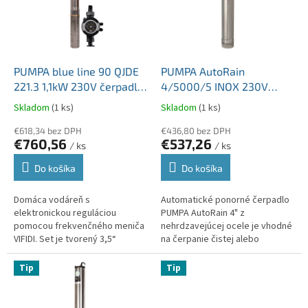
d
s
u
p
k
r
t
o
o
d
PUMPA blue line 90 QJDE
PUMPA AutoRain
v
u
221.3 1,1kW 230V čerpadlo
4/5000/5 INOX 230V
k
s frakvenčným meničom
automatické 4" ponorné
Skladom
(1 ks)
Skladom
(1 ks)
t
VIFIDI BV1-15.B.2.5
čerpadlo ZB00074320
o
€618,34 bez DPH
€436,80 bez DPH
€760,56
€537,26
v
/ ks
/ ks
Do košíka
Do košíka
Domáca vodáreň s
Automatické ponorné čerpadlo
elektronickou reguláciou
PUMPA AutoRain 4" z
pomocou frekvenčného meniča
nehrdzavejúcej ocele je vhodné
VIFIDI. Set je tvorený 3,5“
na čerpanie čistej alebo
ponorným čerpadlom 90QJD s
dažďovej vody z nádrží, žúmp a
káblom a frekvenčným meničom
studní na použitie v
Tip
Tip
VIFIDI. Frekvenčný...
domácnostiach a...