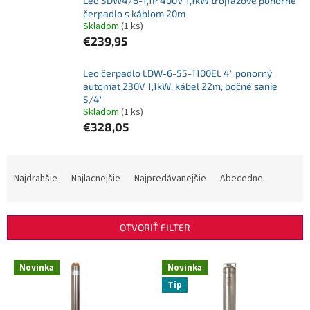
Leo 5DW4/6-1,1P 400V 1,1kW trojfázové ponorné
čerpadlo s káblom 20m
Skladom
(1 ks)
€239,95
Leo čerpadlo LDW-6-55-1100EL 4" ponorný
automat 230V 1,1kW, kábel 22m, bočné sanie
5/4"
Skladom
(1 ks)
€328,05
R
a
Najdrahšie
Najlacnejšie
Najpredávanejšie
Abecedne
d
e
n
OTVORIŤ FILTER
i
e
V
p
Novinka
Novinka
ý
r
Tip
p
o
i