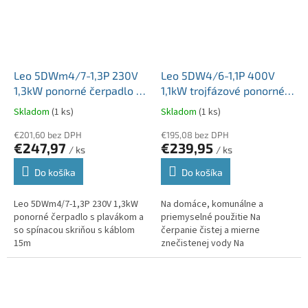
Leo 5DWm4/7-1,3P 230V
Leo 5DW4/6-1,1P 400V
1,3kW ponorné čerpadlo s
1,1kW trojfázové ponorné
plavákom a so spínacou
čerpadlo s káblom 20m
Skladom
(1 ks)
Skladom
(1 ks)
skriňou s káblom 15m
€201,60 bez DPH
€195,08 bez DPH
€247,97
€239,95
/ ks
/ ks
Do košíka
Do košíka
Leo 5DWm4/7-1,3P 230V 1,3kW
Na domáce, komunálne a
ponorné čerpadlo s plavákom a
priemyselné použitie Na
so spínacou skriňou s káblom
čerpanie čistej a mierne
15m
znečistenej vody Na
zavlažovanie a zber dažďovej
vody Na čerpanie vody zo
studní, vrtov, nádrží alebo...