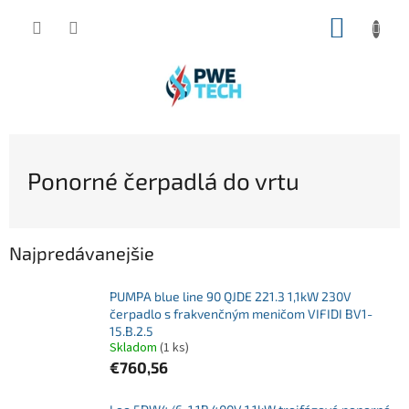
Prejsť
NÁKUP
na
obsah
KOŠÍK
Ponorné čerpadlá do vrtu
Najpredávanejšie
PUMPA blue line 90 QJDE 221.3 1,1kW 230V
čerpadlo s frakvenčným meničom VIFIDI BV1-
15.B.2.5
Skladom
(1 ks)
€760,56