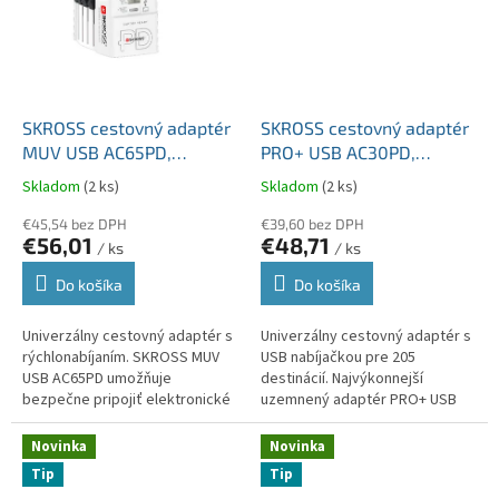
SKROSS cestovný adaptér
SKROSS cestovný adaptér
MUV USB AC65PD,
PRO+ USB AC30PD,
univerzálny, neuzemnený,
univerzálny, uzemnený,
Skladom
(2 ks)
Skladom
(2 ks)
USB A+C 65W
USB A+C 30W PD
€45,54 bez DPH
PA41PD30
€39,60 bez DPH
€56,01
€48,71
/ ks
/ ks
Do košíka
Do košíka
Univerzálny cestovný adaptér s
Univerzálny cestovný adaptér s
rýchlonabíjaním. SKROSS MUV
USB nabíjačkou pre 205
USB AC65PD umožňuje
destinácií. Najvýkonnejší
bezpečne pripojiť elektronické
uzemnený adaptér PRO+ USB
zariadenia vo viac ako 220
AC30PD umožňuje bezpečné
destináciách po celom svete.
pripojenie európskych zariadení
Novinka
Novinka
Vďaka...
vo viac...
Tip
Tip