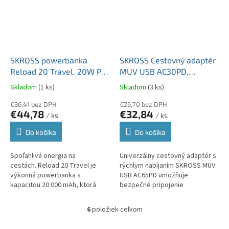
SKROSS powerbanka
SKROSS Cestovný adaptér
Reload 20 Travel, 20W PD,
MUV USB AC30PD,
20 000mAh, USB A+C
univerzálny, neuzemnený,
Skladom
(1 ks)
Skladom
(3 ks)
USB A+C 30W PA48PD30
€36,41 bez DPH
€26,70 bez DPH
€44,78
€32,84
/ ks
/ ks
Do košíka
Do košíka
Spoľahlivá energia na
Univerzálny cestovný adaptér s
cestách. Reload 20 Travel je
rýchlym nabíjaním SKROSS MUV
výkonná powerbanka s
USB AC65PD umožňuje
kapacitou 20 000 mAh, ktorá
bezpečné pripojenie
zaistí dostatok energie pre
elektronických zariadení vo viac
vaše mobilné zariadenia
ako 220 destináciách po celom
6
položiek celkom
O
kdekoľvek na...
svete. Vďaka...
v