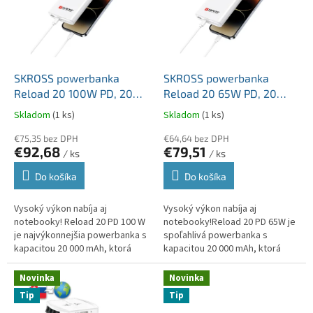
i
p
s
r
p
o
r
d
o
u
d
k
SKROSS powerbanka
SKROSS powerbanka
u
t
Reload 20 100W PD, 20
Reload 20 65W PD, 20
k
o
000mAh, USB A+C
000mAh, USB A+C
Skladom
(1 ks)
Skladom
(1 ks)
t
v
o
€75,35 bez DPH
€64,64 bez DPH
€92,68
€79,51
v
/ ks
/ ks
Do košíka
Do košíka
Vysoký výkon nabíja aj
Vysoký výkon nabíja aj
notebooky! Reload 20 PD 100 W
notebooky!Reload 20 PD 65W je
je najvýkonnejšia powerbanka s
spoľahlivá powerbanka s
kapacitou 20 000 mAh, ktorá
kapacitou 20 000 mAh, ktorá
poskytuje dostatok energie
poskytuje dostatok energie
nielen pre telefóny a tablety,...
nielen pre telefóny a tablety,
Novinka
Novinka
ale vie...
Tip
Tip