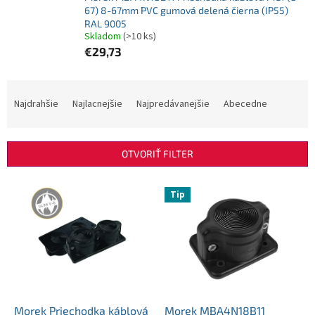
67) 8-67mm PVC gumová delená čierna (IP55)
RAL 9005
Skladom
(>10 ks)
€29,73
R
a
Najdrahšie
Najlacnejšie
Najpredávanejšie
Abecedne
d
e
n
OTVORIŤ FILTER
i
e
V
p
Tip
ý
r
p
o
i
d
s
u
p
k
r
t
o
o
d
Morek Priechodka káblová
Morek MBA4N18B11