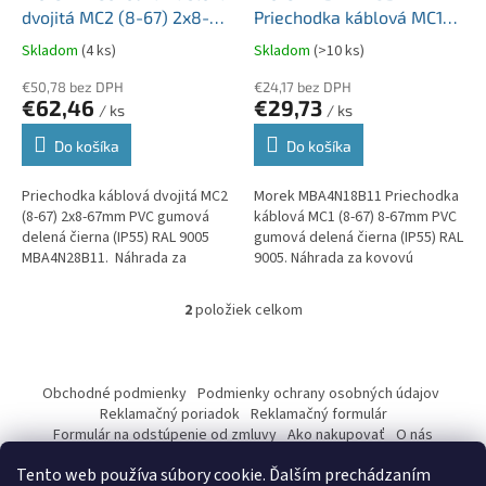
v
u
dvojitá MC2 (8-67) 2x8-
Priechodka káblová MC1
k
67mm PVC gumová delená
(8-67) 8-67mm PVC
Skladom
(4 ks)
Skladom
(>10 ks)
t
čierna (IP55) RAL 9005
gumová delená čierna
o
MBA4N28B11
€50,78 bez DPH
(IP55) RAL 9005
€24,17 bez DPH
€62,46
€29,73
v
/ ks
/ ks
Do košíka
Do košíka
Priechodka káblová dvojitá MC2
Morek MBA4N18B11 Priechodka
(8-67) 2x8-67mm PVC gumová
káblová MC1 (8-67) 8-67mm PVC
delená čierna (IP55) RAL 9005
gumová delená čierna (IP55) RAL
MBA4N28B11. Náhrada za
9005. Náhrada za kovovú
kovovú priechodku PUD.
priechodku PUJ.
2
položiek celkom
O
v
l
Z
á
á
Obchodné podmienky
Podmienky ochrany osobných údajov
d
p
Reklamačný poriadok
Reklamačný formulár
a
ä
Formulár na odstúpenie od zmluvy
Ako nakupovať
O nás
c
Kontakty
t
i
Tento web používa súbory cookie. Ďalším prechádzaním
i
e