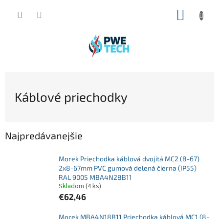
Prejsť
NÁKUP
na
obsah
KOŠÍK
Káblové priechodky
Najpredávanejšie
Morek Priechodka káblová dvojitá MC2 (8-67)
2x8-67mm PVC gumová delená čierna (IP55)
RAL 9005 MBA4N28B11
Skladom
(4 ks)
€62,46
Morek MBA4N18B11 Priechodka káblová MC1 (8-