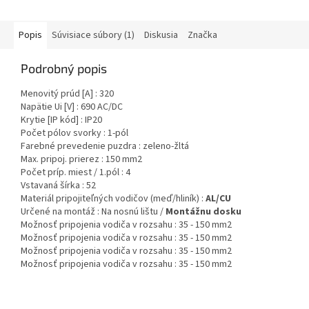
Popis
Súvisiace súbory (1)
Diskusia
Značka
Podrobný popis
Menovitý prúd [A] : 320
Napätie Ui [V] : 690 AC/DC
Krytie [IP kód] : IP20
Počet pólov svorky : 1-pól
Farebné prevedenie puzdra :
zeleno-žltá
Max. pripoj. prierez : 150 mm2
Počet príp. miest / 1.pól : 4
Vstavaná šírka : 52
Materiál pripojiteľných vodičov (meď/hliník) :
AL/CU
Určené na montáž : Na nosnú lištu /
Montážnu dosku
Možnosť pripojenia vodiča v rozsahu
: 35 - 150 mm2
Možnosť pripojenia vodiča v rozsahu
: 35 - 150 mm2
Možnosť pripojenia vodiča v rozsahu
: 35 - 150 mm2
Možnosť pripojenia vodiča v rozsahu
: 35 - 150 mm2