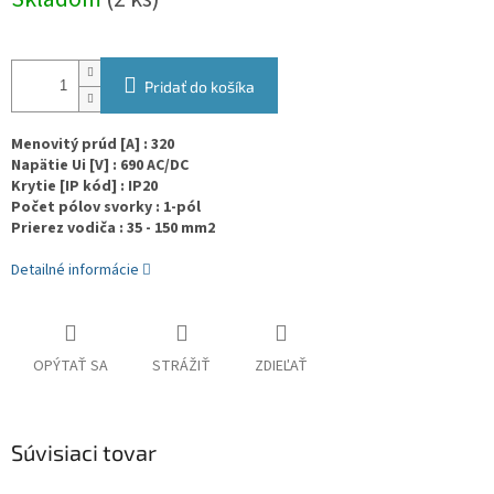
cena:
Pridať do košíka
Menovitý prúd [A] : 320
Napätie Ui [V] : 690 AC/DC
Krytie [IP kód] : IP20
Počet pólov svorky : 1-pól
Prierez vodiča : 35 - 150 mm2
Detailné informácie
OPÝTAŤ SA
STRÁŽIŤ
ZDIEĽAŤ
Súvisiaci tovar