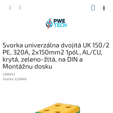
Prejsť
NÁKUP
na
obsah
KOŠÍK
Svorka univerzálna dvojitá UK 150/2
PE, 320A, 2x150mm2 1pól., AL/CU,
krytá, zeleno-žltá, na DIN a
Montážnu dosku
1006633
Značka:
ELEMAN