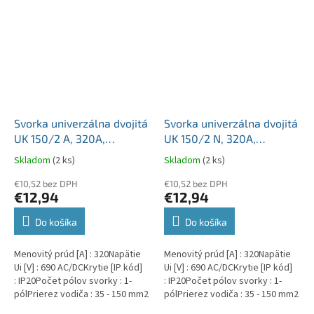
Svorka univerzálna dvojitá
Svorka univerzálna dvojitá
UK 150/2 A, 320A,
UK 150/2 N, 320A,
2x150mm2 1pól., AL/CU,
2x150mm2 1pól., AL/CU,
Skladom
(2 ks)
Skladom
(2 ks)
krytá, sivá, na DIN a
krytá, modrá, na DIN a
Montážnu dosku
€10,52 bez DPH
Montážnu dosku
€10,52 bez DPH
€12,94
€12,94
Do košíka
Do košíka
Menovitý prúd [A] : 320Napätie
Menovitý prúd [A] : 320Napätie
Ui [V] : 690 AC/DCKrytie [IP kód]
Ui [V] : 690 AC/DCKrytie [IP kód]
: IP20Počet pólov svorky : 1-
: IP20Počet pólov svorky : 1-
pólPrierez vodiča : 35 - 150 mm2
pólPrierez vodiča : 35 - 150 mm2