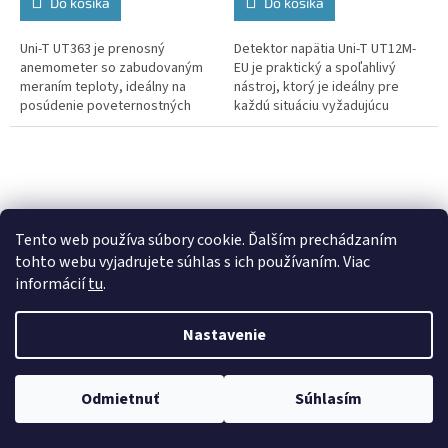
Do košíka
Do košíka
Uni-T UT363 je prenosný
Detektor napätia Uni-T UT12M-
anemometer so zabudovaným
EU je praktický a spoľahlivý
meraním teploty, ideálny na
nástroj, ktorý je ideálny pre
posúdenie poveternostných
každú situáciu vyžadujúcu
podmienok v teréne. Vďaka
presnú detekciu napätia. Vďaka
presnému meraniu rýchlosti
širokému rozsahu merania od 24
vetra a teploty je...
V...
Tento web používa súbory cookie. Ďalším prechádzaním
tohto webu vyjadrujete súhlas s ich používaním. Viac
informácií
tu
.
Detektor DM-3 VIRONE
Tester zásuviek Uni-T
Nastavenie
3V1 drevo, kov a káble pod
UT07B-EU s funkciou
napätím
kontroly prúdového
Skladom
(1 ks)
Skladom
(5 ks)
chrániča (RCD) MIE0271
Odmietnuť
Súhlasím
€10,28 bez DPH
€9,08 bez DPH
€12,64
€11,17
/ ks
/ ks