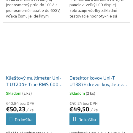
jednosmerný prúd do 100 A a
panelov- veľký LCD displej
jednosmerné napätie do 600 V,
zobrazuje všetky základné
vďaka čomu je ideálnym
testovacie hodnoty- nie sú
nástrojom na diagnostiku
potrebné žiadne batérie,
rôznych elektrických systémov.
napájanie zo solárneho panelu-
Okrem...
prenosný a...
Kliešťový multimeter Uni-
Detektor kovov Uni-T
T UT204+ True RMS 600A
UT387E drevo, kov, železo
AC/DC 600V MIE0403
MIE0476
Skladom
(2 ks)
Skladom
(2 ks)
€40,84 bez DPH
€40,24 bez DPH
€50,23
€49,50
/ ks
/ ks
Do košíka
Do košíka