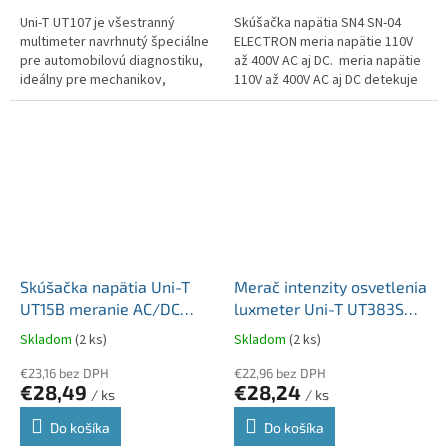
Uni-T UT107 je všestranný
Skúšačka napätia SN4 SN-04
multimeter navrhnutý špeciálne
ELECTRON meria napätie 110V
pre automobilovú diagnostiku,
až 400V AC aj DC. meria napätie
ideálny pre mechanikov,
110V až 400V AC aj DC detekuje
servisných technikov a
fázový vodič určuje sled fáz
automobilových nadšencov.
sústavy
Vďaka svojim...
Skúšačka napätia Uni-T
Merač intenzity osvetlenia
UT15B meranie AC/DC
luxmeter Uni-T UT383S
690V MIE0293
rozsah od 0 do 9 999 luxov
Skladom
(2 ks)
Skladom
(2 ks)
MIE0360
€23,16 bez DPH
€22,96 bez DPH
€28,49
€28,24
/ ks
/ ks
Do košíka
Do košíka