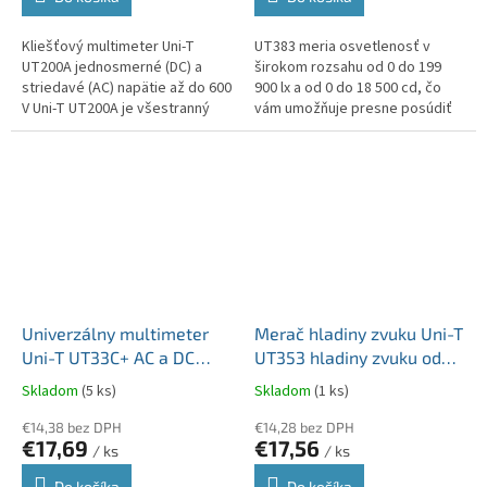
Kliešťový multimeter Uni-T
UT383 meria osvetlenosť v
UT200A jednosmerné (DC) a
širokom rozsahu od 0 do 199
striedavé (AC) napätie až do 600
900 lx a od 0 do 18 500 cd, čo
V Uni-T UT200A je všestranný
vám umožňuje presne posúdiť
kliešťový multimeter ideálny na
úrovne osvetlenia v rôznych
rýchlu a presnú diagnostiku...
prostrediach. Merač sa môže...
Univerzálny multimeter
Merač hladiny zvuku Uni-T
Uni-T UT33C+ AC a DC
UT353 hladiny zvuku od
600V Kontrola kontinuity
30 do 130dB MIE0286
Skladom
(5 ks)
Skladom
(1 ks)
obvodu MIE0327
€14,38 bez DPH
€14,28 bez DPH
€17,69
€17,56
/ ks
/ ks
Do košíka
Do košíka