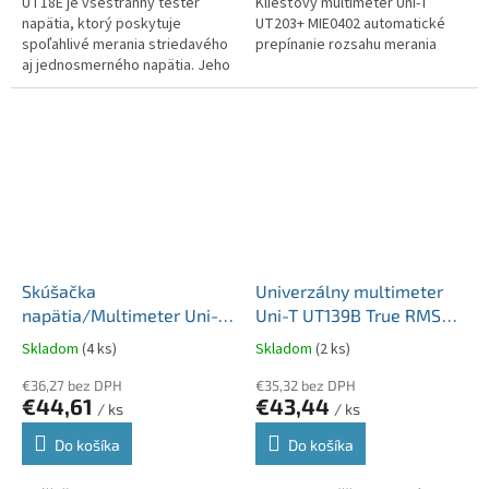
UT18E je všestranný tester
Kliešťový multimeter Uni-T
napätia, ktorý poskytuje
UT203+ MIE0402 automatické
spoľahlivé merania striedavého
prepínanie rozsahu merania
aj jednosmerného napätia. Jeho
pokročilé funkcie a široký
rozsah merania z neho robia
ideálny...
Skúšačka
Univerzálny multimeter
napätia/Multimeter Uni-T
Uni-T UT139B True RMS
UT18D od 6 V do 690 V s
600V AC/DC MIE0155
Skladom
(4 ks)
Skladom
(2 ks)
presnosťou ±(1,5 % + 5) do
100kΩ MIE0196
€36,27 bez DPH
€35,32 bez DPH
€44,61
€43,44
/ ks
/ ks
Do košíka
Do košíka