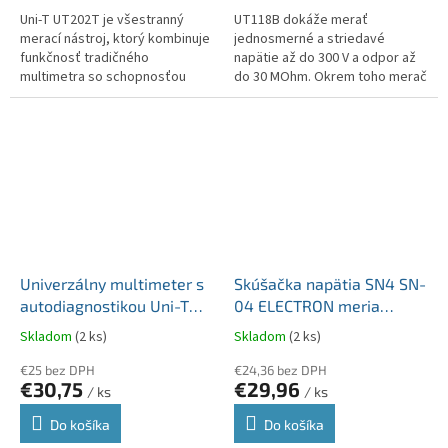
Uni-T UT202T je všestranný
UT118B dokáže merať
merací nástroj, ktorý kombinuje
jednosmerné a striedavé
funkčnosť tradičného
napätie až do 300 V a odpor až
multimetra so schopnosťou
do 30 MOhm. Okrem toho merač
merať striedavý prúd pomocou
ponúka meranie kapacity až do
kliešťového merača prúdu.
3 mF, vďaka čomu je ideálny na
UT202T je...
prácu so...
Univerzálny multimeter s
Skúšačka napätia SN4 SN-
autodiagnostikou Uni-T
04 ELECTRON meria
UT107 meranie otáčok
napätie 110V až 400V AC
Skladom
(2 ks)
Skladom
(2 ks)
motora MIE0090
aj DC
€25 bez DPH
€24,36 bez DPH
€30,75
€29,96
/ ks
/ ks
Do košíka
Do košíka