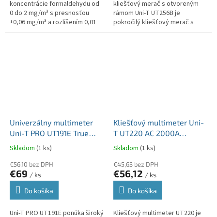
koncentrácie formaldehydu od
kliešťový merač s otvoreným
0 do 2 mg/m³ s presnosťou
rámom Uni-T UT256B je
±0,06 mg/m³ a rozlíšením 0,01
pokročilý kliešťový merač s
mg/m³, čo umožňuje spoľahlivé
otvoreným rámom určený na
monitorovanie kvality ovzdušia.
presné merania v rôznych
Okrem...
prevádzkových...
Univerzálny multimeter
Kliešťový multimeter Uni-
Uni-T PRO UT191E True
T UT220 AC 2000A
RMS 600V AC/DC prúd do
MIE0180
Skladom
(1 ks)
Skladom
(1 ks)
20A MIE0368
€56,10 bez DPH
€45,63 bez DPH
€69
€56,12
/ ks
/ ks
Do košíka
Do košíka
Uni-T PRO UT191E ponúka široký
Kliešťový multimeter UT220 je