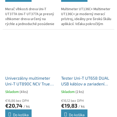
Merač vlhkosti dreva Uni-T
Multimeter UT136C+ Multimeter
UT377A Uni-T UT377A je presný
UT136C+ je moderný merací
vlhkomer dreva určený na
prístroj, ideálny pre širokú škálu
rýchle a jednoduché posúdenie
aplikácií. Vďaka pokročilým
obsahu vlhkosti v dreve. Vďaka
funkciám a vysokej presnosti je
pokročilým funkciám a
UT136C+ vhodný pre...
kompaktnému...
Univerzálny multimeter
Tester Uni-T UT658 DUAL
Uni-T UT890C NCV True
USB káblov a zariadení
RMS meranie tranzistorov
USB-A a USB-C MIE0415
Skladom
(4 ks)
Skladom
(2 ks)
hFE MIE0398
€16,86 bez DPH
€16,12 bez DPH
€20,74
€19,83
/ ks
/ ks
Do košíka
Do košíka