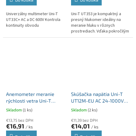
Univerzálny multimeter Uni-T
Uni-T UT353 je kompaktný a
UT33C+ AC a DC 600V Kontrola
presný hlukomer ideálny na
kontinuity obvodu
meranie hluku v rôznych
prostrediach. Vďaka pokročilým
funkciám a jednoduchému
použitiu je UT353 ideálnym
nástrojom pre...
Anemometer meranie
Skúšačka napätia Uni-T
rýchlosti vetra Uni-T
UT12M-EU AC 24-1000V
UT363 s funkciou merania
detekcia magnetického
Skladom
(1 ks)
Skladom
(2 ks)
teploty MIE0287
poľa MIE0410
€13,75 bez DPH
€11,39 bez DPH
€16,91
€14,01
/ ks
/ ks