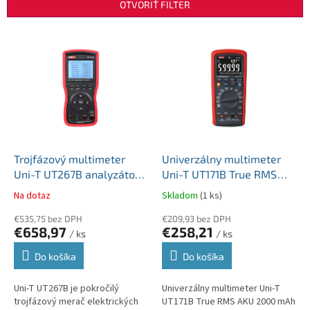
n
OTVORIŤ FILTER
i
e
V
p
ý
r
p
o
i
d
s
u
p
k
r
t
o
o
d
Trojfázový multimeter
Univerzálny multimeter
v
u
Uni-T UT267B analyzátor
Uni-T UT171B True RMS
k
3f sústavy MIE0492
AKU 2000 mAh 7,6V AC a
Na dotaz
Skladom
(1 ks)
t
DC do 1000V USB MIE0191
o
€535,75 bez DPH
€209,93 bez DPH
€658,97
€258,21
v
/ ks
/ ks
Do košíka
Do košíka
Uni-T UT267B je pokročilý
Univerzálny multimeter Uni-T
trojfázový merač elektrických
UT171B True RMS AKU 2000 mAh