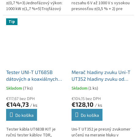
±(0,7 %+3)Jednofázový výkon:
rozsahu 6 V až 1000 V s vysokou
1000 kW ±(1,7 %+5)Trojfázový
presnosťou ±(0,5 % + 2) pre
výkon (3-vodičový) 1732 kW
jednosmerné napätie a ±(1 % +
±(1,7 %+5)Trojfázový výkon...
3) pre striedavé napätie....
Tip
Tester UNI-T UT685B
Merač hladiny zvuku Uni-T
dátových a koaxiálnych
UT352 hladiny zvuku od
káblov CAT5E, CAT6,
30 do 130dB MIE0129
Skladom
(7 ks)
Skladom
(1 ks)
CAT6A alebo CAT8
MIE0528
€117,67 bez DPH
€104,15 bez DPH
€144,73
€128,10
/ ks
/ ks
Do košíka
Do košíka
Tester kábla UT683B KIT je
Uni-T UT352 je presný zvukomer
ručný tester káblov TDR,
určený na meranie hluku v