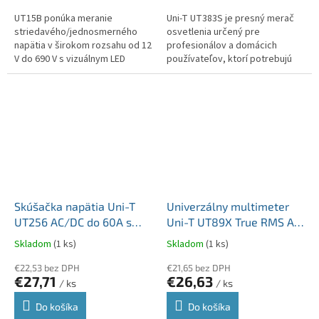
UT15B ponúka meranie
Uni-T UT383S je presný merač
striedavého/jednosmerného
osvetlenia určený pre
napätia v širokom rozsahu od 12
profesionálov a domácich
V do 690 V s vizuálnym LED
používateľov, ktorí potrebujú
indikátorom pre rýchlu detekciu
presné merania úrovne
napätia. Zariadenie tiež
osvetlenia v rôznych
ponúka...
prostrediach. Vďaka...
Skúšačka napätia Uni-T
Univerzálny multimeter
UT256 AC/DC do 60A s
Uni-T UT89X True RMS AC
True RMS otvorené svorky
aj DC DC Až DO 1000 V
Skladom
(1 ks)
Skladom
(1 ks)
MIE0470
MIE0409
€22,53 bez DPH
€21,65 bez DPH
€27,71
€26,63
/ ks
/ ks
Do košíka
Do košíka