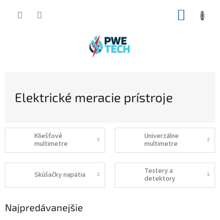
Prejsť
NÁKUP
na
obsah
KOŠÍK
Elektrické meracie prístroje
Kliešťové
Univerzálne
multimetre
multimetre
Testery a
Skúšačky napätia
detektory
Najpredávanejšie