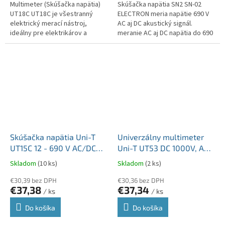
Multimeter (Skúšačka napätia)
Skúšačka napätia SN2 SN-02
UT18C UT18C je všestranný
ELECTRON meria napätie 690 V
elektrický merací nástroj,
AC aj DC akustický signál.
ideálny pre elektrikárov a
meranie AC aj DC napätia do 690
technikov, ktorí potrebujú
V automatické rozlíšenie AC a
spoľahlivý tester pre
DC napätia a indikácia...
každodennú prácu....
Skúšačka napätia Uni-T
Univerzálny multimeter
UT15C 12 - 690 V AC/DC
Uni-T UT53 DC 1000V, AC
MIE0116
750V plus meranie teploty
Skladom
(10 ks)
Skladom
(2 ks)
MIE0016
€30,39 bez DPH
€30,36 bez DPH
€37,38
€37,34
/ ks
/ ks
Do košíka
Do košíka