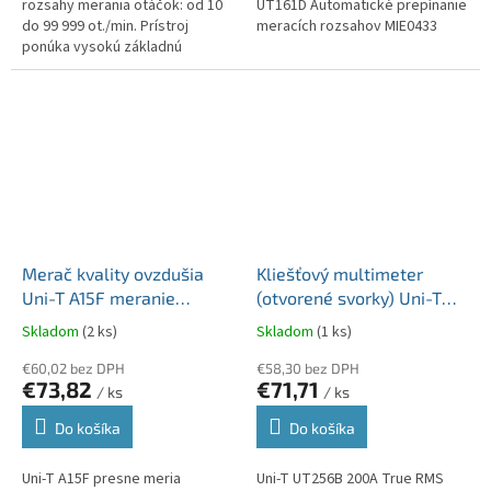
rozsahy merania otáčok: od 10
UT161D Automatické prepínanie
do 99 999 ot./min. Prístroj
meracích rozsahov MIE0433
ponúka vysokú základnú
presnosť ±0,04 % +2, čo
umožňuje presné riadenie
prevádzky motorov...
Merač kvality ovzdušia
Kliešťový multimeter
Uni-T A15F meranie
(otvorené svorky) Uni-T
formaldehydu a
UT256B 200A True RMS
Skladom
(2 ks)
Skladom
(1 ks)
podmienok prostredia
MIE0190
MIE0364
€60,02 bez DPH
€58,30 bez DPH
€73,82
€71,71
/ ks
/ ks
Do košíka
Do košíka
Uni-T A15F presne meria
Uni-T UT256B 200A True RMS