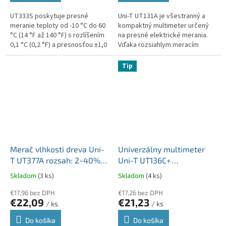
UT333S poskytuje presné
Uni-T UT131A je všestranný a
meranie teploty od -10 °C do 60
kompaktný multimeter určený
°C (14 °F až 140 °F) s rozlíšením
na presné elektrické merania.
0,1 °C (0,2 °F) a presnosťou ±1,0
Vďaka rozsiahlym meracím
°C (±2,0 °F). Merač tiež ponúka
možnostiam a ďalším funkciám
plné meranie vlhkosti...
je UT131A ideálnym nástrojom
Tip
pre...
Merač vlhkosti dreva Uni-
Univerzálny multimeter
T UT377A rozsah: 2~40%
Uni-T UT136C+
presnosť: ±2% MIE0394
automatické prepínanie
Skladom
(3 ks)
Skladom
(4 ks)
rozsahu merania MIE0399
€17,96 bez DPH
€17,26 bez DPH
€22,09
€21,23
/ ks
/ ks
Do košíka
Do košíka