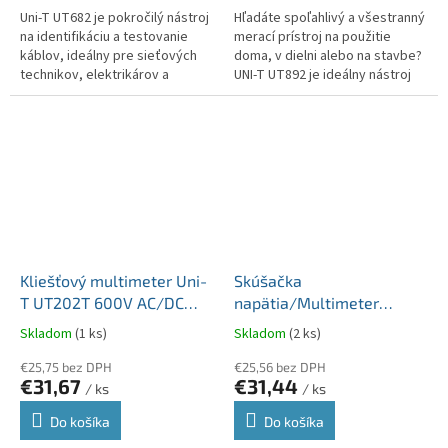
Uni-T UT682 je pokročilý nástroj
Hľadáte spoľahlivý a všestranný
na identifikáciu a testovanie
merací prístroj na použitie
káblov, ideálny pre sieťových
doma, v dielni alebo na stavbe?
technikov, elektrikárov a
UNI-T UT892 je ideálny nástroj
inštalatérov telefónnych
pre elektrikárov, domácich
systémov. Vďaka schopnosti...
majstrov a profesionálov....
Kliešťový multimeter Uni-
Skúšačka
T UT202T 600V AC/DC
napätia/Multimeter
600A automatické
(tester) UT118B AC/DC
Skladom
(1 ks)
Skladom
(2 ks)
prepínanie rozsahov
300V MIE0134
MIE0463
€25,75 bez DPH
€25,56 bez DPH
€31,67
€31,44
/ ks
/ ks
Do košíka
Do košíka