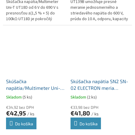
Skúšačka napätia/Multimeter
UT139B umožňuje presné
Uni-T UT18D od 6 V do 690 V s
meranie jednosmerného a
presnosťou ±(1,5 % + 5) do
striedavého napätia do 600 V,
100kΩ UT18D je pokročilý
prúdu do 10 A, odporu, kapacity
merací nástroj určený pre
a frekvencie. Jeho vysoká
všestranné elektrické
presnosť a schopnosť testovať
diagnostické...
diódy a...
Skúšačka
Skúšačka napätia SN2 SN-
napätia/Multimeter Uni-T
02 ELECTRON meria
UT18C Bzučiak a LED
napätie 690 V AC aj DC
Skladom
(5 ks)
Skladom
(2 ks)
indikátor MIE0195
akustický signál
€34,92 bez DPH
€33,98 bez DPH
€42,95
€41,80
/ ks
/ ks
Do košíka
Do košíka