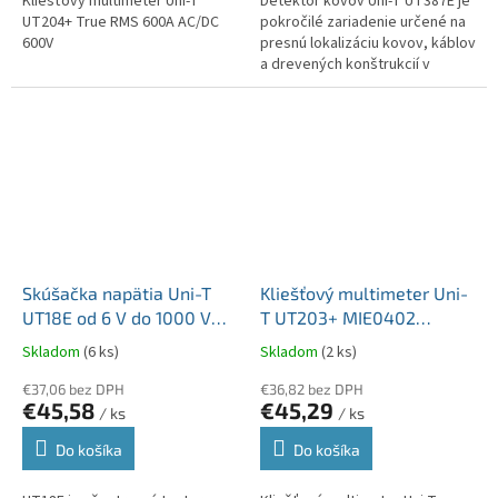
Kliešťový multimeter Uni-T
Detektor kovov Uni-T UT387E je
UT204+ True RMS 600A AC/DC
pokročilé zariadenie určené na
600V
presnú lokalizáciu kovov, káblov
a drevených konštrukcií v
stenách. UT387E je ideálny pre
stavebných profesionálov...
Skúšačka napätia Uni-T
Kliešťový multimeter Uni-
UT18E od 6 V do 1000 V
T UT203+ MIE0402
MIE0464
automatické prepínanie
Skladom
(6 ks)
Skladom
(2 ks)
rozsahu merania
€37,06 bez DPH
€36,82 bez DPH
€45,58
€45,29
/ ks
/ ks
Do košíka
Do košíka