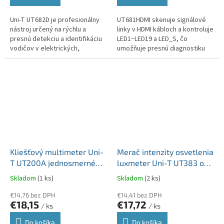
Uni-T UT682D je profesionálny
UT681HDMI skenuje signálové
nástroj určený na rýchlu a
linky v HDMI kábloch a kontroluje
presnú detekciu a identifikáciu
LED1~LED19 a LED_S, čo
vodičov v elektrických,
umožňuje presnú diagnostiku
telefónnych a sieťových
kábla. Zariadenie ponúka dva
(krútených pároch) inštaláciách.
režimy skenovania: rýchly a
Vďaka...
úplný,...
Kliešťový multimeter Uni-
Merač intenzity osvetlenia
T UT200A jednosmerné
luxmeter Uni-T UT383 od
(DC) a striedavé (AC)
0 do 199 900 lx MIE0289
Skladom
(1 ks)
Skladom
(2 ks)
napätie až do 600 V
MIE0348
€14,76 bez DPH
€14,41 bez DPH
€18,15
€17,72
/ ks
/ ks
Do košíka
Do košíka