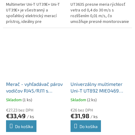
Multimeter Uni-T UT39E+ Uni-T
UT363S presne meria rýchlosť
UT39E+ je všestranný a
vetra od 0,4 do 30 m/s s
spoľahlivý elektrický merací
rozlíšením 0,01 m/s, čo
prístroj, ideálny pre
umožňuje presné monitorovanie
profesionálov aj amatérov.
zmien vetra. Merač tiež ponúka
Vďaka rozsiahlym meracím
Beaufortovú stupnicu od 0 do
možnostiam a...
12...
Merač - vyhľadávač párov
Univerzálny multimeter
vodičov RJ45/RJ11 s
Uni-T UT892 MIE0469
testerom káblov RJ-45
automatické prepínanie
Skladom
(1 ks)
Skladom
(2 ks)
Uni-T UT682 MIE0292
rozsahu merania
€27,23 bez DPH
€26 bez DPH
€33,49
€31,98
/ ks
/ ks
Do košíka
Do košíka