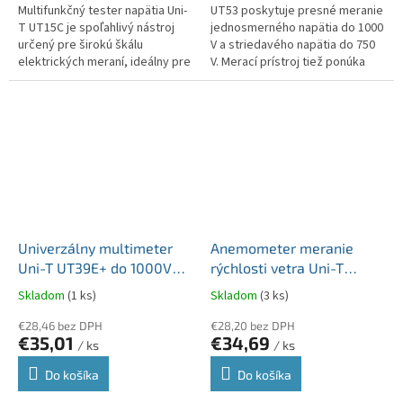
Multifunkčný tester napätia Uni-
UT53 poskytuje presné meranie
T UT15C je spoľahlivý nástroj
jednosmerného napätia do 1000
určený pre širokú škálu
V a striedavého napätia do 750
elektrických meraní, ideálny pre
V. Merací prístroj tiež ponúka
elektrikárov, servisných
možnosť merať jednosmerný
technikov a inštalatérov.
prúd do 20 A a striedavý prúd...
Vďaka...
Univerzálny multimeter
Anemometer meranie
Uni-T UT39E+ do 1000V
rýchlosti vetra Uni-T
AC/DC MIE0439
UT363S s funkciou
Skladom
(1 ks)
Skladom
(3 ks)
merania teploty MIE0343
€28,46 bez DPH
€28,20 bez DPH
€35,01
€34,69
/ ks
/ ks
Do košíka
Do košíka