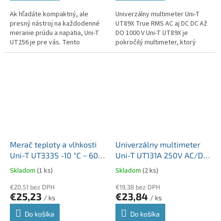
Ak hľadáte kompaktný, ale
Univerzálny multimeter Uni-T
presný nástroj na každodenné
UT89X True RMS AC aj DC DC Až
meranie prúdu a napätia, Uni-T
DO 1000 V Uni-T UT89X je
UT256 je pre vás. Tento
pokročilý multimeter, ktorý
inovatívny kliešťový merač s
kombinuje presné merania s
vidličkou kombinuje
rozsiahlou funkcionalitou,
jednoduché...
ideálny...
Merač teploty a vlhkosti
Univerzálny multimeter
Uni-T UT333S -10 °C ~ 60
Uni-T UT131A 250V AC/DC
°C; 14 °F ~ 140 °F MIE0365
10A MIE0379
Skladom
(1 ks)
Skladom
(2 ks)
€20,51 bez DPH
€19,38 bez DPH
€25,23
€23,84
/ ks
/ ks
Do košíka
Do košíka