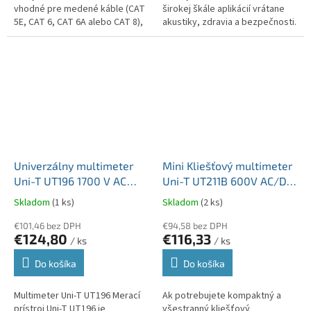
vhodné pre medené káble (CAT
širokej škále aplikácií vrátane
5E, CAT 6, CAT 6A alebo CAT 8),
akustiky, zdravia a bezpečnosti.
ktorý sa používa na detekciu a
Vďaka svojej vysokej citlivosti a
diagnostiku stavu zapojenia...
presnosti je UT352...
Univerzálny multimeter
Mini Kliešťový multimeter
Uni-T UT196 1700 V AC
Uni-T UT211B 600V AC/DC
1500 V DC Solar PRO
60A True RMS Auto
Skladom
(1 ks)
Skladom
(2 ks)
MIE0468
prepínanie MIE0491
€101,46 bez DPH
€94,58 bez DPH
€124,80
€116,33
/ ks
/ ks
Do košíka
Do košíka
Multimeter Uni-T UT196 Merací
Ak potrebujete kompaktný a
prístroj Uni-T UT196 je
všestranný kliešťový