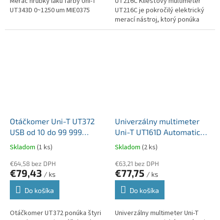
Merač hrúbky laku farby Uni-T
UT216C Kliešťový multimeter
UT343D 0~1250 um MIE0375
UT216C je pokročilý elektrický
merací nástroj, ktorý ponúka
presnosť a funkčnosť potrebnú
pre profesionálov aj...
Otáčkomer Uni-T UT372
Univerzálny multimeter
USB od 10 do 99 999
Uni-T UT161D Automatické
ot./min. MIE0130
prepínanie meracích
Skladom
(1 ks)
Skladom
(2 ks)
rozsahov MIE0433
€64,58 bez DPH
€63,21 bez DPH
€79,43
€77,75
/ ks
/ ks
Do košíka
Do košíka
Otáčkomer UT372 ponúka štyri
Univerzálny multimeter Uni-T