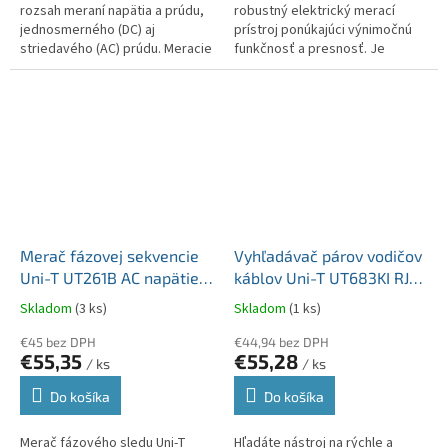
rozsah meraní napätia a prúdu,
robustný elektrický merací
jednosmerného (DC) aj
prístroj ponúkajúci výnimočnú
striedavého (AC) prúdu. Meracie
funkčnosť a presnosť. Je
rozsahy pokrývajú napätie až do
ideálnou voľbou pre
600 V a prúd až do 20 A, s...
profesionálov, ktorí potrebujú
všestranný...
Merač fázovej sekvencie
Vyhľadávač párov vodičov
Uni-T UT261B AC napätie :
káblov Uni-T UT683KI RJ11
90~600 V Frekvencia :
a RJ45 MIE0457
Skladom
(3 ks)
Skladom
(1 ks)
15~400 Hz MIE0414
€45 bez DPH
€44,94 bez DPH
€55,35
€55,28
/ ks
/ ks
Do košíka
Do košíka
Merač fázového sledu Uni-T
Hľadáte nástroj na rýchle a