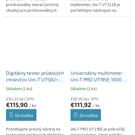
profesionálny merací prístroj
multimeter, Uni-T UT211B je
vhodný pre profesionálnych
perfektným nástrojom na
elektrikárov aj domácich
každodenné elektrické merania.
používateľov. Jeho všestranné
Ponúka širokú škálu meracích
funkcie a...
funkcií, ktoré...
Digitálny tester prúdových
Univerzálny multimeter
chráničov Uni-T UT582+
Uni-T PRO UT195E 1000 V
10/20/30/100/300/500
DC a 750 V AC 20A
Skladom
(1 ks)
Skladom
(1 ks)
mA MIE0376
MIE0295
€94,23 bez DPH
€90,99 bez DPH
€115,90
€111,92
/ ks
/ ks
Do košíka
Do košíka
Potrebujete presný nástroj na
Uni-T PRO UT195E je pokročilý
testovanie prúdových chráničov
merací nástroj, ktorý ponúka