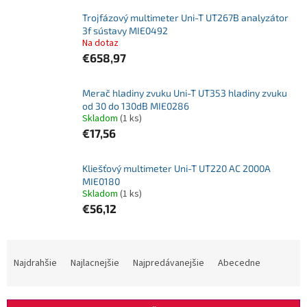
Trojfázový multimeter Uni-T UT267B analyzátor
3f sústavy MIE0492
Na dotaz
€658,97
Merač hladiny zvuku Uni-T UT353 hladiny zvuku
od 30 do 130dB MIE0286
Skladom
(1 ks)
€17,56
Kliešťový multimeter Uni-T UT220 AC 2000A
MIE0180
Skladom
(1 ks)
€56,12
R
a
Najdrahšie
Najlacnejšie
Najpredávanejšie
Abecedne
d
e