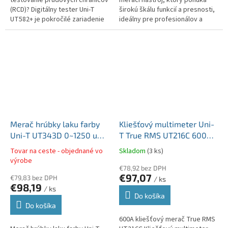
(RCD)? Digitálny tester Uni-T
širokú škálu funkcií a presnosti,
UT582+ je pokročilé zariadenie
ideálny pre profesionálov a
ponúkajúce komplexné meracie
pokročilých používateľov. Jeho
funkcie, ideálne pre...
všestrannosť a pokročilé...
Merač hrúbky laku farby
Kliešťový multimeter Uni-
Uni-T UT343D 0~1250 um
T True RMS UT216C 600A
MIE0375
automatické nastavenie
Tovar na ceste - objednané vo
Skladom
(3 ks)
rozsahu MIE0189
výrobe
€78,92 bez DPH
€97,07
€79,83 bez DPH
/ ks
€98,19
/ ks
Do košíka
Do košíka
600A kliešťový merač True RMS