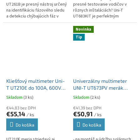
UT261B je presný nástroj určený
presné testovanie vodičov v
na identifikáciu fázového sledu
rôznych inštaláciách? Uni-T
a detekciu chýbajúcich fáz v
UT683KIT je perfektným
elektrických systémoch. Je
riešením na lokalizáciu párov
ideálny pre elektrikárov a...
vodičov, ideálny pre
Novinka
elektrické,...
Tip
Kliešťový multimeter Uni-
Univerzálny multimeter
T UT210E do 100A, 600V
UNI-T UT673PV merák
AC/DC MIE0174
fotovoltaických a
Skladom
(3 ks)
Skladom
(2 ks)
solárnych panelov
€44,83 bez DPH
MIE0527
€41,39 bez DPH
€55,14
€50,91
/ ks
/ ks
Do košíka
Do košíka
UT210E meria striedavý aj
- na montáž a údržbu solárnych