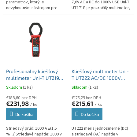
parametrov, ktorý je
7,6V AC a DC do 1000V USB Uni-T
nevyhnutným nástrojom pre
UT171B je pokročilý multimeter,
profesionálov v oblasti
ktorý kombinuje presnosť a
elektroinštalácií. Jeho
všestrannosť, ideálny pre...
integrované meracie...
Profesionálny kliešťový
Kliešťový multimeter Uni-
multimeter Uni-T UT219P
T UT222 AC/DC 1000V
1000A /1000V AC 3000kW
prúd do 2500A True RMS
Skladom
(1 ks)
Skladom
(1 ks)
MIE0542 Bluetooth
MIE0182
komunikácia
€188,60 bez DPH
€175,29 bez DPH
€231,98
€215,61
/ ks
/ ks
Do košíka
Do košíka
Striedavý prúd: 1000 A ±(1,5
UT222 meria jednosmerné (DC)
%+3)Striedavé napätie: 1000 V
a striedavé (AC) napätie v