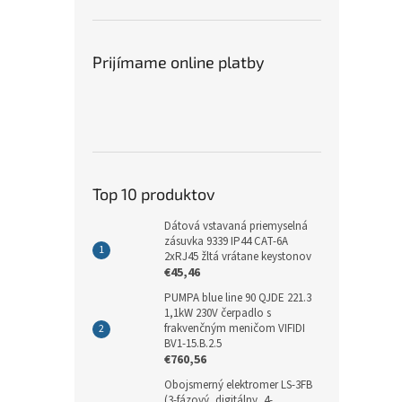
Prijímame online platby
Top 10 produktov
Dátová vstavaná priemyselná
zásuvka 9339 IP44 CAT-6A
2xRJ45 žltá vrátane keystonov
€45,46
PUMPA blue line 90 QJDE 221.3
1,1kW 230V čerpadlo s
frakvenčným meničom VIFIDI
BV1-15.B.2.5
€760,56
Obojsmerný elektromer LS-3FB
(3-fázový, digitálny, 4-