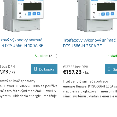
ázový výkonový snímač
Trojfázový výkonový snímač
ei DTSU666-H 100A 3F
DTSU666-H 250A 3F
Skladom
(2 ks)
Skla
3 bez DPH
€127,83 bez DPH
Do košíka
Do
7,23
€157,23
/ ks
/ ks
gentný snímač spotreby
Inteligentný snímač spotreby
e Huawei DTSU666-H 100A sa používa
energie Huawei DTSU666-H 250A s
ení s trojfázovými meničmi Huawei. V
v spojení s trojfázovými meničmi H
systému ukladania energie umožňuje
rámci systému ukladania energie 
ne...
efektívne...
O
v