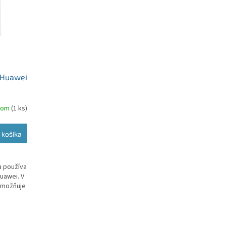
 Huawei
dom
(1 ks)
 košíka
a používa
uawei. V
umožňuje