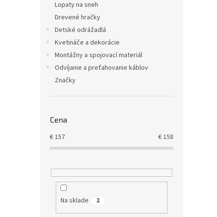
Lopaty na sneh
Drevené hračky
Detské odrážadlá
Kvetináče a dekorácie
Montážny a spojovací materiál
Odvíjanie a preťahovanie káblov
Značky
Cena
€
157
€
158
Na sklade
2