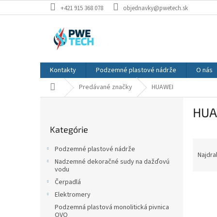
Prejsť
+421 915 368 078
objednavky@pwetech.sk
na
obsah
Kontakty
Podzemné plastové nádrže
O nás
Domov
Predávané značky
HUAWEI
B
HUA
o
Preskočiť
č
Kategórie
kategórie
n
R
ý
Podzemné plastové nádrže
a
p
Najdra
Nadzemné dekoračné sudy na dažďovú
d
a
vodu
e
n
Čerpadlá
V
n
e
Elektromery
ý
i
l
p
e
Podzemná plastová monolitická pivnica
OVO