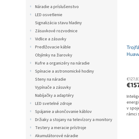
i
p
s
Náradie a príslušenstvo
r
p
o
LED osvetlenie
r
d
Signalizácia stavu hladiny
o
u
Zásuvkové rozvodnice
d
k
Vidlice a zásuvky
u
t
Trojf
Predlžovacie káble
k
o
Huaw
t
v
Objímky na žiarovky
o
Kufre a organizéry na náradie
v
Spínacie a astronomické hodiny
€127,8
Steny na náradie
€15
Vypínače a zásuvky
Nabíjačky a adaptéry
Inteli
energi
LED svetelné zdroje
v spoj
Spájanie a ukončovanie káblov
rámci 
Držiaky a stojany na televízory a monitory
efektív
Testery a meracie prístroje
Akumulátorové náradie