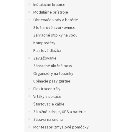
Inštalačné krabice
Modulárne prístroje
Ohrievače vody a batérie
Stožiarové svorkovnice
Záhradné stĺpiky na vodu
Kompostéry
Plastová dlažba
Zavlažovanie
Záhradné úložné boxy
Organizéry na topánky
Upínacie pásy gurtne
Elektrocentrály
Vrtáky a sekáče
Štartovacie káble
Záložné zdroje, UPS a batérie
Zábava na snehu
Montessori zmyslové pomôcky