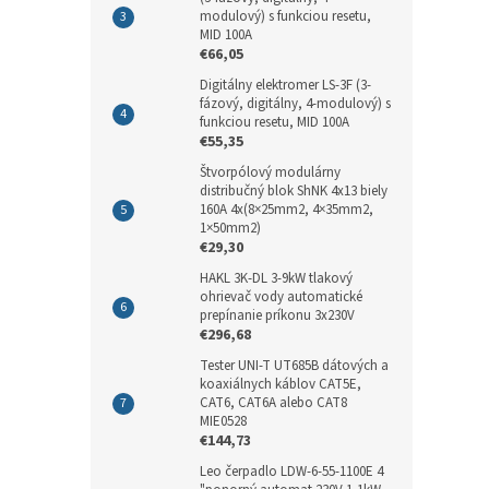
modulový) s funkciou resetu,
MID 100A
€66,05
Digitálny elektromer LS-3F (3-
fázový, digitálny, 4-modulový) s
funkciou resetu, MID 100A
€55,35
Štvorpólový modulárny
distribučný blok ShNK 4x13 biely
160A 4x(8×25mm2, 4×35mm2,
1×50mm2)
€29,30
HAKL 3K-DL 3-9kW tlakový
ohrievač vody automatické
prepínanie príkonu 3x230V
€296,68
Tester UNI-T UT685B dátových a
koaxiálnych káblov CAT5E,
CAT6, CAT6A alebo CAT8
MIE0528
€144,73
Leo čerpadlo LDW-6-55-1100E 4