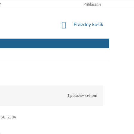
NÝCH ÚDAJOV
REKLAMAČNÝ PORIADOK
Prihlásenie
REKLAMAČNÝ FORMULÁR
NÁKUPNÝ
Prázdny košík
KOŠÍK
2
položiek celkom
TSU_250A