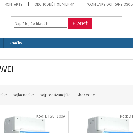
KONTAKTY
OBCHODNÉ PODMIENKY
PODMIENKY OCHRANY OSOB
HĽADAŤ
Značky
WEI
hšie
Najlacnejšie
Najpredávanejšie
Abecedne
Kód:
DTSU_100A
Kód:
D