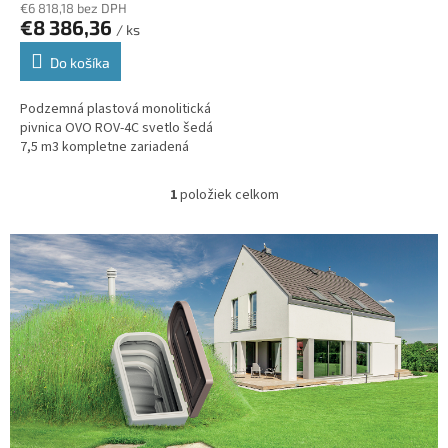
€6 818,18 bez DPH
v
€8 386,36
/ ks
Do košíka
Podzemná plastová monolitická
pivnica OVO ROV-4C svetlo šedá
7,5 m3 kompletne zariadená
1
položiek celkom
O
v
l
á
d
a
c
i
e
p
r
v
k