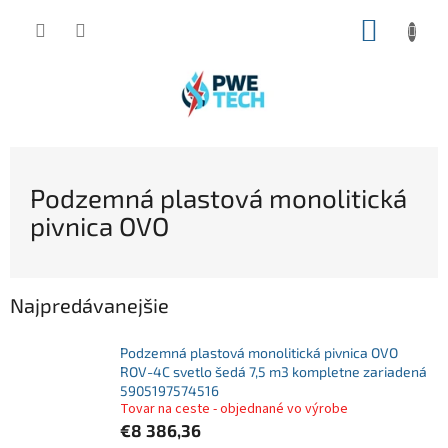
Prejsť
NÁKUP
na
obsah
KOŠÍK
Podzemná plastová monolitická
pivnica OVO
Najpredávanejšie
Podzemná plastová monolitická pivnica OVO
ROV-4C svetlo šedá 7,5 m3 kompletne zariadená
5905197574516
Tovar na ceste - objednané vo výrobe
€8 386,36