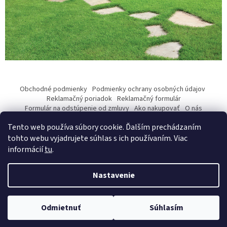
y
v
ý
p
i
s
u
Z
á
Obchodné podmienky
Podmienky ochrany osobných údajov
p
Reklamačný poriadok
Reklamačný formulár
ä
Formulár na odstúpenie od zmluvy
Ako nakupovať
O nás
Kontakty
t
Tento web používa súbory cookie. Ďalším prechádzaním
i
tohto webu vyjadrujete súhlas s ich používaním. Viac
e
informácií
tu
.
Vytvoril Shoptet
Nastavenie
Copyright 2026
pwetech.store
. Všetky práva vyhradené.
Upraviť
Odmietnuť
Súhlasím
nastavenie cookies