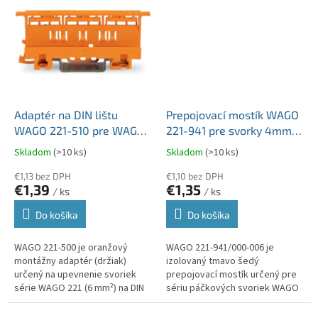
pomocou...
Adaptér na DIN lištu
Prepojovací mostík WAGO
WAGO 221-510 pre WAGO
221-941 pre svorky 4mm2
221 2x, 3x, 5x 6mm2
a 6mm2 série 221 tmavo
Skladom
(>10 ks)
Skladom
(>10 ks)
oranžový
šedý
€1,13 bez DPH
€1,10 bez DPH
€1,39
€1,35
/ ks
/ ks
Do košíka
Do košíka
WAGO 221-500 je oranžový
WAGO 221-941/000-006 je
montážny adaptér (držiak)
izolovaný tmavo šedý
určený na upevnenie svoriek
prepojovací mostík určený pre
série WAGO 221 (6 mm²) na DIN
sériu páčkových svoriek WAGO
lištu 35 mm alebo na rovný
221 4mm2 a 6mm2.
povrch pomocou skrutiek. e...