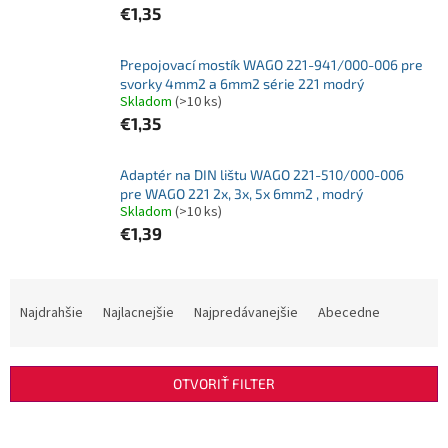
€1,35
Prepojovací mostík WAGO 221-941/000-006 pre
svorky 4mm2 a 6mm2 série 221 modrý
Skladom
(>10 ks)
€1,35
Adaptér na DIN lištu WAGO 221-510/000-006
pre WAGO 221 2x, 3x, 5x 6mm2 , modrý
Skladom
(>10 ks)
€1,39
R
a
Najdrahšie
Najlacnejšie
Najpredávanejšie
Abecedne
d
e
n
OTVORIŤ FILTER
i
e
V
p