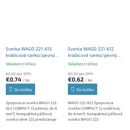
maximálnu...
Svorka WAGO 221-613
Svorka WAGO 221-612
krabicová-lanko/pevný
krabicová-lanko/pevný
3x6mm2 balenie 30 kusov
2x6mm2 balenie 50 kusov
Skladom
(>10 ks)
Skladom
(>10 ks)
€0,60 bez DPH
€0,50 bez DPH
€0,74
€0,62
/ ks
/ ks
Do košíka
Do košíka
Spojovacia svorka WAGO 221-
WAGO 221-612 Spojovacia
613 COMPACT (3-pólová, do 6
svorka COMPACT (2-vodičová,
mm²). Kompaktná páčková
do 6 mm²). Kompaktná páčková
svorka série 221 predstavuje
svorka WAGO 221-
ideálne riešenie pre rýchle a
612 predstavuje moderný