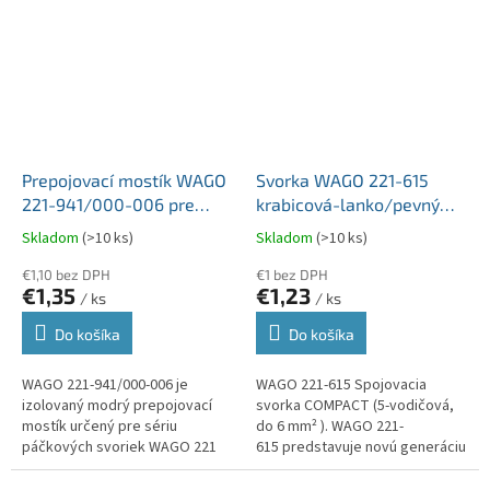
Prepojovací mostík WAGO
Svorka WAGO 221-615
221-941/000-006 pre
krabicová-lanko/pevný
svorky 4mm2 a 6mm2
5x6mm2 balenie 15 kusov
Skladom
(>10 ks)
Skladom
(>10 ks)
série 221 modrý
€1,10 bez DPH
€1 bez DPH
€1,35
€1,23
/ ks
/ ks
Do košíka
Do košíka
WAGO 221-941/000-006 je
WAGO 221-615 Spojovacia
izolovaný modrý prepojovací
svorka COMPACT (5-vodičová,
mostík určený pre sériu
do 6 mm² ). WAGO 221-
páčkových svoriek WAGO 221
615 predstavuje novú generáciu
4mm2 a 6mm2.
legendárnych páčkových
svoriek, ktorá je navrhnutá pre