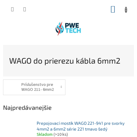
Prejsť
NÁKUP
na
obsah
KOŠÍK
WAGO do prierezu kábla 6mm2
Príslušenstvo pre
WAGO 211- 6mm2
Najpredávanejšie
Prepojovací mostík WAGO 221-941 pre svorky
4mm2 a 6mm2 série 221 tmavo šedý
Skladom
(>10 ks)