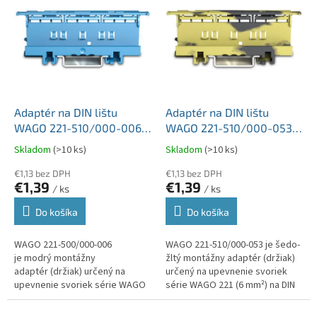
ý
r
p
o
i
d
s
u
p
k
r
t
o
o
d
Adaptér na DIN lištu
Adaptér na DIN lištu
v
u
WAGO 221-510/000-006
WAGO 221-510/000-053
k
pre WAGO 221 2x, 3x, 5x
pre WAGO 221 2x, 3x, 5x
Skladom
(>10 ks)
Skladom
(>10 ks)
t
6mm2 , modrý
6mm2 , šedá-žltá
o
€1,13 bez DPH
€1,13 bez DPH
€1,39
€1,39
v
/ ks
/ ks
Do košíka
Do košíka
WAGO 221-500/000-006
WAGO 221-510/000-053 je šedo-
je modrý montážny
žltý montážny adaptér (držiak)
adaptér (držiak) určený na
určený na upevnenie svoriek
upevnenie svoriek série WAGO
série WAGO 221 (6 mm²) na DIN
221 (6 mm²) na DIN lištu 35 mm
lištu 35 mm alebo na rovný
alebo na rovný povrch
povrch pomocou...