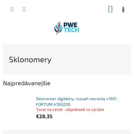
Prejsť
NÁKUP
na
obsah
KOŠÍK
Sklonomery
Najpredávanejšie
Sklonomer digitálny, rozsah merania ±180°,
FORTUM 4780200
Tovar na ceste - objednané vo výrobe
€28,35
R