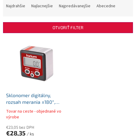
a
Najdrahšie
Najlacnejšie
Najpredávanejšie
Abecedne
d
e
n
OTVORIŤ FILTER
i
e
V
p
ý
r
p
o
i
d
s
u
p
k
r
t
o
o
d
Sklonomer digitálny,
v
u
rozsah merania ±180°,
k
FORTUM 4780200
Tovar na ceste - objednané vo
t
výrobe
o
€23,05 bez DPH
v
€28,35
/ ks