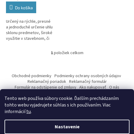
Do košíka
Určený na rýchle, presné
a jednoduché určenie uhlu
sklonu predmetov, široké
využitie v stavebnom, či
kovospracujúcom priemysle.
1
položiek celkom
O
v
l
Z
á
á
Obchodné podmienky
Podmienky ochrany osobných údajov
d
p
Reklamačný poriadok
Reklamačný formulár
a
ä
Formulár na odstúpenie od zmluvy
Ako nakupovať
O nás
c
Kontakty
t
i
Tento web používa súbory cookie. Ďalším prechádzaním
i
e
tohto webu vyjadrujete súhlas s ich používaním. Viac
p
e
informácií
tu
.
r
v
Vytvoril Shoptet
k
Nastavenie
y