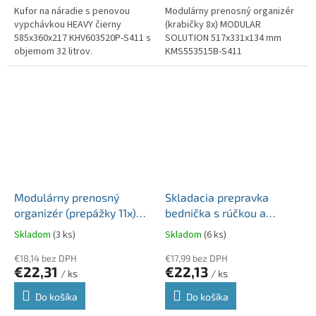
Kufor na náradie s penovou
Modulárny prenosný organizér
vypchávkou HEAVY čierny
(krabičky 8x) MODULAR
585x360x217 KHV603520P-S411 s
SOLUTION 517x331x134 mm
objemom 32 litrov.
KMS553515B-S411
Modulárny prenosný
Skladacia prepravka
organizér (prepážky 11x)
bednička s rúčkou a
MODULAR SOLUTION
kolieskami CART T modrá
Skladom
(3 ks)
Skladom
(6 ks)
517x331x134mm
39,6x37x100,8cm
KMS553515S-S411
€18,14 bez DPH
KCT4040-2717C
€17,99 bez DPH
€22,31
€22,13
/ ks
/ ks
Do košíka
Do košíka