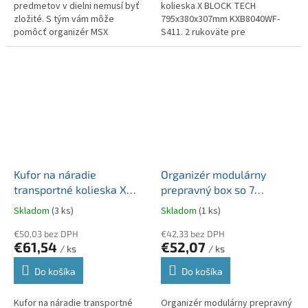
predmetov v dielni nemusí byť
kolieska X BLOCK TECH
zložité. S tým vám môže
795x380x307mm KXB8040WF-
pomôcť organizér MSX
S411. 2 rukoväte pre
KMX5540B so siedmimi
jednoduchú prepravu a
funkčnými boxami a tromi
prenášanie. 2 hliníkové lišty v
priehradkami . Zabráni sa...
kryte na...
Kufor na náradie
Organizér modulárny
transportné kolieska X
prepravný box so 7
BLOCK PRO černý
organizérmi MODULAR
Skladom
(3 ks)
Skladom
(1 ks)
795x380x307 KXB8040W-
SOLUTION 520x329x210
S411
€50,03 bez DPH
mm KMS553520R7-S411
€42,33 bez DPH
€61,54
€52,07
/ ks
/ ks
Do košíka
Do košíka
Kufor na náradie transportné
Organizér modulárny prepravný