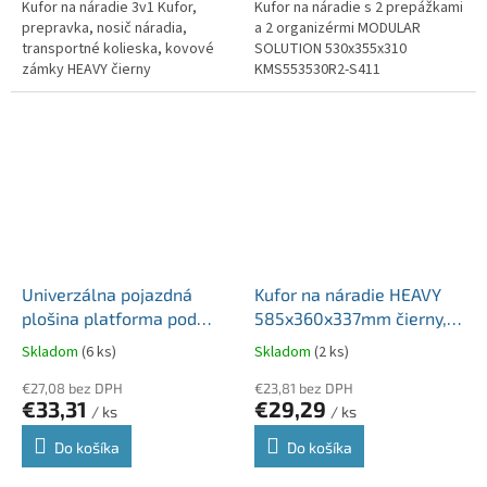
Kufor na náradie 3v1 Kufor,
Kufor na náradie s 2 prepážkami
prepravka, nosič náradia,
a 2 organizérmi MODULAR
transportné kolieska, kovové
SOLUTION 530x355x310
zámky HEAVY čierny
KMS553530R2-S411
450x360x640 KHVWM-S411. 2
organizéry vo veku: 2 boxy, 2
priehradky
Univerzálna pojazdná
Kufor na náradie HEAVY
plošina platforma pod
585x360x337mm čierny,
kufre a náradie PLATFORM
organizéry aj vo veku
Skladom
(6 ks)
Skladom
(2 ks)
čierna 440x585x145
KHVA603535BSM-S411
KXBP6045-S411
€27,08 bez DPH
€23,81 bez DPH
€33,31
€29,29
/ ks
/ ks
Do košíka
Do košíka