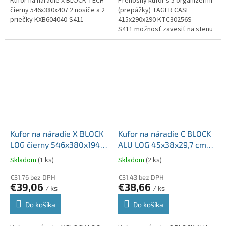
Kufor na náradie X BLOCK TECH
Prenosný kufor s 5 organizérmi
čierny 546x380x407 2 nosiče a 2
(prepážky) TAGER CASE
priečky KXB604040-S411
415x290x290 KTC30256S-
S411 možnosť zavesiť na stenu
Kufor na náradie X BLOCK
Kufor na náradie C BLOCK
LOG čierny 546x380x194
ALU LOG 45x38x29,7 cm
obsahuje úložné boxy
čierny obsahuje úložné
Skladom
(1 ks)
Skladom
(2 ks)
KXB604020F-S411
boxy KXCA454030-S411
€31,76 bez DPH
€31,43 bez DPH
€39,06
€38,66
/ ks
/ ks
Do košíka
Do košíka