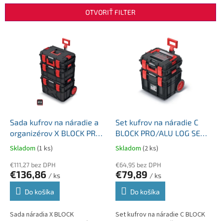
n
OTVORIŤ FILTER
i
e
V
p
ý
r
p
o
i
d
s
u
p
k
r
t
o
o
d
Sada kufrov na náradie a
Set kufrov na náradie C
v
u
organizérov X BLOCK PRO
BLOCK PRO/ALU LOG SET
k
546x380x870 transportné
čierny 45x38x54,5cm
Skladom
(1 ks)
Skladom
(2 ks)
t
kolieska KXBS604095-
transportné kolieska
o
S411
€111,27 bez DPH
KXCS454055-S411
€64,95 bez DPH
€136,86
€79,89
v
/ ks
/ ks
Do košíka
Do košíka
Sada náradia X BLOCK
Set kufrov na náradie C BLOCK