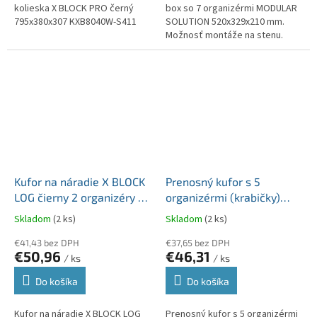
kolieska X BLOCK PRO černý
box so 7 organizérmi MODULAR
795x380x307 KXB8040W-S411
SOLUTION 520x329x210 mm.
Možnosť montáže na stenu.
Kompatibilný s transportnou
plošinou KXBP6045.
Kufor na náradie X BLOCK
Prenosný kufor s 5
LOG čierny 2 organizéry vo
organizérmi (krabičky)
veku 546x380x407
TAGER CASE 415x290x290
Skladom
(2 ks)
Skladom
(2 ks)
KXB604040F-S411
KTC30256B-S411
€41,43 bez DPH
€37,65 bez DPH
€50,96
€46,31
/ ks
/ ks
Do košíka
Do košíka
Kufor na náradie X BLOCK LOG
Prenosný kufor s 5 organizérmi