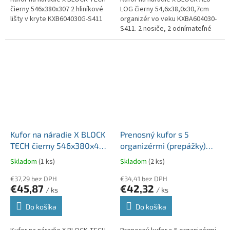
čierny 546x380x307 2 hliníkové
LOG čierny 54,6x38,0x30,7cm
lišty v kryte KXB604030G-S411
organizér vo veku KXBA604030-
S411. 2 nosiče, 2 odnímateľné
priehradky a 2 držiaky.
Kufor na náradie X BLOCK
Prenosný kufor s 5
TECH čierny 546x380x407
organizérmi (prepážky)
2 nosiče a 2 priečky
TAGER CASE 415x290x290
Skladom
(1 ks)
Skladom
(2 ks)
KXB604040-S411
KTC30256S-S411
€37,29 bez DPH
€34,41 bez DPH
€45,87
€42,32
/ ks
/ ks
Do košíka
Do košíka