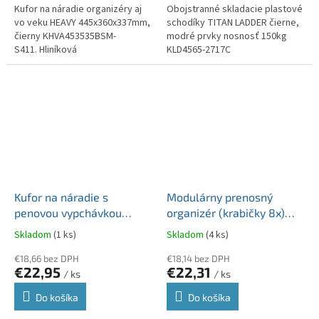
Kufor na náradie organizéry aj
Obojstranné skladacie plastové
vo veku HEAVY 445x360x337mm,
schodíky TITAN LADDER čierne,
čierny KHVA453535BSM-
modré prvky nosnosť 150kg
S411. Hliníková
KLD4565-2717C
rukoväť. Organizér vo veku - 3
priehradky a 4 boxy. Hlboký
držiak...
Kufor na náradie s
Modulárny prenosný
penovou vypchávkou
organizér (krabičky 8x)
HEAVY čierny
MODULAR SOLUTION
Skladom
(1 ks)
Skladom
(4 ks)
585x360x217
517x331x134 mm
KHV603520P-S411
€18,66 bez DPH
KMS553515B-S411
€18,14 bez DPH
€22,95
€22,31
/ ks
/ ks
Do košíka
Do košíka