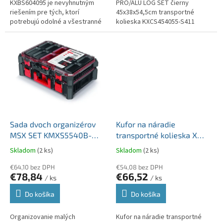
KXBS604095 je nevyhnutným
PRO/ALU LOG SET čierny
riešením pre tých, ktorí
45x38x54,5cm transportné
potrebujú odolné a všestranné
kolieska KXCS454055-S411
úložné priestory na náradie.
Odolné materiály chránia
náradie pred...
Sada dvoch organizérov
Kufor na náradie
MSX SET KMXS5540B-
transportné kolieska X
S411 čierna/červená
BLOCK TECH
Skladom
(2 ks)
Skladom
(2 ks)
54,3x39x20cm
795x380x307mm
€64,10 bez DPH
KXB8040WF-S411
€54,08 bez DPH
€78,84
€66,52
/ ks
/ ks
Do košíka
Do košíka
Organizovanie malých
Kufor na náradie transportné