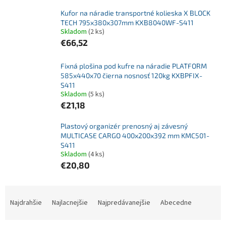
Kufor na náradie transportné kolieska X BLOCK
TECH 795x380x307mm KXB8040WF-S411
Skladom
(2 ks)
€66,52
Fixná plošina pod kufre na náradie PLATFORM
585x440x70 čierna nosnosť 120kg KXBPFIX-
S411
Skladom
(5 ks)
€21,18
Plastový organizér prenosný aj závesný
MULTICASE CARGO 400x200x392 mm KMC501-
S411
Skladom
(4 ks)
€20,80
R
a
Najdrahšie
Najlacnejšie
Najpredávanejšie
Abecedne
d
e