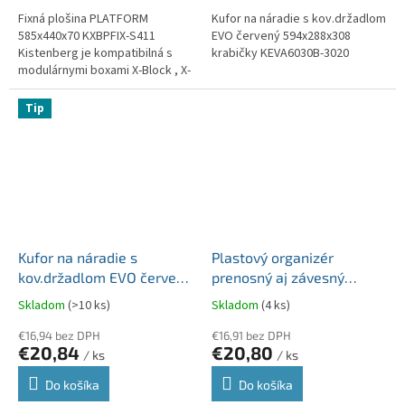
Fixná plošina PLATFORM
Kufor na náradie s kov.držadlom
585x440x70 KXBPFIX-S411
EVO červený 594x288x308
Kistenberg je kompatibilná s
krabičky KEVA6030B-3020
modulárnymi boxami X-Block , X-
Block Solid...
Tip
Kufor na náradie s
Plastový organizér
kov.držadlom EVO červený
prenosný aj závesný
594x288x308 prepážky
MULTICASE CARGO
Skladom
(>10 ks)
Skladom
(4 ks)
KEVA6030S-3020
400x200x392 mm
€16,94 bez DPH
KMC501-S411
€16,91 bez DPH
€20,84
€20,80
/ ks
/ ks
Do košíka
Do košíka