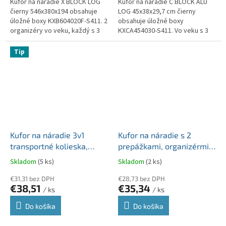
Kufor na náradie X BLOCK LOG
Kufor na náradie C BLOCK ALU
čierny 546x380x194 obsahuje
LOG 45x38x29,7 cm čierny
úložné boxy KXB604020F-S411. 2
obsahuje úložné boxy
organizéry vo veku, každý s 3
KXCA454030-S411. Vo veku s 3
odnímateľnými priehradkami. 2
priehradkami plus 4 boxy. 3
odnímateľné...
odnímateľné priehradky na...
Tip
Kufor na náradie 3v1
Kufor na náradie s 2
transportné kolieska,
prepážkami, organizérmi
zámky kov HEAVY čierny
MODULAR SOLUTION
Skladom
(5 ks)
Skladom
(2 ks)
450x360x640 KHVWM-
530x355x310
S411
€31,31 bez DPH
KMS553530R2-S411
€28,73 bez DPH
€38,51
€35,34
/ ks
/ ks
Do košíka
Do košíka