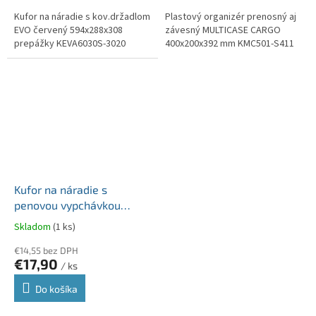
Kufor na náradie s kov.držadlom
Plastový organizér prenosný aj
EVO červený 594x288x308
závesný MULTICASE CARGO
prepážky KEVA6030S-3020
400x200x392 mm KMC501-S411
Kufor na náradie s
penovou vypchávkou
HEAVY čierny
Skladom
(1 ks)
445x360x216
KHV453520P-S411
€14,55 bez DPH
€17,90
/ ks
Do košíka