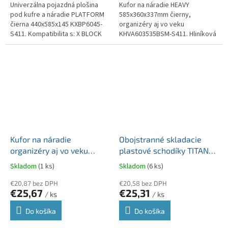
Univerzálna pojazdná plošina
Kufor na náradie HEAVY
pod kufre a náradie PLATFORM
585x360x337mm čierny,
čierna 440x585x145 KXBP6045-
organizéry aj vo veku
S411. Kompatibilita s: X BLOCK
KHVA603535BSM-S411. Hliníková
PRO 30 a 40, X BLOCK LOG 30 a
rukoväť. Organizér vo veku - 4
40, X...
priehradky a 5 boxov. Hlboký
držiak na...
Kufor na náradie
Obojstranné skladacie
organizéry aj vo veku
plastové schodíky TITAN
HEAVY 445x360x337mm,
LADDER čierne, modré
Skladom
(1 ks)
Skladom
(6 ks)
čierny KHVA453535BSM-
prvky nosnosť 150kg
S411
€20,87 bez DPH
KLD4565-2717C
€20,58 bez DPH
€25,67
€25,31
/ ks
/ ks
Do košíka
Do košíka