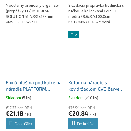
Modulárny prenosný organizér
Skladacia prepravka bednička s
(prepážky 11x) MODULAR
rúčkou a kolieskami CART T
SOLUTION 517x331x134mm
modrá 39,6x37x100,8cm
KMS553515S-S411
KCT4040-2717C - modré
prvky. Nosnosť do 25
kg. Teleskopická hliníková
Tip
rukoväť.
Fixná plošina pod kufre na
Kufor na náradie s
náradie PLATFORM
kov.držadlom EVO červený
585x440x70 čierna
594x288x308 krabičky
Skladom
(5 ks)
Skladom
(>10 ks)
nosnosť 120kg KXBPFIX-
KEVA6030B-3020
S411
€17,22 bez DPH
€16,94 bez DPH
€21,18
€20,84
/ ks
/ ks
Do košíka
Do košíka