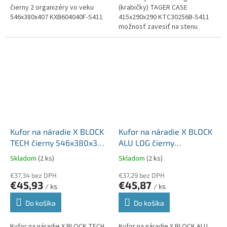
čierny 2 organizéry vo veku
(krabičky) TAGER CASE
546x380x407 KXB604040F-S411
415x290x290 KTC30256B-S411
možnosť zavesiť na stenu
Kufor na náradie X BLOCK
Kufor na náradie X BLOCK
TECH čierny 546x380x307
ALU LOG čierny
2 hliníkové lišty v kryte
54,6x38,0x30,7cm
Skladom
(2 ks)
Skladom
(2 ks)
KXB604030G-S411
organizér vo veku
€37,34 bez DPH
KXBA604030-S411
€37,29 bez DPH
€45,93
€45,87
/ ks
/ ks
Do košíka
Do košíka
Kufor na náradie X BLOCK TECH
Kufor na náradie X BLOCK ALU