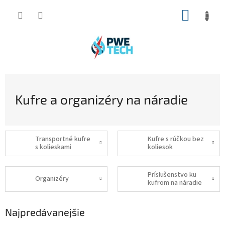
Prejsť
NÁKUP
na
obsah
KOŠÍK
Kufre a organizéry na náradie
Transportné kufre
Kufre s rúčkou bez
s kolieskami
koliesok
Príslušenstvo ku
Organizéry
kufrom na náradie
Najpredávanejšie