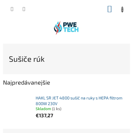
Prejsť
NÁKUP
na
obsah
KOŠÍK
Sušiče rúk
Najpredávanejšie
HAKL SR JET 4800 sušič na ruky s HEPA filtrom
800W 230V
Skladom
(1 ks)
€137,27
R