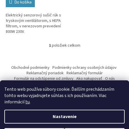
Do košíka
Elektrický senzorový sušič rúk s
tryskovým ventilátorom, s HEPA
filtrom, v nerezovom prevedení
800W 230V.
1
položiek celkom
O
v
l
Z
á
á
Obchodné podmienky
Podmienky ochrany osobných údajov
d
p
Reklamačný poriadok
Reklamačný formulár
a
ä
Formulár na odstúpenie od zmluvy
Ako nakupovať
O nás
c
Kontakty
t
i
Tento web používa súbory cookie. Ďalším prechádzaním
i
e
tohto webu vyjadrujete súhlas s ich používaním. Viac
p
e
informácií
tu
.
r
v
Vytvoril Shoptet
k
Nastavenie
y
v