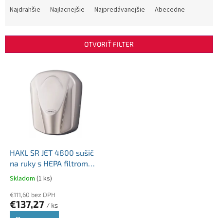
a
Najdrahšie
Najlacnejšie
Najpredávanejšie
Abecedne
d
e
n
OTVORIŤ FILTER
i
e
V
p
ý
r
p
o
i
d
s
u
p
k
r
t
o
o
d
HAKL SR JET 4800 sušič
v
u
na ruky s HEPA filtrom
k
800W 230V
Skladom
(1 ks)
t
o
€111,60 bez DPH
€137,27
v
/ ks