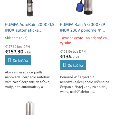
s
u
p
k
r
t
o
o
d
PUMPA AutoRain 2000/1,5
PUMPA Rain 4/2000/2P
v
u
INOX automatické
INOX 230V ponorné 4"
k
čerpadlo do suda alebo
čerpadlo na čerpanie
Skladom
(2 ks)
Tovar na ceste - objednané vo
t
nádrže 0,55kW
dažďovej vody kábel
výrobe
o
€127,89 bez DPH
15m+plavák
€157,30
€108,94 bez DPH
v
/ ks
€134
/ ks
Do košíka
Do košíka
Ako sám názov čerpadla
napovedá, čerpadlo AutoRain
Ponorné 4" čerpadlo z
vám zaistí čerpanie dažďovej
nehrdzavejúcej ocele určené na
vody, a to automaticky a
čerpanie čistej vody zo studní,
pohodlne. Ponorné nerezové
vrtov, nádrží alebo IBC
čerpadlo je umiestnené priamo
kontajnerov a skladovacích
v retenčnej...
nádrží. Čerpadlo je určené na
použitie v...