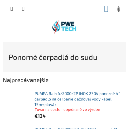
Prejsť
NÁKUP
na
obsah
KOŠÍK
Ponorné čerpadlá do sudu
Najpredávanejšie
PUMPA Rain 4/2000/2P INOX 230V ponorné 4"
čerpadlo na čerpanie dažďovej vody kábel
15m+plavák
Tovar na ceste - objednané vo výrobe
€134