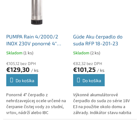
PUMPA Rain 4/2000/2
Güde Aku čerpadlo do
INOX 230V ponorné 4"
suda RFP 18-201-23
čerpadlo na čerpanie
Skladom
(1 ks)
Skladom
(2 ks)
dažďovej vody kábel 15m
€105,12 bez DPH
€82,32 bez DPH
€129,30
€101,25
/ ks
/ ks
Do košíka
Do košíka
Ponorné 4" čerpadlo z
Výkonné akumulátorové
nehrdzavejúcej ocele určené na
čerpadlo do suda zo série 18V
čerpanie čistej vody zo studní,
E3 na použitie okolo domu a
vrtov, nádrží alebo IBC
záhrady. Indikátor stavu nabitia
kontajnerov a skladovacích
akumulátora, vymeniteľný
nádrží. Čerpadlo je určené na
akumulátor, uzatvárací
použitie v...
kohútik,...