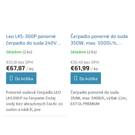
Leo LKS-300P ponorné
Čerpadlo ponorné do suda
čerpadlo do suda 240V
350W, max. 5000l/h,
0,3kW, kábel 10m
výtlak 11m, EXTOL
Skladom
(2 ks)
Skladom
(2 ks)
PREMIUM
€55,18 bez DPH
€50,40 bez DPH
€67,87
€61,99
/ ks
/ ks
Do košíka
Do košíka
Ponorné sudové čerpadlo LEO
Čerpadlo ponorné do suda
LKS300-P na čerpanie čistej
350W, max. 5000l/h, výtlak 11m,
vody bez abrazívnych častíc zo
EXTOL PREMIUM
sudov a nádrží, pre
zavlažovacie systémy na
záhrade, pre zásobovanie
vodou menších objektov.