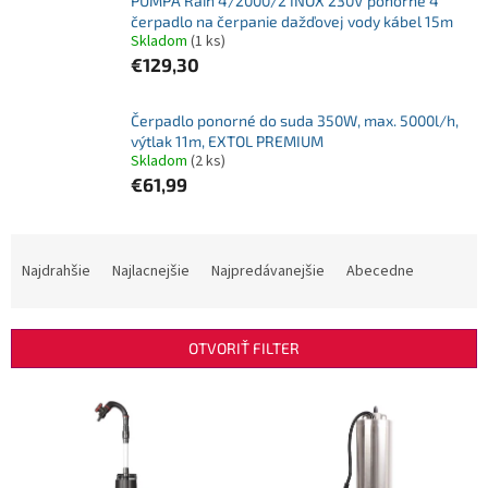
PUMPA Rain 4/2000/2 INOX 230V ponorné 4"
čerpadlo na čerpanie dažďovej vody kábel 15m
Skladom
(1 ks)
€129,30
Čerpadlo ponorné do suda 350W, max. 5000l/h,
výtlak 11m, EXTOL PREMIUM
Skladom
(2 ks)
€61,99
R
a
Najdrahšie
Najlacnejšie
Najpredávanejšie
Abecedne
d
e
n
OTVORIŤ FILTER
i
e
V
p
ý
r
p
o
i
d