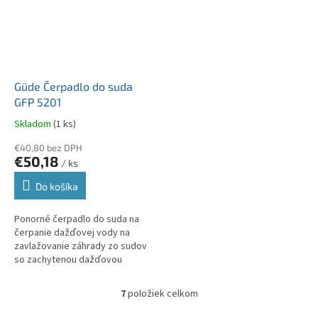
Güde Čerpadlo do suda
GFP 5201
Skladom
(1 ks)
€40,80 bez DPH
€50,18
/ ks
Do košíka
Ponorné čerpadlo do suda na
čerpanie dažďovej vody na
zavlažovanie záhrady zo sudov
so zachytenou dažďovou
vodou. Čerpadlo sa jednoducho
zavesí na príslušný držiak v
7
položiek celkom
O
sude s...
v