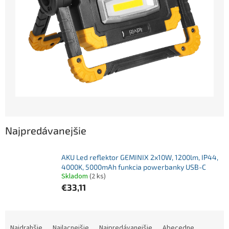
Najpredávanejšie
AKU Led reflektor GEMINIX 2x10W, 1200lm, IP44,
4000K, 5000mAh funkcia powerbanky USB-C
Skladom
(2 ks)
€33,11
R
a
Najdrahšie
Najlacnejšie
Najpredávanejšie
Abecedne