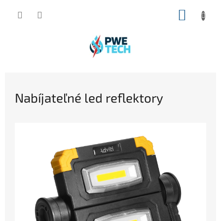
Prejsť
NÁKUP
na
obsah
KOŠÍK
Nabíjateľné led reflektory