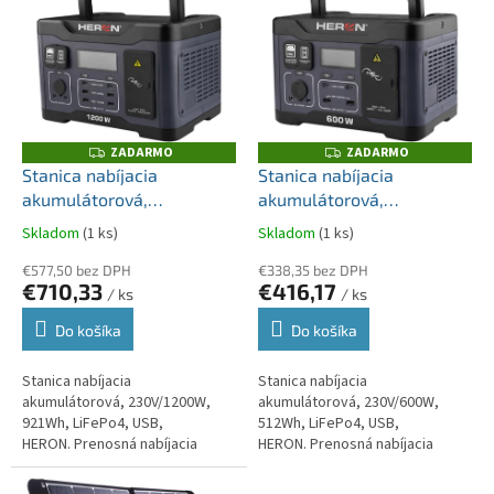
ý
r
p
o
i
d
s
u
p
k
r
t
o
ZADARMO
ZADARMO
Z
Z
o
A
A
d
Stanica nabíjacia
Stanica nabíjacia
D
D
v
u
akumulátorová,
akumulátorová,
A
A
R
R
k
230V/1200W, 921Wh,
230V/600W, 512Wh,
M
M
Skladom
(1 ks)
Skladom
(1 ks)
t
O
O
LiFePo4, USB, HERON
LiFePo4, USB, HERON
o
€577,50 bez DPH
€338,35 bez DPH
€710,33
€416,17
v
/ ks
/ ks
Do košíka
Do košíka
Stanica nabíjacia
Stanica nabíjacia
akumulátorová, 230V/1200W,
akumulátorová, 230V/600W,
921Wh, LiFePo4, USB,
512Wh, LiFePo4, USB,
HERON. Prenosná nabíjacia
HERON. Prenosná nabíjacia
stanica HERON je spoľahlivým
stanica HERON je spoľahlivým
zdrojom energie pre
zdrojom energie pre