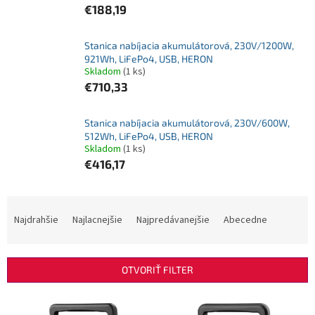
€188,19
Stanica nabíjacia akumulátorová, 230V/1200W,
921Wh, LiFePo4, USB, HERON
Skladom
(1 ks)
€710,33
Stanica nabíjacia akumulátorová, 230V/600W,
512Wh, LiFePo4, USB, HERON
Skladom
(1 ks)
€416,17
R
a
Najdrahšie
Najlacnejšie
Najpredávanejšie
Abecedne
d
e
n
OTVORIŤ FILTER
i
e
V
p