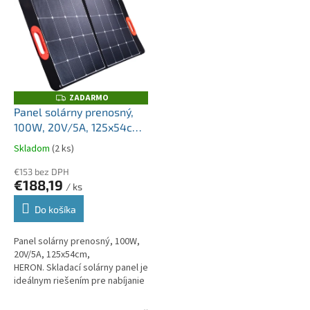
domácnosť, outdoorové
domácnosť, outdoorové
aktivity,...
aktivity,...
ZADARMO
Z
A
Panel solárny prenosný,
D
100W, 20V/5A, 125x54cm,
A
R
HERON
M
Skladom
(2 ks)
O
€153 bez DPH
€188,19
/ ks
Do košíka
Panel solárny prenosný, 100W,
20V/5A, 125x54cm,
HERON. Skladací solárny panel je
ideálnym riešením pre nabíjanie
nabíjacích staníc a mobilných
zariadení v oblastiach bez...