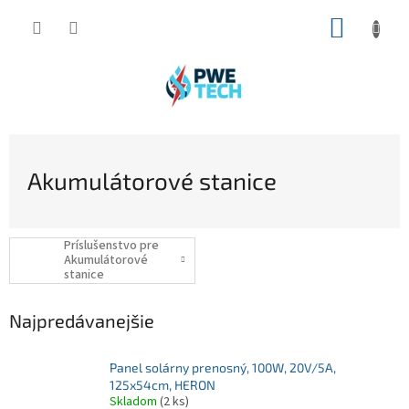
Prejsť
NÁKUP
na
obsah
KOŠÍK
Akumulátorové stanice
Príslušenstvo pre
Akumulátorové
stanice
Najpredávanejšie
Panel solárny prenosný, 100W, 20V/5A,
125x54cm, HERON
Skladom
(2 ks)