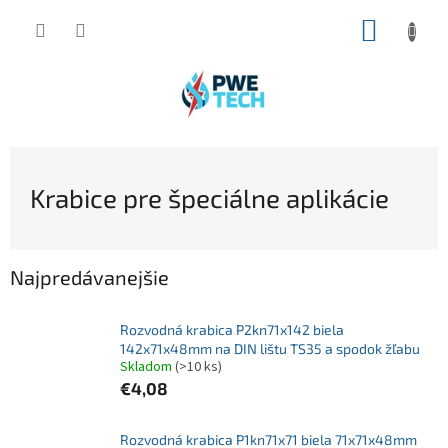
Prejsť
NÁKUP
na
obsah
KOŠÍK
Krabice pre špeciálne aplikácie
Najpredávanejšie
Rozvodná krabica P2kn71x142 biela
142x71x48mm na DIN lištu TS35 a spodok žľabu
Skladom
(>10 ks)
€4,08
Rozvodná krabica P1kn71x71 biela 71x71x48mm