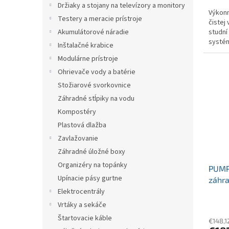
Držiaky a stojany na televízory a monitory
Výkonn
Testery a meracie prístroje
čistej
Akumulátorové náradie
studní
systém
Inštalačné krabice
nádrže.
Modulárne prístroje
Ohrievače vody a batérie
Stožiarové svorkovnice
Záhradné stĺpiky na vodu
Kompostéry
Plastová dlažba
Zavlažovanie
Záhradné úložné boxy
Organizéry na topánky
PUMP
Upínacie pásy gurtne
záhr
čerpa
Elektrocentrály
Vrtáky a sekáče
Štartovacie káble
€148,1