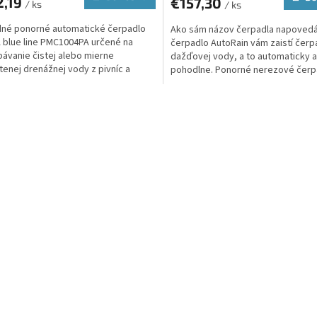
2,19
€157,30
/ ks
/ ks
né ponorné automatické čerpadlo
Ako sám názov čerpadla napovedá
blue line PMC1004PA určené na
čerpadlo AutoRain vám zaistí čerp
ávanie čistej alebo mierne
dažďovej vody, a to automaticky a
tenej drenážnej vody z pivníc a
pohodlne. Ponorné nerezové čerp
, pre zavlažovanie alebo...
umiestnené priamo v retenčnej...
O
v
l
á
d
a
c
i
e
p
r
v
k
y
v
ý