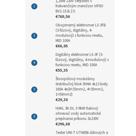
1,1kW 230V čerpadlo s
frakvenčným meničom VIFIDI
BV1-15.B.2.5
€760,56
Obojsmerný elektromer LS-3FB
(3-fázový, digitálny, 4-
modulový) s funkciou resetu,
MID 100A
€66,05
Digitálny elektromer LS-3F (3-
fázový, digitálny, 4-modulový) s
funkciou resetu, MID 100A
€55,35
Štvorpólový modulárny
distribučný blok ShNK 4x13 biely
160A 4x(8×25mm2, 4×35mm2,
1×50mm2)
€29,30
HAKL 3K-DL 3-9kW tlakový
ohrievač vody automatické
prepínanie príkonu 3x230V
€296,68
Tester UNI-T UT685B dátových a