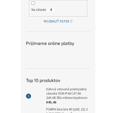
Na sklade
8
ROZBALIŤ FILTER
Prijímame online platby
Top 10 produktov
Dátová vstavaná priemyselná
zásuvka 9339 IP44 CAT-6A
2xRJ45 žltá vrátane keystonov
€45,46
PUMPA blue line 90 QJDE 221.3