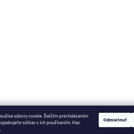
oužíva súbory cookie. Ďalším prechádzaním
ch údajov
Reklamačný poriadok
Reklamačný formulár
Formulár na odst
Odmietnuť
yjadrujete súhlas s ich používaním. Viac
u
.