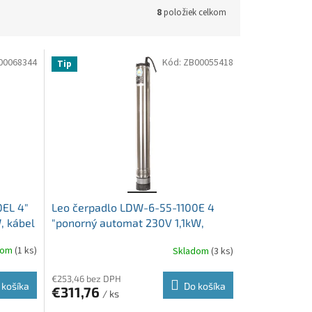
8
položiek celkom
00068344
Kód:
ZB00055418
Tip
0EL 4"
Leo čerpadlo LDW-6-55-1100E 4
, kábel
"ponorný automat 230V 1,1kW,
kábel 22m spodné sanie
dom
(1 ks)
Skladom
(3 ks)
€253,46 bez DPH
 košíka
Do košíka
€311,76
/ ks