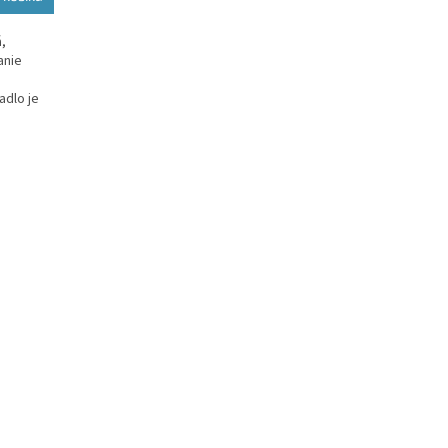
,
anie
adlo je