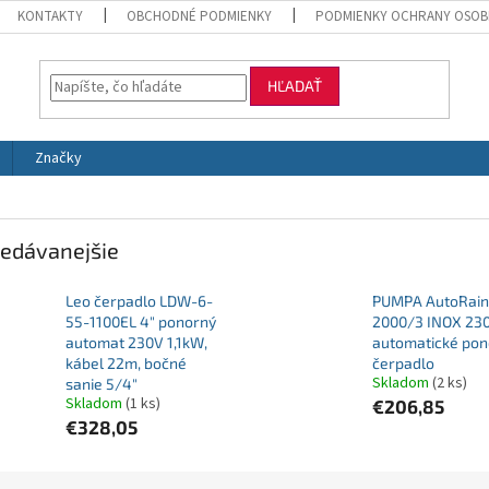
KONTAKTY
OBCHODNÉ PODMIENKY
PODMIENKY OCHRANY OSOB
HĽADAŤ
Značky
edávanejšie
Leo čerpadlo LDW-6-
PUMPA AutoRain
55-1100EL 4" ponorný
2000/3 INOX 23
automat 230V 1,1kW,
automatické po
kábel 22m, bočné
čerpadlo
Skladom
(2 ks)
sanie 5/4"
Skladom
(1 ks)
€206,85
€328,05