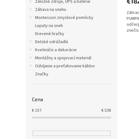
€18
Záložné zdroje, UPS a batérie
Zábava na snehu
Záhrad
Montessori zmyslové pomôcky
PUMPA 
odčerp
Lopaty na sneh
znečis
Drevené hračky
nádrží
Detské odrážadlá
Kvetináče a dekorácie
Montážny a spojovací materiál
Odvíjanie a preťahovanie káblov
Značky
Cena
€
157
€
538