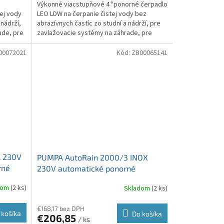
Výkonné viacstupňové 4 "ponorné čerpadlo
ej vody
LEO LDW na čerpanie čistej vody bez
 nádrží,
abrazívnych častíc zo studní a nádrží, pre
ade, pre
zavlažovacie systémy na záhrade, pre
zásobovanie vodou...
00072021
Kód:
ZB00065141
A 230V
PUMPA AutoRain 2000/3 INOX
rné
230V automatické ponorné
čerpadlo
dom
(2 ks)
Skladom
(2 ks)
€168,17 bez DPH
 košíka
Do košíka
€206,85
/ ks