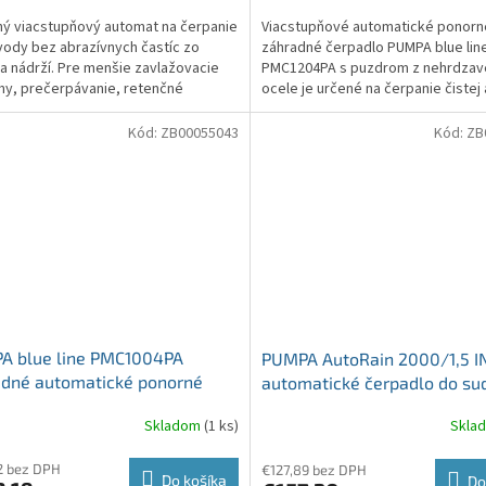
ý viacstupňový automat na čerpanie
Viacstupňové automatické ponorn
 vody bez abrazívnych častíc zo
záhradné čerpadlo PUMPA blue lin
 a nádrží. Pre menšie zavlažovacie
PMC1204PA s puzdrom z nehrdzav
y, prečerpávanie, retenčné
ocele je určené na čerpanie čistej
 V...
mierne znečistenej vody v...
Kód:
ZB00055043
Kód:
ZB
A blue line PMC1004PA
PUMPA AutoRain 2000/1,5 
adné automatické ponorné
automatické čerpadlo do su
dlo
alebo nádrže 0,55kW
Skladom
(1 ks)
Skla
2 bez DPH
€127,89 bez DPH
Do košíka
Do