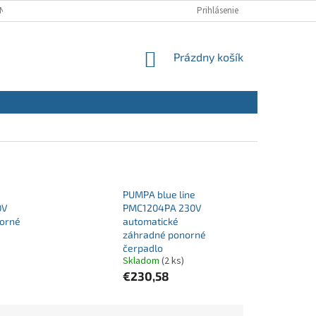
NÝCH ÚDAJOV
REKLAMAČNÝ PORIADOK
Prihlásenie
REKLAMAČNÝ FORMULÁR
NÁKUPNÝ
Prázdny košík
KOŠÍK
PUMPA blue line
0V
PMC1204PA 230V
norné
automatické
záhradné ponorné
čerpadlo
Skladom
(2 ks)
€230,58