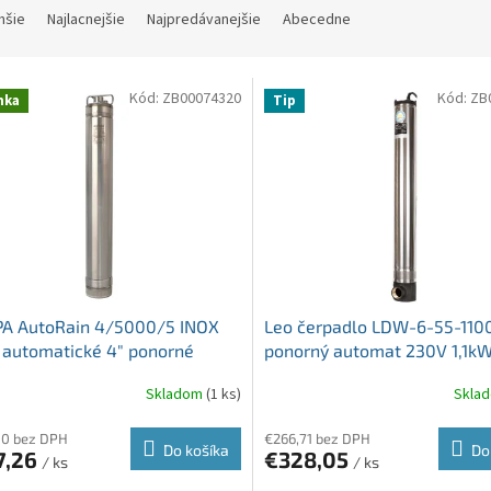
hšie
Najlacnejšie
Najpredávanejšie
Abecedne
Kód:
ZB00074320
Kód:
ZB
nka
Tip
A AutoRain 4/5000/5 INOX
Leo čerpadlo LDW-6-55-110
 automatické 4" ponorné
ponorný automat 230V 1,1kW
adlo ZB00074320
22m, bočné sanie 5/4"
Skladom
(1 ks)
Skla
80 bez DPH
€266,71 bez DPH
Do košíka
Do
7,26
€328,05
/ ks
/ ks