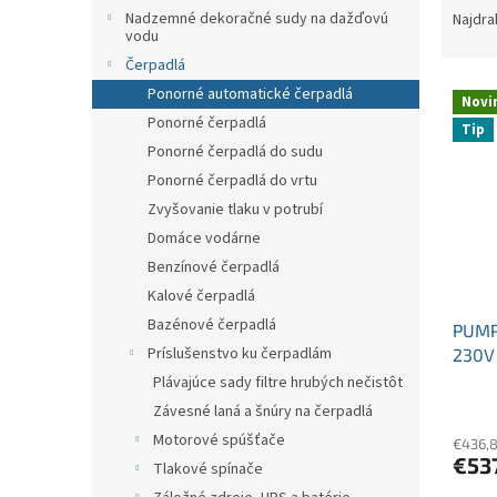
p
a
Nadzemné dekoračné sudy na dažďovú
Najdra
a
vodu
d
n
e
Čerpadlá
e
V
n
Ponorné automatické čerpadlá
l
Novi
ý
i
Ponorné čerpadlá
Tip
p
e
Ponorné čerpadlá do sudu
i
p
Ponorné čerpadlá do vrtu
s
r
Zvyšovanie tlaku v potrubí
p
o
r
d
Domáce vodárne
o
u
Benzínové čerpadlá
d
k
Kalové čerpadlá
u
t
Bazénové čerpadlá
PUMP
k
o
Príslušenstvo ku čerpadlám
230V
t
v
čerp
o
Plávajúce sady filtre hrubých nečistôt
v
Závesné laná a šnúry na čerpadlá
Motorové spúšťače
€436,
€53
Tlakové spínače