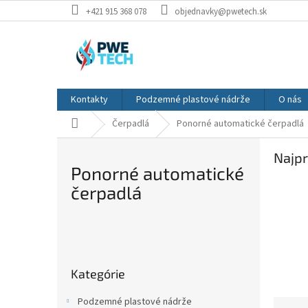
Prejsť
+421 915 368 078
objednavky@pwetech.sk
na
obsah
Kontakty
Podzemné plastové nádrže
O nás
Domov
Čerpadlá
Ponorné automatické čerpadlá
Najpr
Ponorné automatické
čerpadlá
B
o
Preskočiť
č
Kategórie
kategórie
n
ý
Podzemné plastové nádrže
R