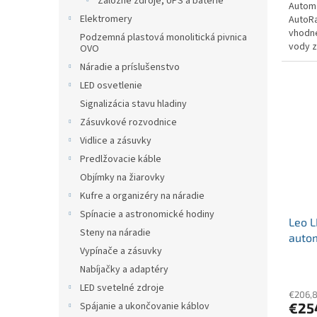
Záložné zdroje, UPS a batérie
Autom
Elektromery
AutoRa
vhodné
Podzemná plastová monolitická pivnica
vody z
OVO
domácn
Náradie a príslušenstvo
LED osvetlenie
Signalizácia stavu hladiny
Zásuvkové rozvodnice
Vidlice a zásuvky
Predlžovacie káble
Objímky na žiarovky
Kufre a organizéry na náradie
Spínacie a astronomické hodiny
Leo L
Steny na náradie
autom
Vypínače a zásuvky
230V 
Nabíjačky a adaptéry
LED svetelné zdroje
€206,
Spájanie a ukončovanie káblov
€25