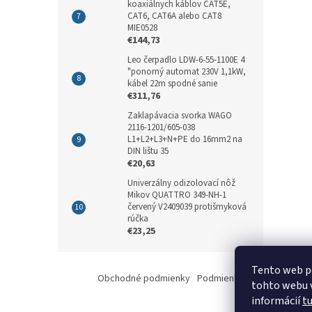
koaxiálnych káblov CAT5E,
CAT6, CAT6A alebo CAT8
MIE0528
€144,73
Leo čerpadlo LDW-6-55-1100E 4
"ponorný automat 230V 1,1kW,
kábel 22m spodné sanie
€311,76
Zaklapávacia svorka WAGO
2116-1201/605-038
L1+L2+L3+N+PE do 16mm2 na
DIN lištu 35
€20,63
Univerzálny odizolovací nôž
Mikov QUATTRO 349-NH-1
červený V2409039 protišmyková
rúčka
€23,25
Z
Tento web p
á
Obchodné podmienky
Podmienky ochrany osobný
tohto webu v
p
informácií
t
ä