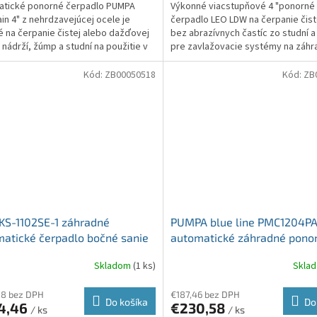
atické ponorné čerpadlo PUMPA
Výkonné viacstupňové 4 "ponorné
in 4" z nehrdzavejúcej ocele je
čerpadlo LEO LDW na čerpanie čist
 na čerpanie čistej alebo dažďovej
bez abrazívnych častíc zo studní a
 nádrží, žúmp a studní na použitie v
pre zavlažovacie systémy na záhr
ostiach a...
zásobovanie vodou...
Kód:
ZB00050518
Kód:
ZB
KS-1102SE-1 záhradné
PUMPA blue line PMC1204P
atické čerpadlo bočné sanie
automatické záhradné pono
1,1 kW, kábel 15m
čerpadlo
Skladom
(1 ks)
Skla
88 bez DPH
€187,46 bez DPH
Do košíka
Do
4,46
€230,58
/ ks
/ ks