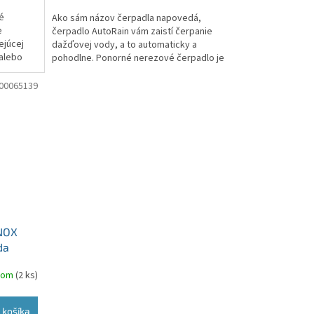
é
Ako sám názov čerpadla napovedá,
e
čerpadlo AutoRain vám zaistí čerpanie
ejúcej
dažďovej vody, a to automaticky a
 alebo
pohodlne. Ponorné nerezové čerpadlo je
umiestnené priamo v retenčnej...
00065139
INOX
da
dom
(2 ks)
 košíka