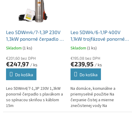
Leo 5DWm4/7-1,3P 230V
Leo 5DW4/6-1,1P 400V
1,3kW ponorné čerpadlo s
1,1kW trojfázové ponorné
plavákom a so spínacou
čerpadlo s káblom 20m
Skladom
(1 ks)
Skladom
(1 ks)
skriňou s káblom 15m
€201,60 bez DPH
€195,08 bez DPH
€247,97
€239,95
/ ks
/ ks
Do košíka
Do košíka
Leo 5DWm4/7-1,3P 230V 1,3kW
Na domáce, komunálne a
ponorné čerpadlo s plavákom a
priemyselné použitie Na
so spínacou skriňou s káblom
čerpanie čistej a mierne
15m
znečistenej vody Na
zavlažovanie a zber dažďovej
vody Na čerpanie vody zo
studní, vrtov, nádrží alebo...