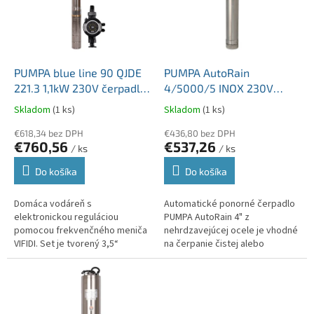
d
s
u
p
k
r
t
o
o
d
PUMPA blue line 90 QJDE
PUMPA AutoRain
v
u
221.3 1,1kW 230V čerpadlo
4/5000/5 INOX 230V
k
s frakvenčným meničom
automatické 4" ponorné
Skladom
(1 ks)
Skladom
(1 ks)
t
VIFIDI BV1-15.B.2.5
čerpadlo ZB00074320
o
€618,34 bez DPH
€436,80 bez DPH
€760,56
€537,26
v
/ ks
/ ks
Do košíka
Do košíka
Domáca vodáreň s
Automatické ponorné čerpadlo
elektronickou reguláciou
PUMPA AutoRain 4" z
pomocou frekvenčného meniča
nehrdzavejúcej ocele je vhodné
VIFIDI. Set je tvorený 3,5“
na čerpanie čistej alebo
ponorným čerpadlom 90QJD s
dažďovej vody z nádrží, žúmp a
káblom a frekvenčným meničom
studní na použitie v
VIFIDI. Frekvenčný...
domácnostiach a...