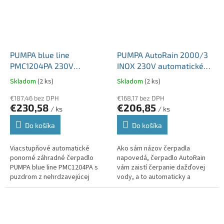
PUMPA blue line
PUMPA AutoRain 2000/3
PMC1204PA 230V
INOX 230V automatické
automatické záhradné
ponorné čerpadlo
Skladom
(2 ks)
Skladom
(2 ks)
ponorné čerpadlo
€187,46 bez DPH
€168,17 bez DPH
€230,58
€206,85
/ ks
/ ks
Do košíka
Do košíka
Viacstupňové automatické
Ako sám názov čerpadla
ponorné záhradné čerpadlo
napovedá, čerpadlo AutoRain
PUMPA blue line PMC1204PA s
vám zaistí čerpanie dažďovej
puzdrom z nehrdzavejúcej
vody, a to automaticky a
ocele je určené na čerpanie
pohodlne. Ponorné nerezové
čistej alebo mierne znečistenej
čerpadlo je umiestnené priamo
vody v...
v retenčnej...