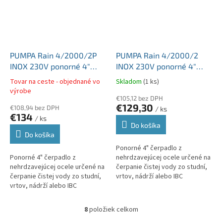
PUMPA Rain 4/2000/2P
PUMPA Rain 4/2000/2
INOX 230V ponorné 4"
INOX 230V ponorné 4"
čerpadlo na čerpanie
čerpadlo na čerpanie
Tovar na ceste - objednané vo
Skladom
(1 ks)
dažďovej vody kábel
dažďovej vody kábel 15m
výrobe
15m+plavák
€105,12 bez DPH
€129,30
€108,94 bez DPH
/ ks
€134
/ ks
Do košíka
Do košíka
Ponorné 4" čerpadlo z
Ponorné 4" čerpadlo z
nehrdzavejúcej ocele určené na
nehrdzavejúcej ocele určené na
čerpanie čistej vody zo studní,
čerpanie čistej vody zo studní,
vrtov, nádrží alebo IBC
vrtov, nádrží alebo IBC
kontajnerov a skladovacích
kontajnerov a skladovacích
nádrží. Čerpadlo je určené na
nádrží. Čerpadlo je určené na
použitie v...
8
položiek celkom
O
použitie v...