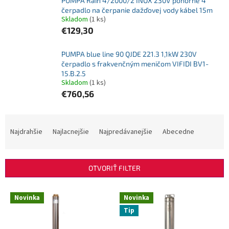
PUMPA Rain 4/2000/2 INOX 230V ponorné 4"
čerpadlo na čerpanie dažďovej vody kábel 15m
Skladom
(1 ks)
€129,30
PUMPA blue line 90 QJDE 221.3 1,1kW 230V
čerpadlo s frakvenčným meničom VIFIDI BV1-
15.B.2.5
Skladom
(1 ks)
€760,56
R
a
Najdrahšie
Najlacnejšie
Najpredávanejšie
Abecedne
d
e
n
OTVORIŤ FILTER
i
e
V
p
Novinka
Novinka
ý
r
Tip
p
o
i