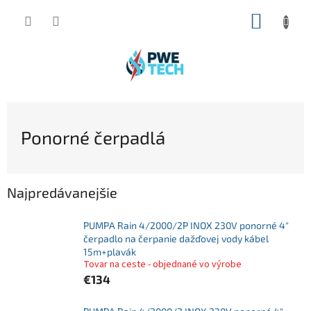
Prejsť
NÁKUP
na
obsah
KOŠÍK
Ponorné čerpadlá
Najpredávanejšie
PUMPA Rain 4/2000/2P INOX 230V ponorné 4"
čerpadlo na čerpanie dažďovej vody kábel
15m+plavák
Tovar na ceste - objednané vo výrobe
€134