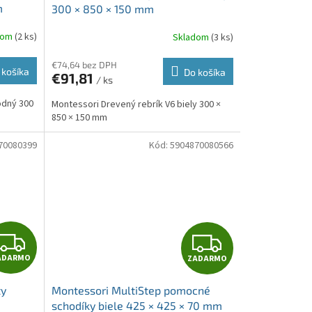
D
D
m
300 × 850 × 150 mm
A
A
dom
(2 ks)
Skladom
(3 ks)
R
R
€74,64 bez DPH
 košíka
Do košíka
€91,81
/ ks
M
M
odný 300
Montessori Drevený rebrík V6 biely 300 ×
O
O
850 × 150 mm
70080399
Kód:
5904870080566
Z
Z
ADARMO
ZADARMO
A
A
ty
Montessori MultiStep pomocné
D
D
schodíky biele 425 × 425 × 70 mm