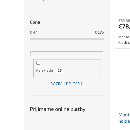
€63,86
Cena
€78
€
47
€
135
Montes
Kladin
Na sklade
13
ROZBALIŤ FILTER
Prijímame online platby
Monte
hojda
mm