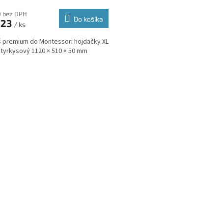
R
0 bez DPH
Do košíka
,23
/ ks
M
 premium do Montessori hojdačky XL
O
tyrkysový 1120 × 510 × 50 mm
O
v
l
á
d
a
c
i
e
p
r
v
k
y
v
ý