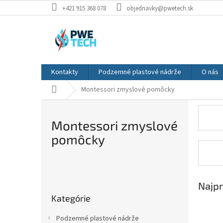
Prejsť
+421 915 368 078
objednavky@pwetech.sk
na
obsah
Kontakty
Podzemné plastové nádrže
O nás
Domov
Montessori zmyslové pomôcky
Montessori zmyslové
pomôcky
B
o
Najpr
Preskočiť
č
Kategórie
kategórie
n
ý
Podzemné plastové nádrže