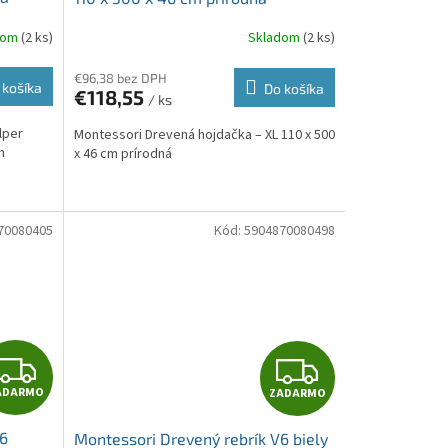
A
A
dom
(2 ks)
Skladom
(2 ks)
R
R
€96,38 bez DPH
 košíka
Do košíka
€118,55
/ ks
M
M
lper
Montessori Drevená hojdačka – XL 110 x 500
O
O
m
x 46 cm prírodná
70080405
Kód:
5904870080498
Z
Z
ADARMO
ZADARMO
A
A
V6
Montessori Drevený rebrík V6 biely