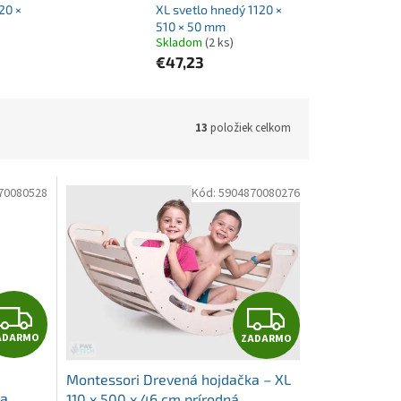
20 ×
XL svetlo hnedý 1120 ×
510 × 50 mm
Skladom
(2 ks)
€47,23
13
položiek celkom
70080528
Kód:
5904870080276
Z
Z
ADARMO
ZADARMO
A
A
Montessori Drevená hojdačka – XL
D
D
la
110 x 500 x 46 cm prírodná