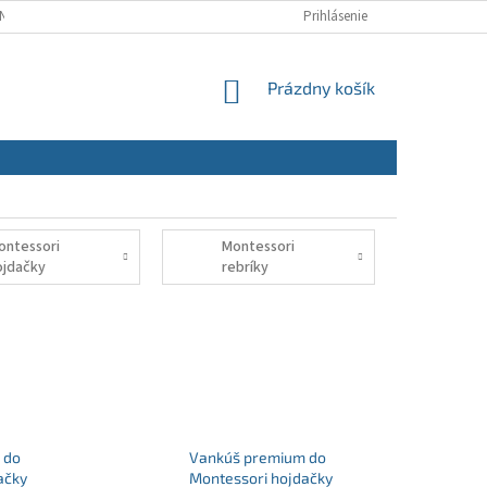
NÝCH ÚDAJOV
REKLAMAČNÝ PORIADOK
Prihlásenie
REKLAMAČNÝ FORMULÁR
NÁKUPNÝ
Prázdny košík
KOŠÍK
ontessori
Montessori
ojdačky
rebríky
 do
Vankúš premium do
ačky
Montessori hojdačky