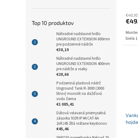
€40,10
€49
Top 10 produktov
Montes
Náhradné nadstavné hrdlo
biela 
UNGROUND EXTENSION 600mm
pre podzemné nádrže
€38,19
Náhradné nadstavné hrdlo
UNGROUND EXTENSION 400mm
pre nádrže a vsaky
€28,66
Podzemná plastová nádrž
Unground Tank R-3000 (3000
litrov) monolit na dažďovú
vodu čierna
€1 085,41
Dátová vstavaná priemyselná
Vank
zásuvka 9339 IP44 CAT-6A
hojda
2xRJ45 žltá vrátane keystonov
510 
€45,46
SKROSS powerbanka Reload 20