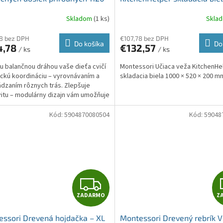
0 × 170 mm
A
Skladom
(1 ks)
Skla
R
8 bez DPH
€107,78 bez DPH
Do košíka
Do
4,78
€132,57
/ ks
/ ks
M
u balančnou dráhou vaše dieťa cvičí
Montessori Učiaca veža KitchenHe
O
ckú koordináciu – vyrovnávaním a
skladacia biela 1000 × 520 × 200 m
dzaním rôznych trás. Zlepšuje
vitu – modulárny dizajn vám umožňuje
ť...
Kód:
5904870080504
Kód:
59048
Z
ZADARMO
Z
A
ssori Drevená hojdačka – XL
Montessori Drevený rebrík 