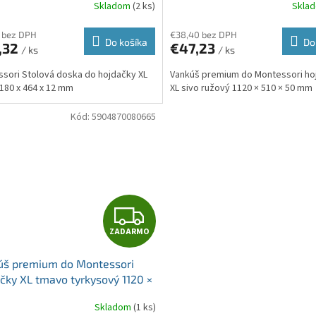
A
Skladom
(2 ks)
Skla
R
 bez DPH
€38,40 bez DPH
Do košíka
Do
,32
€47,23
/ ks
/ ks
M
sori Stolová doska do hojdačky XL
Vankúš premium do Montessori ho
O
1180 x 464 x 12 mm
XL sivo ružový 1120 × 510 × 50 mm
Kód:
5904870080665
Z
ZADARMO
A
úš premium do Montessori
D
čky XL tmavo tyrkysový 1120 ×
× 50 mm
A
Skladom
(1 ks)