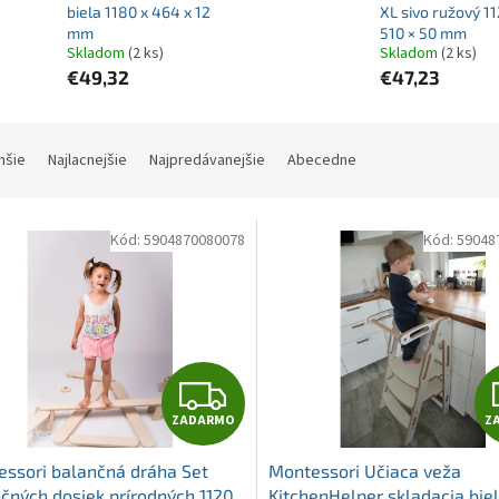
biela 1180 x 464 x 12
XL sivo ružový 11
mm
510 × 50 mm
Skladom
(2 ks)
Skladom
(2 ks)
€49,32
€47,23
hšie
Najlacnejšie
Najpredávanejšie
Abecedne
Kód:
5904870080078
Kód:
59048
Z
ZADARMO
Z
A
ssori balančná dráha Set
Montessori Učiaca veža
D
čných dosiek prírodných 1120
KitchenHelper skladacia bie