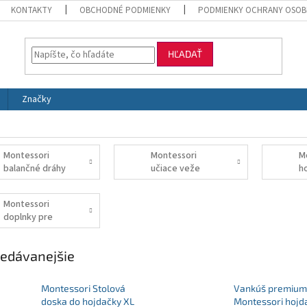
KONTAKTY
OBCHODNÉ PODMIENKY
PODMIENKY OCHRANY OSOB
HĽADAŤ
Značky
Montessori
Montessori
M
balančné dráhy
učiace veže
h
Montessori
doplnky pre
hojdačky a
rebríky
edávanejšie
Montessori Stolová
Vankúš premium
doska do hojdačky XL
Montessori hojd