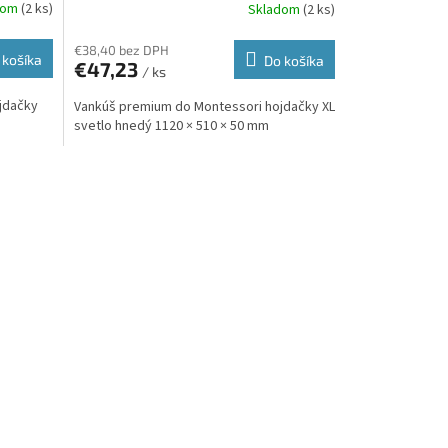
A
A
dom
(2 ks)
Skladom
(2 ks)
R
R
€38,40 bez DPH
 košíka
Do košíka
€47,23
/ ks
M
M
jdačky
Vankúš premium do Montessori hojdačky XL
O
O
svetlo hnedý 1120 × 510 × 50 mm