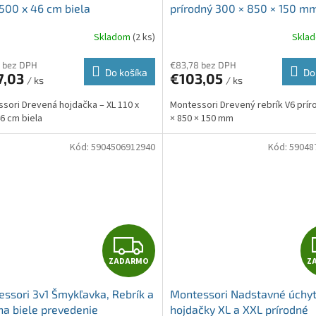
D
 500 x 46 cm biela
prírodný 300 × 850 × 150 m
A
Skladom
(2 ks)
Skla
R
 bez DPH
€83,78 bez DPH
Do košíka
Do
7,03
€103,05
/ ks
/ ks
M
sori Drevená hojdačka – XL 110 x
Montessori Drevený rebrík V6 prír
O
46 cm biela
× 850 × 150 mm
Kód:
5904506912940
Kód:
59048
Z
ZADARMO
Z
A
ssori 3v1 Šmykľavka, Rebrík a
Montessori Nadstavné úchy
D
na biele prevedenie
hojdačky XL a XXL prírodné