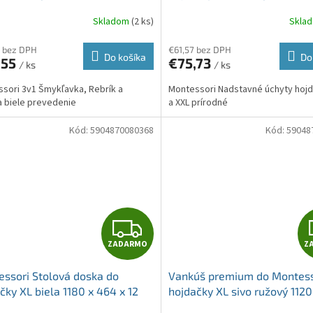
A
Skladom
(2 ks)
Skla
R
 bez DPH
€61,57 bez DPH
Do košíka
Do
,55
€75,73
/ ks
/ ks
M
sori 3v1 Šmykľavka, Rebrík a
Montessori Nadstavné úchyty hojd
O
a biele prevedenie
a XXL prírodné
Kód:
5904870080368
Kód:
59048
Z
ZADARMO
Z
A
ssori Stolová doska do
Vankúš premium do Montess
D
čky XL biela 1180 x 464 x 12
hojdačky XL sivo ružový 1120
50 mm