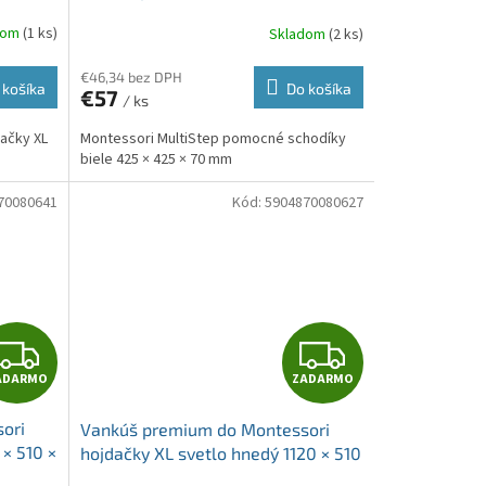
A
A
dom
(1 ks)
Skladom
(2 ks)
R
R
€46,34 bez DPH
 košíka
Do košíka
€57
/ ks
M
M
ačky XL
Montessori MultiStep pomocné schodíky
O
O
biele 425 × 425 × 70 mm
70080641
Kód:
5904870080627
Z
Z
ADARMO
ZADARMO
A
A
ori
Vankúš premium do Montessori
D
D
 × 510 ×
hojdačky XL svetlo hnedý 1120 × 510
× 50 mm