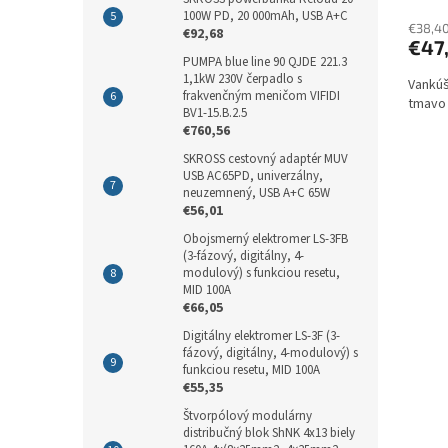
100W PD, 20 000mAh, USB A+C
€38,4
€92,68
€47
PUMPA blue line 90 QJDE 221.3
1,1kW 230V čerpadlo s
Vankúš
frakvenčným meničom VIFIDI
tmavo 
BV1-15.B.2.5
€760,56
SKROSS cestovný adaptér MUV
USB AC65PD, univerzálny,
neuzemnený, USB A+C 65W
€56,01
Obojsmerný elektromer LS-3FB
(3-fázový, digitálny, 4-
modulový) s funkciou resetu,
MID 100A
€66,05
Digitálny elektromer LS-3F (3-
fázový, digitálny, 4-modulový) s
funkciou resetu, MID 100A
€55,35
Štvorpólový modulárny
distribučný blok ShNK 4x13 biely