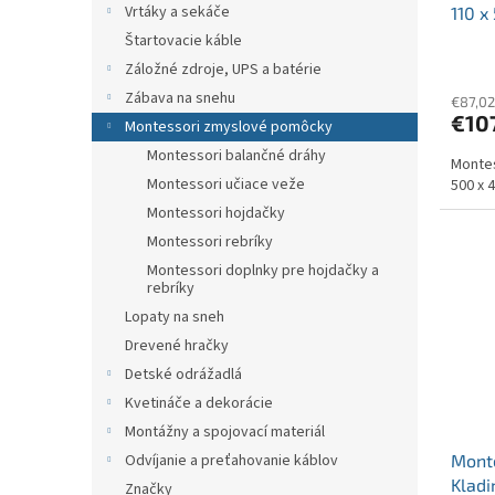
Vrtáky a sekáče
110 x
Štartovacie káble
Záložné zdroje, UPS a batérie
Zábava na snehu
€87,02
€10
Montessori zmyslové pomôcky
Montessori balančné dráhy
Montes
Montessori učiace veže
500 x 
Montessori hojdačky
Montessori rebríky
Montessori doplnky pre hojdačky a
rebríky
Lopaty na sneh
Drevené hračky
Detské odrážadlá
Kvetináče a dekorácie
Montážny a spojovací materiál
Monte
Odvíjanie a preťahovanie káblov
Kladi
Značky