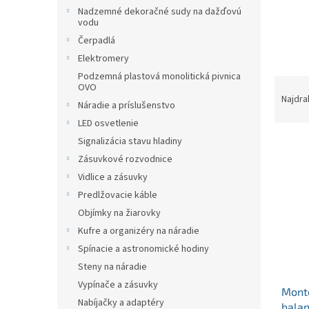
p
Nadzemné dekoračné sudy na dažďovú
a
vodu
n
Čerpadlá
e
Elektromery
l
Podzemná plastová monolitická pivnica
R
OVO
a
Najdra
Náradie a príslušenstvo
d
LED osvetlenie
e
V
Signalizácia stavu hladiny
n
ý
i
Zásuvkové rozvodnice
p
e
Vidlice a zásuvky
i
p
Predlžovacie káble
s
r
Objímky na žiarovky
p
o
Kufre a organizéry na náradie
r
d
o
u
Spínacie a astronomické hodiny
d
k
Steny na náradie
u
t
Vypínače a zásuvky
Monte
k
o
Nabíjačky a adaptéry
balan