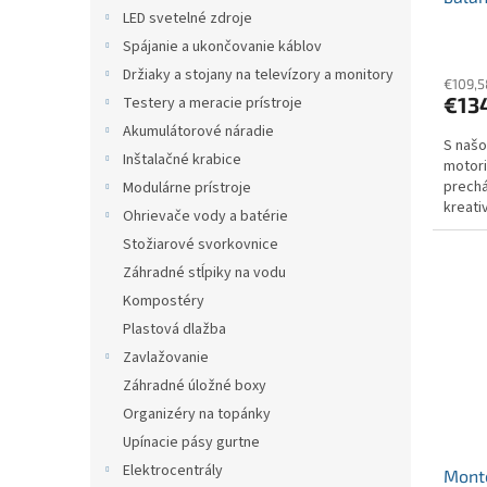
t
v
LED svetelné zdroje
× 24
o
v
Spájanie a ukončovanie káblov
Držiaky a stojany na televízory a monitory
€109,5
€13
Testery a meracie prístroje
Akumulátorové náradie
S našo
Inštalačné krabice
motori
prechá
Modulárne prístroje
kreati
Ohrievače vody a batérie
vytvára
Stožiarové svorkovnice
Záhradné stĺpiky na vodu
Kompostéry
Plastová dlažba
Zavlažovanie
Záhradné úložné boxy
Organizéry na topánky
Upínacie pásy gurtne
Elektrocentrály
Monte