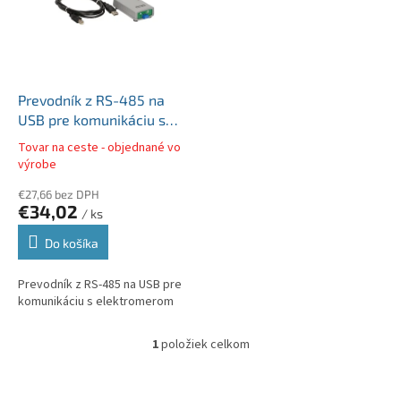
i
p
s
r
p
o
r
d
o
u
d
k
Prevodník z RS-485 na
u
t
USB pre komunikáciu s
k
o
elektromerom
Tovar na ceste - objednané vo
t
v
výrobe
o
€27,66 bez DPH
v
€34,02
/ ks
Do košíka
Prevodník z RS-485 na USB pre
komunikáciu s elektromerom
1
položiek celkom
O
v
l
Z