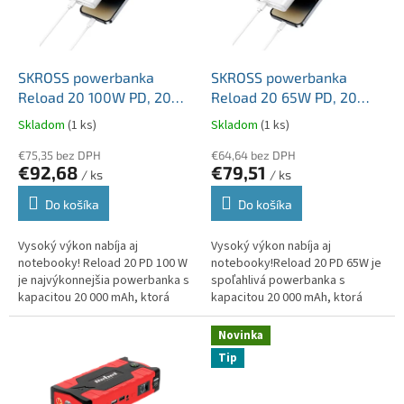
u
p
k
r
t
o
o
d
SKROSS powerbanka
SKROSS powerbanka
v
u
Reload 20 100W PD, 20
Reload 20 65W PD, 20
k
000mAh, USB A+C
000mAh, USB A+C
Skladom
(1 ks)
Skladom
(1 ks)
t
o
€75,35 bez DPH
€64,64 bez DPH
€92,68
€79,51
v
/ ks
/ ks
Do košíka
Do košíka
Vysoký výkon nabíja aj
Vysoký výkon nabíja aj
notebooky! Reload 20 PD 100 W
notebooky!Reload 20 PD 65W je
je najvýkonnejšia powerbanka s
spoľahlivá powerbanka s
kapacitou 20 000 mAh, ktorá
kapacitou 20 000 mAh, ktorá
poskytuje dostatok energie
poskytuje dostatok energie
nielen pre telefóny a tablety,...
nielen pre telefóny a tablety,
Novinka
ale vie...
Tip