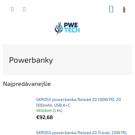
Prejsť
NÁKUP
na
obsah
KOŠÍK
Powerbanky
Najpredávanejšie
SKROSS powerbanka Reload 20 100W PD, 20
000mAh, USB A+C
Skladom
(1 ks)
€92,68
SKROSS powerbanka Reload 20 Travel, 20W PD,