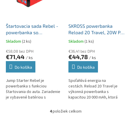
Štartovacia sada Rebel -
SKROSS powerbanka
powerbanka so
Reload 20 Travel, 20W PD,
štartovacími káblami a
20 000mAh, USB A+C
Skladom
(2 ks)
Skladom
(1 ks)
kompresorom URZ0967
€58,08 bez DPH
€36,41 bez DPH
€71,44
€44,78
/ ks
/ ks
Do košíka
Do košíka
Jump Starter Rebel je
Spoľahlivá energia na
powerbanka s funkciou
cestách. Reload 20 Travel je
štartovania do auta. Zariadenie
výkonná powerbanka s
je vybavené batériou s
kapacitou 20 000 mAh, ktorá
kapacitou 10 000 mAh. Sada
zaistí dostatok energie pre
obsahuje kábel 3 v 1 (micro USB,
vaše mobilné zariadenia
4
položiek celkom
O
USB-C, Lightning)...
kdekoľvek na...
v
l
Z
á