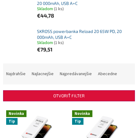
20 000mAh, USB A+C
Skladom
(1 ks)
€44,78
SKROSS powerbanka Reload 20 65W PD, 20
000mAh, USB A+C
Skladom
(1 ks)
€79,51
R
a
Najdrahšie
Najlacnejšie
Najpredávanejšie
Abecedne
d
e
n
OTVORIŤ FILTER
i
e
V
p
Novinka
Novinka
ý
r
Tip
Tip
p
o
i
d
s