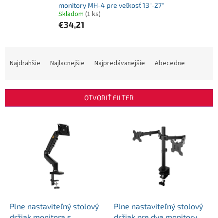
monitory MH-4 pre veľkosť 13"-27″
Skladom
(1 ks)
€34,21
R
a
Najdrahšie
Najlacnejšie
Najpredávanejšie
Abecedne
d
e
n
OTVORIŤ FILTER
i
e
V
p
ý
r
p
o
i
d
s
u
p
k
r
t
o
o
d
Plne nastaviteľný stolový
Plne nastaviteľný stolový
v
u
držiak monitora s
držiak pre dva monitory