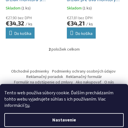
k
plynovou pružinou rozsah
MH-4 pre veľkosť 13"-27″
Skladom
(1 ks)
Skladom
(1 ks)
t
17″ – 30″
o
€27,90 bez DPH
€27,81 bez DPH
€34,32
€34,21
v
/ ks
/ ks
Do košíka
Do košíka
2
položiek celkom
O
v
l
Z
á
á
Obchodné podmienky
Podmienky ochrany osobných údajov
d
p
Reklamačný poriadok
Reklamačný formulár
a
ä
Formulár na odstúpenie od zmluvy
Ako nakupovať
O nás
c
Kontakty
t
i
Tento web používa súbory cookie. Ďalším prechádzaním
i
e
tohto webu vyjadrujete súhlas s ich používaním. Viac
p
e
informácií
tu
.
r
v
Vytvoril Shoptet
k
Nastavenie
y
v