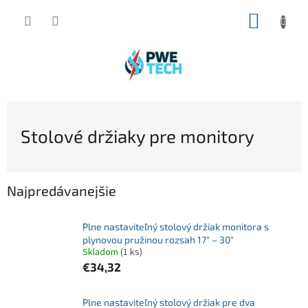
Prejsť
NÁKUP
na
obsah
KOŠÍK
Stolové držiaky pre monitory
Najpredávanejšie
Plne nastaviteľný stolový držiak monitora s
plynovou pružinou rozsah 17″ – 30″
Skladom
(1 ks)
€34,32
Plne nastaviteľný stolový držiak pre dva