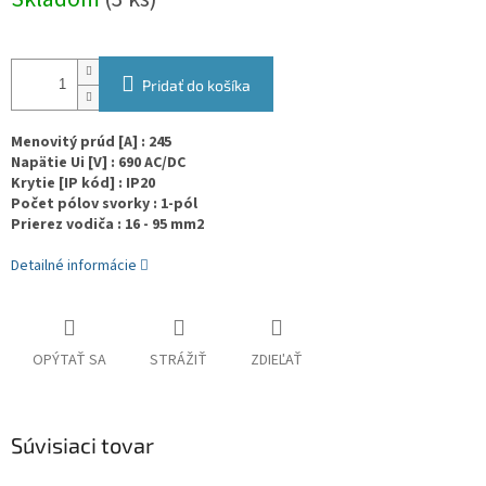
cena:
Pridať do košíka
Menovitý prúd [A] : 245
Napätie Ui [V] : 690 AC/DC
Krytie [IP kód] : IP20
Počet pólov svorky : 1-pól
Prierez vodiča : 16 - 95 mm2
Detailné informácie
OPÝTAŤ SA
STRÁŽIŤ
ZDIEĽAŤ
Súvisiaci tovar