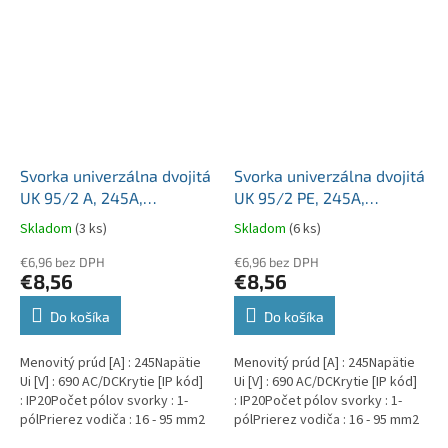
Svorka univerzálna dvojitá
Svorka univerzálna dvojitá
UK 95/2 A, 245A,
UK 95/2 PE, 245A,
2x95mm2 1pól., AL/CU,
2x95mm2 1pól., AL/CU,
Skladom
(3 ks)
Skladom
(6 ks)
krytá, sivá, na DIN a
krytá, zeleno-žltá, na DIN
Montážnu dosku
€6,96 bez DPH
a Montážnu dosku
€6,96 bez DPH
€8,56
€8,56
Do košíka
Do košíka
Menovitý prúd [A] : 245Napätie
Menovitý prúd [A] : 245Napätie
Ui [V] : 690 AC/DCKrytie [IP kód]
Ui [V] : 690 AC/DCKrytie [IP kód]
: IP20Počet pólov svorky : 1-
: IP20Počet pólov svorky : 1-
pólPrierez vodiča : 16 - 95 mm2
pólPrierez vodiča : 16 - 95 mm2