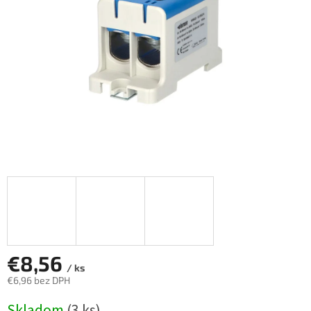
€8,56
/ ks
€6,96 bez DPH
Jednotková
Skladom
(3 ks)