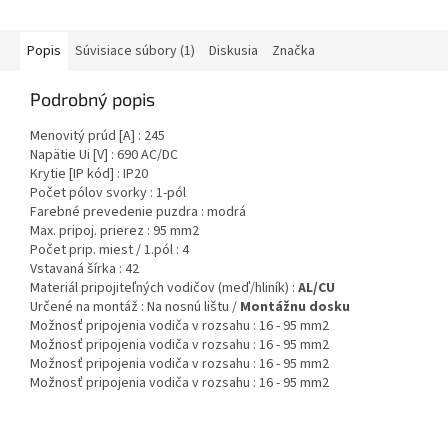
Popis
Súvisiace súbory (1)
Diskusia
Značka
Podrobný popis
Menovitý prúd [A] : 245
Napätie Ui [V] : 690
AC/DC
Krytie [IP kód] : IP20
Počet pólov svorky : 1-pól
Farebné prevedenie puzdra : modrá
Max. pripoj. prierez : 95 mm2
Počet prip. miest / 1.pól : 4
Vstavaná šírka : 42
Materiál pripojiteľných vodičov (meď/hliník) :
AL/CU
Určené na montáž : Na nosnú lištu /
Montážnu dosku
Možnosť pripojenia vodiča v rozsahu
: 16 - 95 mm2
Možnosť pripojenia vodiča v rozsahu
: 16 - 95 mm2
Možnosť pripojenia vodiča v rozsahu
: 16 - 95 mm2
Možnosť pripojenia vodiča v rozsahu
: 16 - 95 mm2