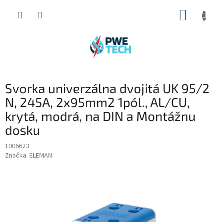
Prejsť
NÁKUP
na
obsah
KOŠÍK
Svorka univerzálna dvojitá UK 95/2
N, 245A, 2x95mm2 1pól., AL/CU,
krytá, modrá, na DIN a Montážnu
dosku
1006623
Značka:
ELEMAN