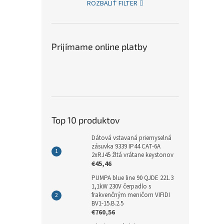
ROZBALIŤ FILTER
Prijímame online platby
Top 10 produktov
Dátová vstavaná priemyselná
zásuvka 9339 IP44 CAT-6A
2xRJ45 žltá vrátane keystonov
€45,46
PUMPA blue line 90 QJDE 221.3
1,1kW 230V čerpadlo s
frakvenčným meničom VIFIDI
BV1-15.B.2.5
€760,56