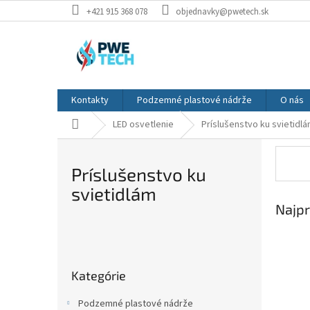
Prejsť
+421 915 368 078
objednavky@pwetech.sk
na
obsah
Kontakty
Podzemné plastové nádrže
O nás
Domov
LED osvetlenie
Príslušenstvo ku svietidl
Príslušenstvo ku
svietidlám
Najpr
B
o
Preskočiť
č
Kategórie
kategórie
n
ý
Podzemné plastové nádrže