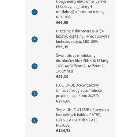
Obojsmerný elektromer LS-3FB
(3-fázový, digitálny, 4-
modulový) s funkciou resetu,
MID 100A
€66,05
Digitálny elektromer LS-3F (3-
fázový, digitálny, 4-modulový) s
funkciou resetu, MID 100A
€55,35
Štvorpólový modulárny
distribučný blok ShNK 4x13 biely
160A 4x(8×25mm2, 4×35mm2,
1×50mm2)
€29,30
HAKL 3K-DL 3-9kW tlakový
ohrievač vody automatické
prepínanie príkonu 3x230V
€296,68
Tester UNI-T UT685B dátových a
koaxiálnych káblov CAT5E,
CAT6, CAT6A alebo CAT8
MIE0528
€144,73