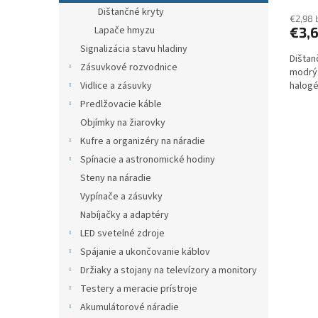
Dištančné kryty
€2,98 
€3,
Lapače hmyzu
Signalizácia stavu hladiny
Dištan
Zásuvkové rozvodnice
modrý 
halog
Vidlice a zásuvky
Predlžovacie káble
Objímky na žiarovky
Kufre a organizéry na náradie
Spínacie a astronomické hodiny
Steny na náradie
Vypínače a zásuvky
Nabíjačky a adaptéry
LED svetelné zdroje
Spájanie a ukončovanie káblov
Držiaky a stojany na televízory a monitory
Testery a meracie prístroje
Akumulátorové náradie