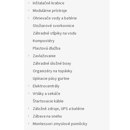
Inštalačné krabice
Modulárne prístroje
Ohrievače vody a batérie
Stožiarové svorkovnice
Záhradné stĺpiky na vodu
Kompostéry
Plastová dlažba
Zavlažovanie
Záhradné úložné boxy
Organizéry na topánky
Upínacie pásy gurtne
Elektrocentrály
Vrtáky a sekáče
Štartovacie káble
Záložné zdroje, UPS a batérie
Zábava na snehu
Montessori zmyslové pomôcky