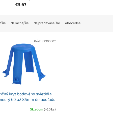
€3,67
hšie
Najlacnejšie
Najpredávanejšie
Abecedne
Kód:
83300002
nčný kryt bodového svietidla
modrý 60 až 85mm do podľadu
ed a halogén
Skladom
(>10 ks)