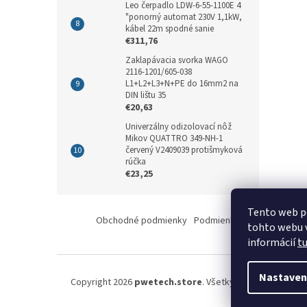
Leo čerpadlo LDW-6-55-1100E 4
"ponorný automat 230V 1,1kW,
kábel 22m spodné sanie
€311,76
Zaklapávacia svorka WAGO
2116-1201/605-038
L1+L2+L3+N+PE do 16mm2 na
DIN lištu 35
€20,63
Univerzálny odizolovací nôž
Mikov QUATTRO 349-NH-1
červený V2409039 protišmyková
rúčka
€23,25
Z
Tento web p
á
Obchodné podmienky
Podmienky ochrany osobný
tohto webu v
p
informácií
t
ä
t
i
Nastaven
Copyright 2026
pwetech.store
. Všetky práva vyhradené
e