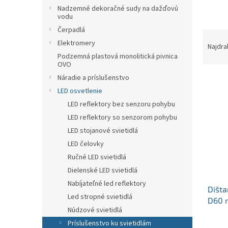
p
Nadzemné dekoračné sudy na dažďovú
a
vodu
n
Čerpadlá
R
e
Elektromery
a
l
Najdra
d
Podzemná plastová monolitická pivnica
OVO
e
V
Náradie a príslušenstvo
n
ý
i
LED osvetlenie
p
e
LED reflektory bez senzoru pohybu
i
p
LED reflektory so senzorom pohybu
s
r
LED stojanové svietidlá
p
o
LED čelovky
r
d
o
u
Ručné LED svietidlá
d
k
Dielenské LED svietidlá
u
t
Nabíjateľné led reflektory
Dišta
k
o
Led stropné svietidlá
D60 
t
v
Núdzové svietidlá
pre l
o
v
Príslušenstvo ku svietidlám