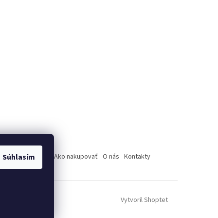
úpenie od zmluvy
Ako nakupovať
O nás
Kontakty
Súhlasím
Vytvoril Shoptet