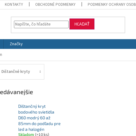
KONTAKTY
OBCHODNÉ PODMIENKY
PODMIENKY OCHRANY OSOB
HĽADAŤ
Značky
ám
Dištančné kryty
edávanejšie
Dištančný kryt
bodového svietidla
D60 modrý 60 až
85mm do podľadu pre
led a halogén
Skladom
(>10 ks)