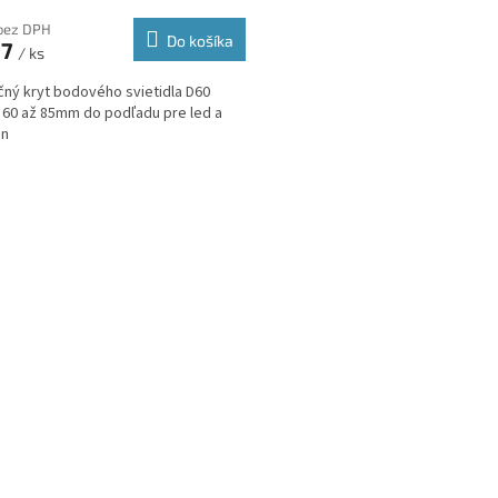
bez DPH
Do košíka
67
/ ks
čný kryt bodového svietidla D60
60 až 85mm do podľadu pre led a
én
O
v
l
á
d
a
c
i
e
p
r
v
k
y
v