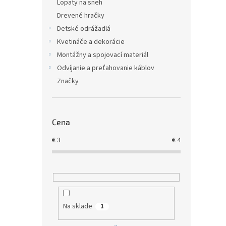
Lopaty na sneh
Drevené hračky
Detské odrážadlá
Kvetináče a dekorácie
Montážny a spojovací materiál
Odvíjanie a preťahovanie káblov
Značky
Cena
€
3
€
4
Na sklade
1