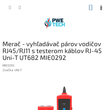
Prejsť
NÁKUP
na
obsah
KOŠÍK
Merač - vyhľadávač párov vodičov
RJ45/RJ11 s testerom káblov RJ-45
Uni-T UT682 MIE0292
MIE0292
Značka:
UNI-T