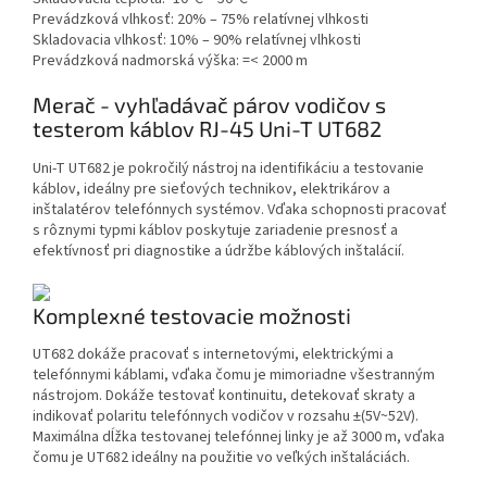
Prevádzková vlhkosť: 20% – 75% relatívnej vlhkosti
Skladovacia vlhkosť: 10% – 90% relatívnej vlhkosti
Prevádzková nadmorská výška: =< 2000 m
Merač - vyhľadávač párov vodičov s
testerom káblov RJ-45 Uni-T UT682
Uni-T UT682 je pokročilý nástroj na identifikáciu a testovanie
káblov, ideálny pre sieťových technikov, elektrikárov a
inštalatérov telefónnych systémov. Vďaka schopnosti pracovať
s rôznymi typmi káblov poskytuje zariadenie presnosť a
efektívnosť pri diagnostike a údržbe káblových inštalácií.
Komplexné testovacie možnosti
UT682 dokáže pracovať s internetovými, elektrickými a
telefónnymi káblami, vďaka čomu je mimoriadne všestranným
nástrojom. Dokáže testovať kontinuitu, detekovať skraty a
indikovať polaritu telefónnych vodičov v rozsahu ±(5V~52V).
Maximálna dĺžka testovanej telefónnej linky je až 3000 m, vďaka
čomu je UT682 ideálny na použitie vo veľkých inštaláciách.