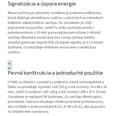
Signalizácia a úspora energie
Merací prístroj je vybavený vizuálnou aj zvukovou indikáciou,
ktorá uľahčuje identifikáciu vodičov v náročných prostrediach.
Indikátor slabej batérie zaisťuje, že zariadenie je vždy
pripravené na použitie, zatiaľ čo nízka spotreba prúdu v
pohotovostnom (~10 mA) aj prevádzkovom režime (<40 mA)
zaisťuje dlhodobé používanie bez častej výmeny batérií.
Vysielač generuje nepretržité výstupné napätie až 12 V medzi
špičkami, čo umožňuje efektívne testovanie a lokalizáciu
vodičov.
Pevná konštrukcia a jednoduché použitie
UT682 sa skladá z vysielača a prijímača, ktoré sú kompaktné a
ľahko sa prenášajú. Vysielač váži 150 g a má rozmery 74 x 68 x 28
mm, zatiaľ čo prijímač váži 130 g a má rozmery 208 x 47 x 33 mm.
Zariadenie je napájané 9V batériami, čo zaisťuje dlhotrvajúcu
prevádzku. Súprava obsahuje všetko potrebné príslušenstvo,
ako sú káble s krokosvorkami RJ11, RJ45 a RJ11, ako aj puzdro
na skladovanie a prepravu.