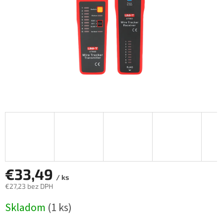
€33,49
/ ks
€27,23 bez DPH
Jednotková
Skladom
(1 ks)
cena: