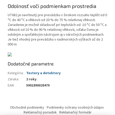
Odolnosť voči podmienkam prostredia
UT682 je navrhnutý pre prevádzku v širokom rozsahu teplôt od 0
°C do 40 °C a vlhkosti od 20 % do 75 % relatívnej vlhkosti.
Zariadenie je možné skladovať pri teplotách od -10 °C do 50 °C a
vlhkosti od 10 % do 90 % relatívnej vlhkosti, vďaka čomu je
odolným a spoľahlivým nástrojom aj v náročných podmienkach.
Je tiež vhodný pre prevádzku v nadmorských výškach až do 2
000 m.
Dodatočné parametre
Kategória
:
Testery a detektory
Záruka
:
2 roky
EAN
:
5901890028479
Z
á
Obchodné podmienky
Podmienky ochrany osobných údajov
p
Reklamačný poriadok
Reklamačný formulár