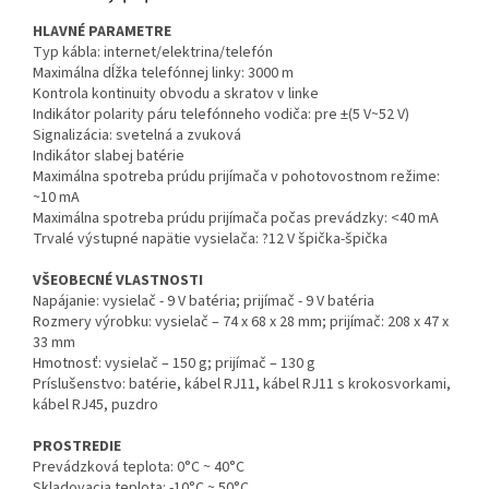
HLAVNÉ PARAMETRE
Typ kábla: internet/elektrina/telefón
Maximálna dĺžka telefónnej linky: 3000 m
Kontrola kontinuity obvodu a skratov v linke
Indikátor polarity páru telefónneho vodiča: pre ±(5 V~52 V)
Signalizácia: svetelná a zvuková
Indikátor slabej batérie
Maximálna spotreba prúdu prijímača v pohotovostnom režime:
~10 mA
Maximálna spotreba prúdu prijímača počas prevádzky: <40 mA
Trvalé výstupné napätie vysielača: ?12 V špička-špička
VŠEOBECNÉ VLASTNOSTI
Napájanie: vysielač - 9 V batéria; prijímač - 9 V batéria
Rozmery výrobku: vysielač – 74 x 68 x 28 mm; prijímač: 208 x 47 x
33 mm
Hmotnosť: vysielač – 150 g; prijímač – 130 g
Príslušenstvo: batérie, kábel RJ11, kábel RJ11 s krokosvorkami,
kábel RJ45, puzdro
PROSTREDIE
Prevádzková teplota: 0°C ~ 40°C
Skladovacia teplota: -10°C ~ 50°C