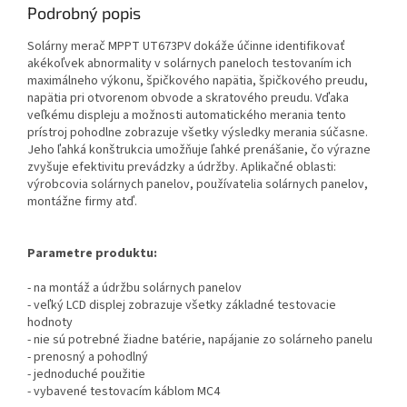
Podrobný popis
Solárny merač MPPT UT673PV dokáže účinne identifikovať
akékoľvek abnormality v solárnych paneloch testovaním ich
maximálneho výkonu, špičkového napätia, špičkového preudu,
napätia pri otvorenom obvode a skratového preudu. Vďaka
veľkému displeju a možnosti automatického merania tento
prístroj pohodlne zobrazuje všetky výsledky merania súčasne.
Jeho ľahká konštrukcia umožňuje ľahké prenášanie, čo výrazne
zvyšuje efektivitu prevádzky a údržby. Aplikačné oblasti:
výrobcovia solárnych panelov, používatelia solárnych panelov,
montážne firmy atď.
Parametre produktu:
- na montáž a údržbu solárnych panelov
- veľký LCD displej zobrazuje všetky základné testovacie
hodnoty
- nie sú potrebné žiadne batérie, napájanie zo solárneho panelu
- prenosný a pohodlný
- jednoduché použitie
- vybavené testovacím káblom MC4