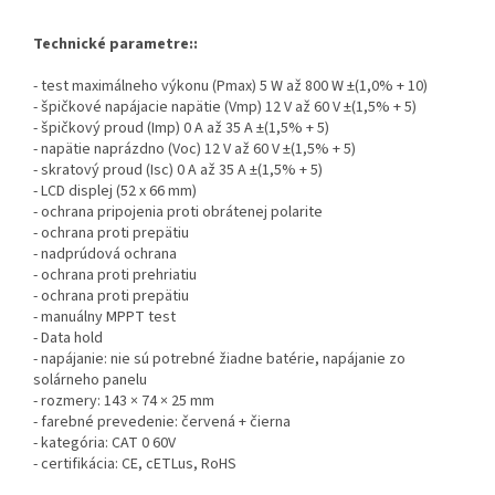
Technické parametre::
- test maximálneho výkonu (Pmax) 5 W až 800 W ±(1,0% + 10)
- špičkové napájacie napätie (Vmp) 12 V až 60 V ±(1,5% + 5)
- špičkový proud (Imp) 0 A až 35 A ±(1,5% + 5)
- napätie naprázdno (Voc) 12 V až 60 V ±(1,5% + 5)
- skratový proud (Isc) 0 A až 35 A ±(1,5% + 5)
- LCD displej (52 x 66 mm)
- ochrana pripojenia proti obrátenej polarite
- ochrana proti prepätiu
- nadprúdová ochrana
- ochrana proti prehriatiu
- ochrana proti prepätiu
- manuálny MPPT test
- Data hold
- napájanie: nie sú potrebné žiadne batérie, napájanie zo
solárneho panelu
- rozmery: 143 × 74 × 25 mm
- farebné prevedenie: červená + čierna
- kategória: CAT 0 60V
- certifikácia: CE, cETLus, RoHS