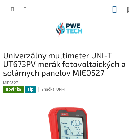
Prejsť
NÁKUP
na
obsah
KOŠÍK
Univerzálny multimeter UNI-T
UT673PV merák fotovoltaických a
solárnych panelov MIE0527
MIE0527
Značka:
UNI-T
Novinka
Tip