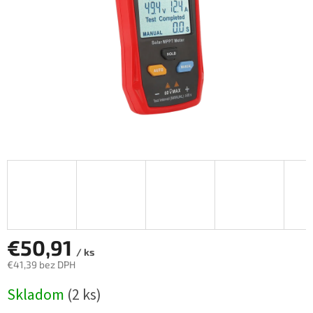
€50,91
/ ks
€41,39 bez DPH
Jednotková
Skladom
(2 ks)
cena: