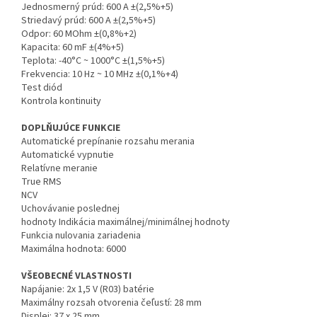
Jednosmerný prúd: 600 A ±(2,5%+5)
Striedavý prúd: 600 A ±(2,5%+5)
Odpor: 60 MOhm ±(0,8%+2)
Kapacita: 60 mF ±(4%+5)
Teplota: -40°C ~ 1000°C ±(1,5%+5)
Frekvencia: 10 Hz ~ 10 MHz ±(0,1%+4)
Test diód
Kontrola kontinuity
DOPLŇUJÚCE FUNKCIE
Automatické prepínanie rozsahu merania
Automatické vypnutie
Relatívne meranie
True RMS
NCV
Uchovávanie poslednej
hodnoty Indikácia maximálnej/minimálnej hodnoty
Funkcia nulovania zariadenia
Maximálna hodnota: 6000
VŠEOBECNÉ VLASTNOSTI
Napájanie: 2x 1,5 V (R03) batérie
Maximálny rozsah otvorenia čeľustí: 28 mm
Displej: 37 x 25 mm