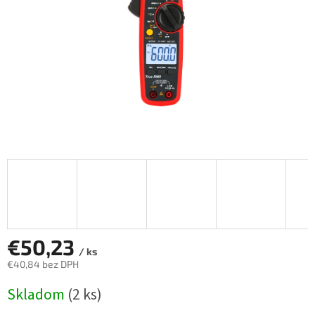
€50,23
/ ks
€40,84 bez DPH
Jednotková
Skladom
(2 ks)
cena: