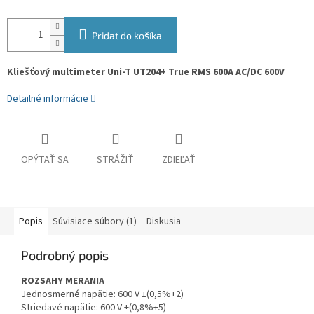
Pridať do košíka
Kliešťový multimeter Uni-T UT204+ True RMS 600A AC/DC 600V
Detailné informácie
OPÝTAŤ SA
STRÁŽIŤ
ZDIEĽAŤ
Popis
Súvisiace súbory (1)
Diskusia
Podrobný popis
ROZSAHY MERANIA
Jednosmerné napätie: 600 V ±(0,5%+2)
Striedavé napätie: 600 V ±(0,8%+5)