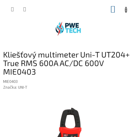
Prejsť
NÁKUP
na
obsah
KOŠÍK
Kliešťový multimeter Uni-T UT204+
True RMS 600A AC/DC 600V
MIE0403
MIE0403
Značka:
UNI-T