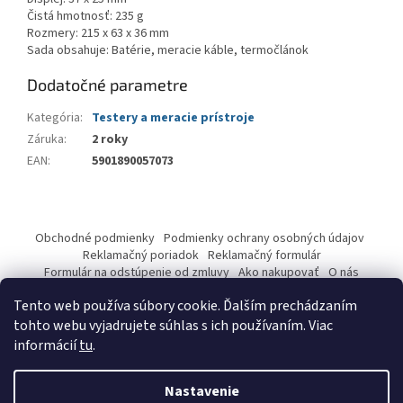
Čistá hmotnosť: 235 g
Rozmery: 215 x 63 x 36 mm
Sada obsahuje: Batérie, meracie káble, termočlánok
Dodatočné parametre
Kategória
:
Testery a meracie prístroje
Záruka
:
2 roky
EAN
:
5901890057073
Z
á
Obchodné podmienky
Podmienky ochrany osobných údajov
p
Reklamačný poriadok
Reklamačný formulár
ä
Formulár na odstúpenie od zmluvy
Ako nakupovať
O nás
Kontakty
t
Tento web používa súbory cookie. Ďalším prechádzaním
i
tohto webu vyjadrujete súhlas s ich používaním. Viac
e
informácií
tu
.
Vytvoril Shoptet
Nastavenie