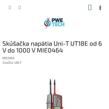
Prejsť
NÁKUP
na
obsah
KOŠÍK
Skúšačka napätia Uni-T UT18E od 6
V do 1000 V MIE0464
MIE0464
Značka:
UNI-T