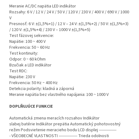
Meranie AC/DC napätia LED indikátor
Rozsahy: 6 V / 12 V / 24 V / 50 V / 120 V / 230 V / 400 V / 690 V / 1000
V
Presnosť: 6 V: ±(1,5%+1) / 12 V – 24 V: ±(1,5%+2) / 50 V: ±(1,5%+3)
/ 120 V: ±(1,5%+4) / 230 V – 1000 V ±(1,5%+5)
Test fázovej sekvencie:
Napätie: 100 ~ 400 V
Frekvencia: 50 ~ 60 Hz
Test kontinuity:
Odpor: 0 ~ 60 kOhm
Bzučiak a LED indikátor
Test RDC:
Napätie: 230 V
Frekvencia: 50 Hz ~ 400 Hz
Detekcia polarity: kladná a záporná
Meranie napätia bez vlastného napájania: 100 ~ 1000 V
DOPLŇUJÚCE FUNKCIE
Automatická zmena meracích rozsahov
Indikátor
slabej batérie Indikátor prepätia
Automatický pohotovostný
režim
Podsvietenie meracieho bodu
LCD displej
--------------
-
VŠEOBECNÉ VLASTNOSTI
---------------
Trieda odolnosti