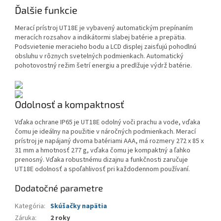
Ďalšie funkcie
Merací prístroj UT18E je vybavený automatickým prepínaním
meracích rozsahov a indikátormi slabej batérie a prepätia.
Podsvietenie meracieho bodu a LCD displej zaisťujú pohodlnú
obsluhu v rôznych svetelných podmienkach. Automatický
pohotovostný režim šetrí energiu a predlžuje výdrž batérie.
Odolnosť a kompaktnosť
Vďaka ochrane IP65 je UT18E odolný voči prachu a vode, vďaka
čomu je ideálny na použitie v náročných podmienkach. Merací
prístroj je napájaný dvoma batériami AAA, má rozmery 272 x 85 x
31 mm a hmotnosť 277 g, vďaka čomu je kompaktný a ľahko
prenosný. Vďaka robustnému dizajnu a funkčnosti zaručuje
UT18E odolnosť a spoľahlivosť pri každodennom používaní.
Dodatočné parametre
Kategória
:
Skúšačky napätia
Záruka
:
2 roky