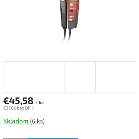
€45,58
/ ks
€37,06 bez DPH
Jednotková
Skladom
(6 ks)
cena: