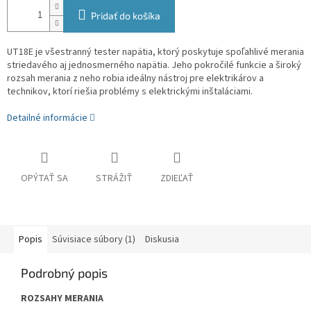
Pridať do košíka
UT18E je všestranný tester napätia, ktorý poskytuje spoľahlivé merania
striedavého aj jednosmerného napätia. Jeho pokročilé funkcie a široký
rozsah merania z neho robia ideálny nástroj pre elektrikárov a
technikov, ktorí riešia problémy s elektrickými inštaláciami.
Detailné informácie
OPÝTAŤ SA
STRÁŽIŤ
ZDIEĽAŤ
Popis
Súvisiace súbory (1)
Diskusia
Podrobný popis
ROZSAHY MERANIA