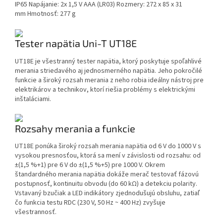
IP65
Napájanie: 2x 1,5 V AAA (LR03)
Rozmery: 272 x 85 x 31
mm
Hmotnosť: 277 g
Tester napätia Uni-T UT18E
UT18E je všestranný tester napätia, ktorý poskytuje spoľahlivé
merania striedavého aj jednosmerného napätia. Jeho pokročilé
funkcie a široký rozsah merania z neho robia ideálny nástroj pre
elektrikárov a technikov, ktorí riešia problémy s elektrickými
inštaláciami.
Rozsahy merania a funkcie
UT18E ponúka široký rozsah merania napätia od 6 V do 1000 V s
vysokou presnosťou, ktorá sa mení v závislosti od rozsahu: od
±(1,5 %+1) pre 6 V do ±(1,5 %+5) pre 1000 V. Okrem
štandardného merania napätia dokáže merač testovať fázovú
postupnosť, kontinuitu obvodu (do 60 kΩ) a detekciu polarity.
Vstavaný bzučiak a LED indikátory zjednodušujú obsluhu, zatiaľ
čo funkcia testu RDC (230 V, 50 Hz ~ 400 Hz) zvyšuje
všestrannosť.