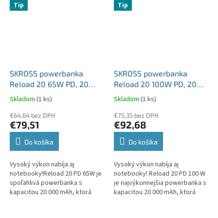
Tip
Tip
SKROSS powerbanka
SKROSS powerbanka
Reload 20 65W PD, 20
Reload 20 100W PD, 20
000mAh, USB A+C
000mAh, USB A+C
Skladom
(1 ks)
Skladom
(1 ks)
€64,64 bez DPH
€75,35 bez DPH
€79,51
€92,68
Do košíka
Do košíka
Vysoký výkon nabíja aj
Vysoký výkon nabíja aj
notebooky!Reload 20 PD 65W je
notebooky! Reload 20 PD 100 W
spoľahlivá powerbanka s
je najvýkonnejšia powerbanka s
kapacitou 20 000 mAh, ktorá
kapacitou 20 000 mAh, ktorá
poskytuje dostatok energie
poskytuje dostatok energie
nielen pre telefóny a tablety,
nielen pre telefóny a tablety,...