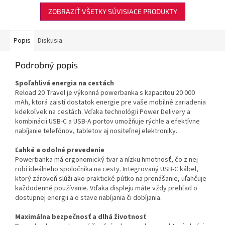
ale vie...
ZOBRAZIŤ VŠETKY SÚVISIACE PRODUKTY
Popis
Diskusia
Podrobný popis
Spoľahlivá energia na cestách
Reload 20 Travel je výkonná powerbanka s kapacitou 20 000
mAh, ktorá zaistí dostatok energie pre vaše mobilné zariadenia
kdekoľvek na cestách. Vďaka technológii Power Delivery a
kombinácii USB-C a USB-A portov umožňuje rýchle a efektívne
nabíjanie telefónov, tabletov aj nositeľnej elektroniky.
Ľahké a odolné prevedenie
Powerbanka má ergonomický tvar a nízku hmotnosť, čo z nej
robí ideálneho spoločníka na cesty. Integrovaný USB-C kábel,
ktorý zároveň slúži ako praktické pútko na prenášanie, uľahčuje
každodenné používanie. Vďaka displeju máte vždy prehľad o
dostupnej energii a o stave nabíjania či dobíjania.
Maximálna bezpečnosť a dlhá životnosť