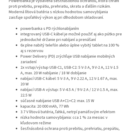
Powerbanka je vybavená šesťnásobnou ochranou, ktorá chráni
proti prebitiu, prepätiu, prehriatiu, skratu a ďalším rizikám.
Moderná lítiová batéria s nízkou hodnotou samovybíjania
zaisťuje spoľahlivý výkon aj pri dlhodobom skladovaní.
powerbanka s PD rýchlonabíjaním
integrovaný USB-C kábel je možné použiť aj ako pútko pre
jednoduché držanie pri nabíjaní a prenášaní
6x plne nabitý telefón alebo úplne vybitý tablet na 100 %
aj s rezervou
Power Delivery (PD) zrýchľuje USB nabíjanie mobilných
zariadení
2x vstup/výstup USB-C1, USB-C2: 5 V-3 A, 9 V-2 A, 12 V-1.5
A, max. 20 W nabíjanie / 18 W dobíjanie
nabíjací USB-C kábel: 5 V-3 A, 9 V-2.22 A, 12 V-1.67 A, max.
20 W
nabíjací USB-A výstup: 5 V-4.5 A / 9 V-2 A / 12 V-1.5 A, max.
22.5 W
súčasné nabíjanie USB A+C1+C2: max. 15 W
kapacita: 20 000 mAh, 77 Wh
3.7 V lítiová batéria, ľahká, netrpí pamäťovým efektom
nízka hodnota samovybíjania: cca 1 % za mesiac v
kľudovom režime
šesťnásobná ochrana proti prebitiu, prehriatiu, prepätiu,