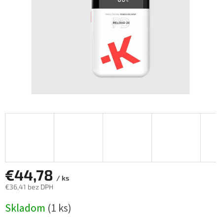
€44,78
/ ks
€36,41 bez DPH
Jednotková
Skladom
(1 ks)
cena: