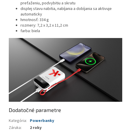
preťaženiu, podvybitiu a skratu
displej stavu nabitia, nabíjania a dobíjania sa aktivuje
automaticky
hmotnosť: 334 g
rozmery: 7,2 x 3,2 x 11,2 cm
farba: biela
Dodatočné parametre
Kategória
:
Powerbanky
Záruka
:
2 roky