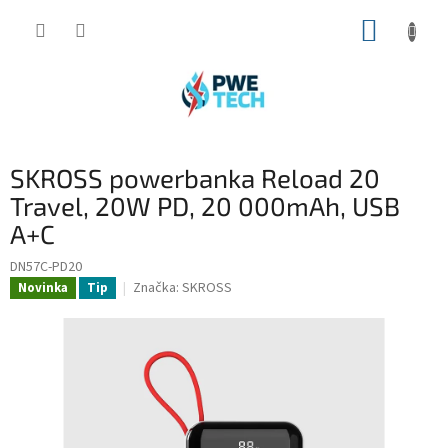
Prejsť
NÁKUP
na
obsah
KOŠÍK
SKROSS powerbanka Reload 20
Travel, 20W PD, 20 000mAh, USB
A+C
DN57C-PD20
Značka:
SKROSS
Novinka
Tip