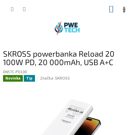
Prejsť
NÁKUP
na
obsah
KOŠÍK
SKROSS powerbanka Reload 20
100W PD, 20 000mAh, USB A+C
DN57C-PD100
Značka:
SKROSS
Novinka
Tip