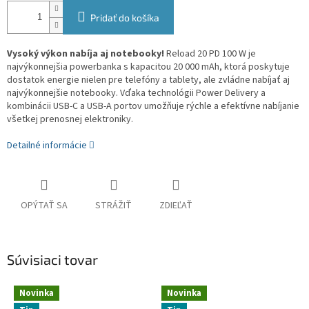
Pridať do košíka
Vysoký výkon nabíja aj notebooky!
Reload 20 PD 100 W je
najvýkonnejšia powerbanka s kapacitou 20 000 mAh, ktorá poskytuje
dostatok energie nielen pre telefóny a tablety, ale zvládne nabíjať aj
najvýkonnejšie notebooky. Vďaka technológii Power Delivery a
kombinácii USB-C a USB-A portov umožňuje rýchle a efektívne nabíjanie
všetkej prenosnej elektroniky.
Detailné informácie
OPÝTAŤ SA
STRÁŽIŤ
ZDIEĽAŤ
Súvisiaci tovar
Novinka
Novinka