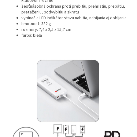
kľudovom režime
šesťnásobná ochrana proti prebitiu, prehriatiu, prepätiu,
preťaženiu, podvybitiu a skratu
vypínač a LED indikátor stavu nabitia, nabíjania aj dobíjania
hmotnosť: 382 g
rozmery: 7,4 x 2,5 x 15,7 cm
farba: biela