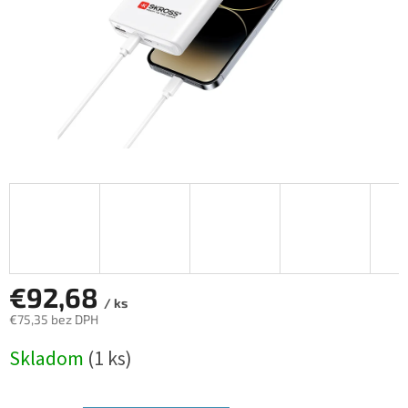
€92,68
/ ks
€75,35 bez DPH
Jednotková
Skladom
(1 ks)
cena: