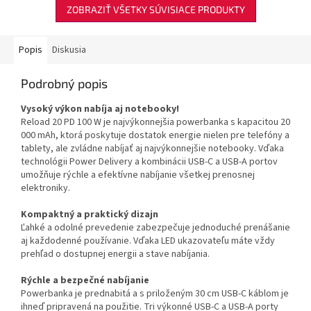
ZOBRAZIŤ VŠETKY SÚVISIACE PRODUKTY
Popis
Diskusia
Podrobný popis
Vysoký výkon nabíja aj notebooky!
Reload 20 PD 100 W je najvýkonnejšia powerbanka s kapacitou 20
000 mAh, ktorá poskytuje dostatok energie nielen pre telefóny a
tablety, ale zvládne nabíjať aj najvýkonnejšie notebooky. Vďaka
technológii Power Delivery a kombinácii USB-C a USB-A portov
umožňuje rýchle a efektívne nabíjanie všetkej prenosnej
elektroniky.
Kompaktný a praktický dizajn
Ľahké a odolné prevedenie zabezpečuje jednoduché prenášanie
aj každodenné používanie. Vďaka LED ukazovateľu máte vždy
prehľad o dostupnej energii a stave nabíjania.
Rýchle a bezpečné nabíjanie
Powerbanka je prednabitá a s priloženým 30 cm USB-C káblom je
ihneď pripravená na použitie. Tri výkonné USB-C a USB-A porty