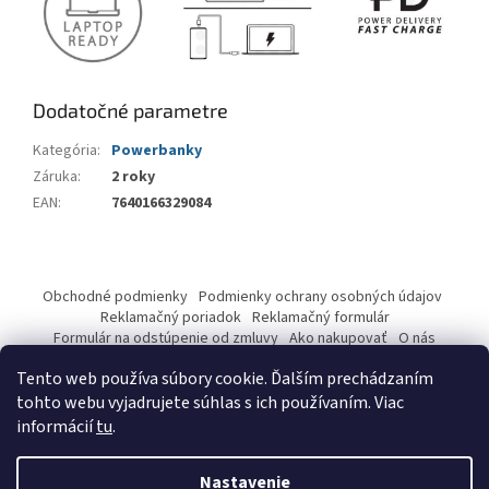
Dodatočné parametre
Kategória
:
Powerbanky
Záruka
:
2 roky
EAN
:
7640166329084
Z
á
Obchodné podmienky
Podmienky ochrany osobných údajov
p
Reklamačný poriadok
Reklamačný formulár
ä
Formulár na odstúpenie od zmluvy
Ako nakupovať
O nás
Kontakty
t
Tento web používa súbory cookie. Ďalším prechádzaním
i
tohto webu vyjadrujete súhlas s ich používaním. Viac
e
informácií
tu
.
Vytvoril Shoptet
Nastavenie