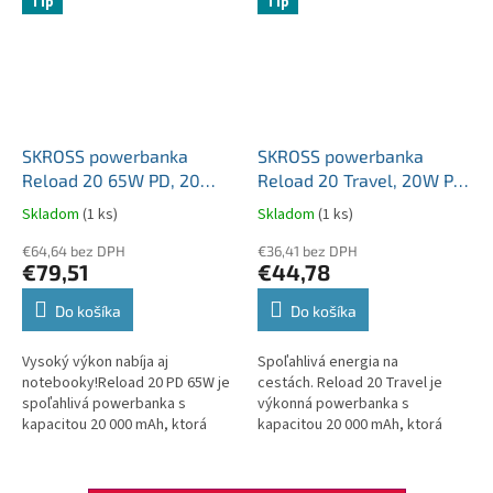
Tip
Tip
SKROSS powerbanka
SKROSS powerbanka
Reload 20 65W PD, 20
Reload 20 Travel, 20W PD,
000mAh, USB A+C
20 000mAh, USB A+C
Skladom
(1 ks)
Skladom
(1 ks)
€64,64 bez DPH
€36,41 bez DPH
€79,51
€44,78
Do košíka
Do košíka
Vysoký výkon nabíja aj
Spoľahlivá energia na
notebooky!Reload 20 PD 65W je
cestách. Reload 20 Travel je
spoľahlivá powerbanka s
výkonná powerbanka s
kapacitou 20 000 mAh, ktorá
kapacitou 20 000 mAh, ktorá
poskytuje dostatok energie
zaistí dostatok energie pre
nielen pre telefóny a tablety,
vaše mobilné zariadenia
ale vie...
kdekoľvek na...