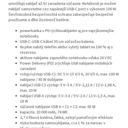
umožňujú nabíjať až tri zariadenia súčasne. Notebook je možné
nabíjať samostatne cez najsilnejší USB-C port s výkonom 100 W.
Šesťnásobná bezpečnostná ochrana zabezpečuje bezpečné
používanie a dlhú životnosť batérie.
powerbanka s PD rýchlonabíjaním aj pre najvýkonnejšie
notebooky
USB-C–USB-C kábel 30 cm súčasťou balenia
6x plne nabitý telefón alebo vybitý tablet na 100 % aj s
rezervou
aktívne nabíjanie zapnutého notebooku vďaka 20 V DC
Power Delivery (PD) zrýchľuje USB nabíjanie mobilných
zariadení
vstup/výstup USB-C1: DC 5 V–15 V/3 A, 20 V/5 A, max. 100 W
nabíjanie / 45 W dobíjanie
nabíjací USB-C2 výstup: 5 V–3 A / 9 V–2,22 A / 12 V–1,66 A,
max. 20 W
nabíjací USB-A výstup: 5 V–3 A / 9 V–2 A / 12 V–1,5 A, max.
18 W
súčasné nabíjanie USB A + C1 + C2: max. 65 W
kapacita: 20 000 mAh, 74 Wh
3,7 V lítiová batéria, ľahká, netrpí pamäťovým efektom
nízka hodnota samovybíjania, cca 1 % za mesiac v