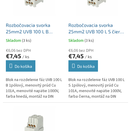
u
p
k
r
t
o
o
d
Rozbočovacia svorka
Rozbočovacia svorka
v
u
25mm2 UVB 100 L B
25mm2 UVB 100 L S čierna
k
hnedá Cu vstup 2x25mm2
Cu vstup 2x25mm2 výstup
Skladom
(3 ks)
Skladom
(3 ks)
t
výstup 6x10mm2
6x10mm2
o
€6,06 bez DPH
€6,06 bez DPH
€7,45
€7,45
v
/ ks
/ ks
Do košíka
Do košíka
Blok na rozdelenie fáz UVB 100 L
Blok na rozdelenie fáz UVB 100 L
B 1pólový, menovitý prúd Cu
S 1pólový, menovitý prúd Cu
101A, menovité napätie 1000V,
101A, menovité napätie 1000V,
farba hnedá, montáž na DIN
farba čierna, montáž na DIN
lištu, krytie IP20, vstup
lištu, krytie IP20, vstup
2x25mm2, výstup 6x10mm2,
2x25mm2, výstup 6x10mm2,
raditeľný.
raditeľný.