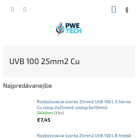
Prejsť
NÁKUP
na
obsah
KOŠÍK
UVB 100 25mm2 Cu
Najpredávanejšie
Rozbočovacia svorka 25mm2 UVB 100 L S čierna
Cu vstup 2x25mm2 výstup 6x10mm2
Skladom
(3 ks)
€7,45
Rozbočovacia svorka 25mm2 UVB 100 L B hnedá