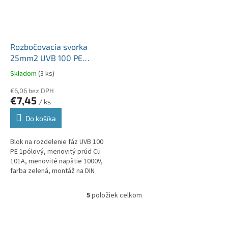
Rozbočovacia svorka
25mm2 UVB 100 PE
zelená Cu vstup 2x25mm2
Skladom
(3 ks)
výstup 6x10mm2
€6,06 bez DPH
€7,45
/ ks
Do košíka
Blok na rozdelenie fáz UVB 100
PE 1pólový, menovitý prúd Cu
101A, menovité napätie 1000V,
farba zelená, montáž na DIN
lištu, krytie IP20, vstup
2x25mm2, výstup 6x10mm2,...
5
položiek celkom
O
v
l
Z