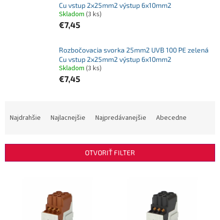
Cu vstup 2x25mm2 výstup 6x10mm2
Skladom
(3 ks)
€7,45
Rozbočovacia svorka 25mm2 UVB 100 PE zelená
Cu vstup 2x25mm2 výstup 6x10mm2
Skladom
(3 ks)
€7,45
R
a
Najdrahšie
Najlacnejšie
Najpredávanejšie
Abecedne
d
e
n
OTVORIŤ FILTER
i
e
V
p
ý
r
p
o
i
d
s