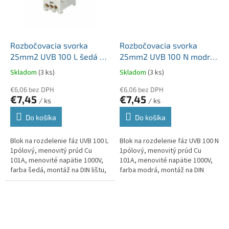
Rozbočovacia svorka
Rozbočovacia svorka
25mm2 UVB 100 L šedá Cu
25mm2 UVB 100 N modrá
vstup 2x25mm2 výstup
Cu vstup 2x25mm2 výstup
Skladom
(3 ks)
Skladom
(3 ks)
6x10mm2
6x10mm2
€6,06 bez DPH
€6,06 bez DPH
€7,45
€7,45
/ ks
/ ks
Do košíka
Do košíka
Blok na rozdelenie fáz UVB 100 L
Blok na rozdelenie fáz UVB 100 N
1pólový, menovitý prúd Cu
1pólový, menovitý prúd Cu
101A, menovité napätie 1000V,
101A, menovité napätie 1000V,
farba šedá, montáž na DIN lištu,
farba modrá, montáž na DIN
krytie IP20, vstup 2x25mm2,
lištu, krytie IP20, vstup
výstup 6x10mm2, raditeľný.
2x25mm2, výstup 6x10mm2,
raditeľný.