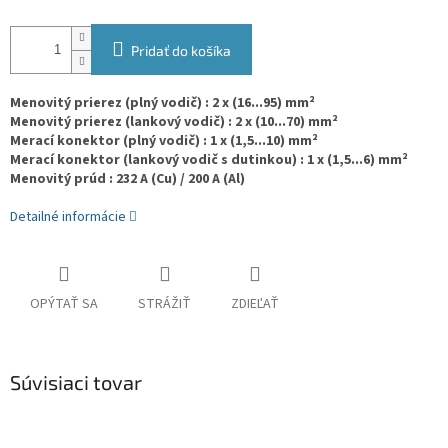
Pridať do košíka
Menovitý prierez (plný vodič) : 2 x (16...95) mm²
Menovitý prierez (lankový vodič) : 2 x (10...70) mm²
Merací konektor (plný vodič) : 1 x (1,5...10) mm²
Merací konektor (lankový vodič s dutinkou) : 1 x (1,5...6) mm²
Menovitý prúd : 232 A (Cu) / 200 A (Al)
Detailné informácie
OPÝTAŤ SA
STRÁŽIŤ
ZDIEĽAŤ
Súvisiaci tovar