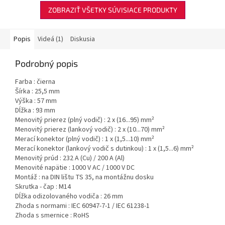
ZOBRAZIŤ VŠETKY SÚVISIACE PRODUKTY
Popis
Videá (1)
Diskusia
Podrobný popis
Farba : čierna
Šírka : 25,5 mm
Výška : 57 mm
Dĺžka : 93 mm
Menovitý prierez (plný vodič) : 2 x (16...95) mm²
Menovitý prierez (lankový vodič) : 2 x (10...70) mm²
Merací konektor (plný vodič) : 1 x (1,5...10) mm²
Merací konektor (lankový vodič s dutinkou) : 1 x (1,5...6) mm²
Menovitý prúd : 232 A (Cu) / 200 A (Al)
Menovité napätie : 1000 V AC / 1000 V DC
Montáž : na DIN lištu TS 35, na montážnu dosku
Skrutka - čap : M14
Dĺžka odizolovaného vodiča : 26 mm
Zhoda s normami : IEC 60947-7-1 / IEC 61238-1
Zhoda s smernice : RoHS