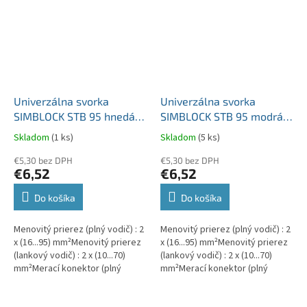
Univerzálna svorka
Univerzálna svorka
SIMBLOCK STB 95 hnedá
SIMBLOCK STB 95 modrá
Al/Cu 1x95mm2
Al/Cu 1x95mm2
Skladom
(1 ks)
Skladom
(5 ks)
jednopólová, 2 otvory
jednopólová, 2 otvory
€5,30 bez DPH
€5,30 bez DPH
€6,52
€6,52
Do košíka
Do košíka
Menovitý prierez (plný vodič) : 2
Menovitý prierez (plný vodič) : 2
x (16...95) mm²Menovitý prierez
x (16...95) mm²Menovitý prierez
(lankový vodič) : 2 x (10...70)
(lankový vodič) : 2 x (10...70)
mm²Merací konektor (plný
mm²Merací konektor (plný
vodič) : 1 x (1,5...10) mm²Merací...
vodič) : 1 x (1,5...10) mm²Merací...