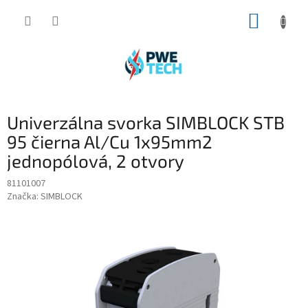
Prejsť
NÁKUP
na
obsah
KOŠÍK
Univerzálna svorka SIMBLOCK STB
95 čierna Al/Cu 1x95mm2
jednopólová, 2 otvory
81101007
Značka:
SIMBLOCK