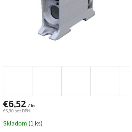
€6,52
/ ks
€5,30 bez DPH
Jednotková
Skladom
(1 ks)
cena: