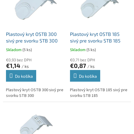
i
d
s
u
p
k
r
t
o
o
d
Plastový kryt OSTB 300
Plastový kryt OSTB 185
v
u
sivý pre svorku STB 300
sivý pre svorku STB 185
k
Skladom
(5 ks)
Skladom
(5 ks)
t
o
€0,93 bez DPH
€0,71 bez DPH
€1,14
€0,87
v
/ ks
/ ks
Do košíka
Do košíka
Plastový kryt OSTB 300 sivý pre
Plastový kryt OSTB 185 sivý pre
svorku STB 300
svorku STB 185