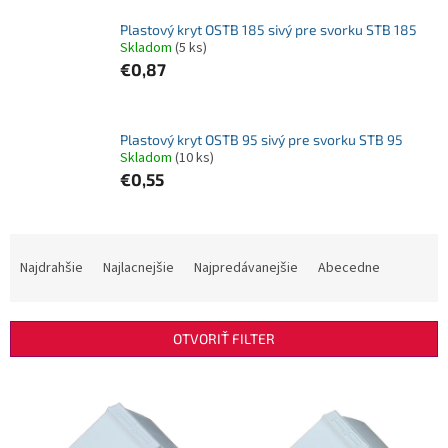
Plastový kryt OSTB 185 sivý pre svorku STB 185
Skladom
(5 ks)
€0,87
Plastový kryt OSTB 95 sivý pre svorku STB 95
Skladom
(10 ks)
€0,55
R
a
Najdrahšie
Najlacnejšie
Najpredávanejšie
Abecedne
d
e
n
OTVORIŤ FILTER
i
e
V
p
ý
r
p
o