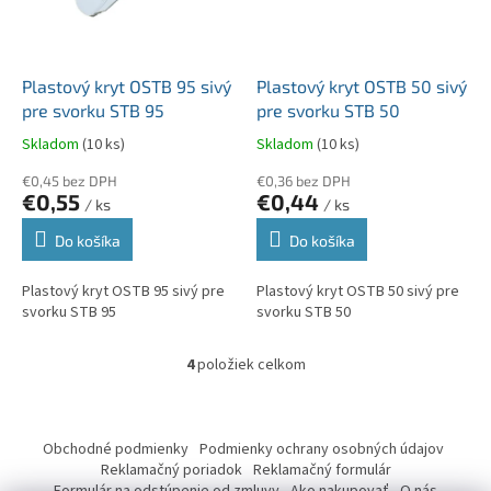
Plastový kryt OSTB 95 sivý
Plastový kryt OSTB 50 sivý
pre svorku STB 95
pre svorku STB 50
Skladom
(10 ks)
Skladom
(10 ks)
€0,45 bez DPH
€0,36 bez DPH
€0,55
€0,44
/ ks
/ ks
Do košíka
Do košíka
Plastový kryt OSTB 95 sivý pre
Plastový kryt OSTB 50 sivý pre
svorku STB 95
svorku STB 50
4
položiek celkom
O
v
l
Z
á
á
Obchodné podmienky
Podmienky ochrany osobných údajov
d
p
Reklamačný poriadok
Reklamačný formulár
a
ä
Formulár na odstúpenie od zmluvy
Ako nakupovať
O nás