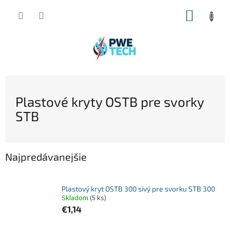
Prejsť
NÁKUP
na
obsah
KOŠÍK
Plastové kryty OSTB pre svorky
STB
Najpredávanejšie
Plastový kryt OSTB 300 sivý pre svorku STB 300
Skladom
(5 ks)
€1,14