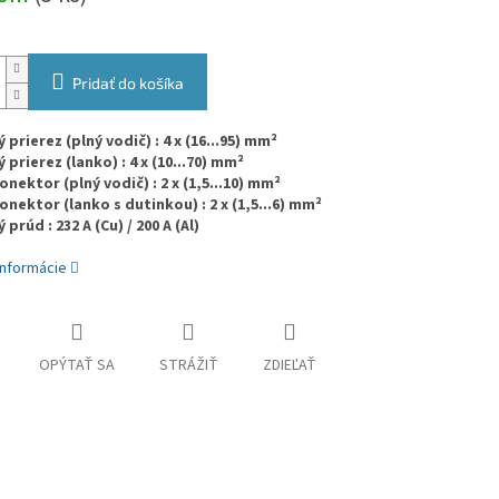
Pridať do košíka
prierez (plný vodič) : 4 x (16...95) mm²
prierez (lanko) : 4 x (10...70) mm²
onektor (plný vodič) : 2 x (1,5...10) mm²
onektor (lanko s dutinkou) : 2 x (1,5...6) mm²
prúd : 232 A (Cu) / 200 A (Al)
informácie
OPÝTAŤ SA
STRÁŽIŤ
ZDIEĽAŤ