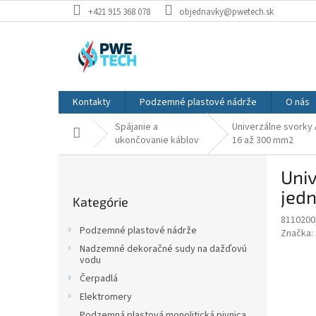
Prejsť
+421 915 368 078
objednavky@pwetech.sk
na
obsah
Kontakty
Podzemné plastové nádrže
O nás
Spájanie a
Univerzálne svorky
Domov
ukončovanie káblov
16 až 300 mm2
B
Uni
o
Preskočiť
č
jedn
Kategórie
kategórie
n
8110200
ý
Podzemné plastové nádrže
Značka:
p
Nadzemné dekoračné sudy na dažďovú
a
vodu
n
Čerpadlá
e
Elektromery
l
Podzemná plastová monolitická pivnica