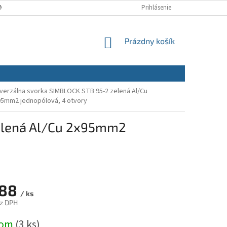
NÝCH ÚDAJOV
REKLAMAČNÝ PORIADOK
Prihlásenie
REKLAMAČNÝ FORMULÁR
NÁKUPNÝ
Prázdny košík
KOŠÍK
verzálna svorka SIMBLOCK STB 95-2 zelená Al/Cu
95mm2 jednopólová, 4 otvory
elená Al/Cu 2x95mm2
,88
/ ks
z DPH
ová
dom
(3 ks)