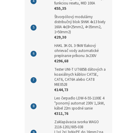
funkciou resetu, MID 100A
€55,35
Štvorpólový modulárny
distribučný blok ShNK 4x13 biely
160A 4x(8×25mm2, 4×35mm2,
1×50mm2)
€29,30
HAKL 3K-DL 3-9kW tlakový
ohrievač vody automatické
prepínanie príkonu 3x230V
€296,68
Tester UNI-T UT685B dátových a
koaxiálnych káblov CAT5E,
CAT6, CAT6A alebo CAT8
MIE0528
€144,73
Leo čerpadlo LDW-6-55-1100E 4
"ponorný automat 230V 1,1kW,
kábel 22m spodné sanie
€311,76
Zaklapávacia svorka WAGO
2116-1201/605-038
L1+L2+L3+N+PE do 16mm2 na