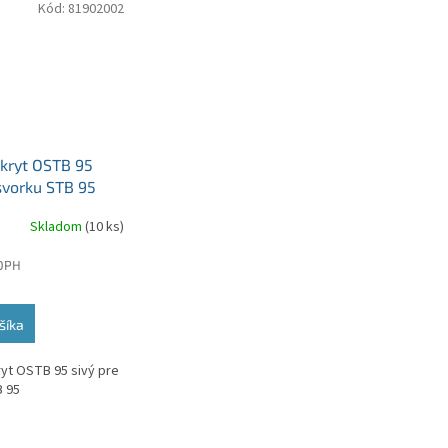
Kód:
81902002
 kryt OSTB 95
svorku STB 95
Skladom
(10 ks)
 DPH
šíka
ryt OSTB 95 sivý pre
 95