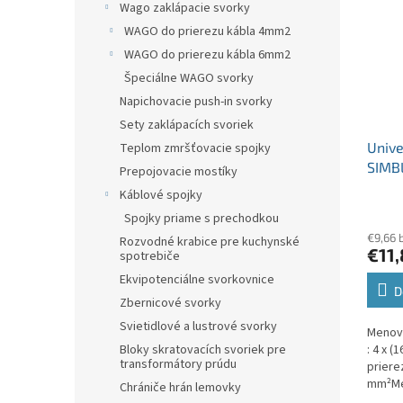
Wago zaklápacie svorky
WAGO do prierezu kábla 4mm2
WAGO do prierezu kábla 6mm2
Špeciálne WAGO svorky
Napichovacie push-in svorky
Sety zaklápacích svoriek
Unive
Teplom zmršťovacie spojky
SIMB
Prepojovacie mostíky
modr
Káblové spojky
jedno
Spojky priame s prechodkou
€9,66 
Rozvodné krabice pre kuchynské
€11,
spotrebiče
Ekvipotenciálne svorkovnice
D
Zbernicové svorky
Svietidlové a lustrové svorky
Menovi
: 4 x 
Bloky skratovacích svoriek pre
transformátory prúdu
prierez
mm²Mer
Chrániče hrán lemovky
vodič) 