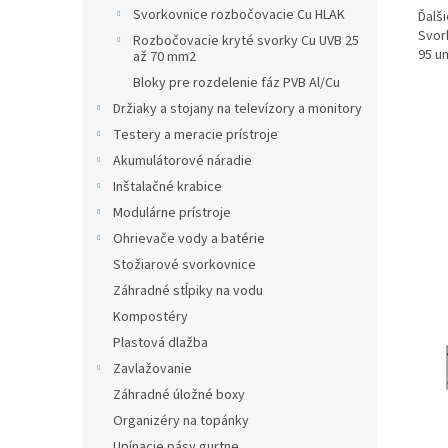
Svorkovnice rozbočovacie Cu HLAK
Ďalši
Svor
Rozbočovacie kryté svorky Cu UVB 25
95 u
až 70 mm2
Bloky pre rozdelenie fáz PVB Al/Cu
Držiaky a stojany na televízory a monitory
Testery a meracie prístroje
Akumulátorové náradie
Inštalačné krabice
Modulárne prístroje
Ohrievače vody a batérie
Stožiarové svorkovnice
Záhradné stĺpiky na vodu
Kompostéry
Plastová dlažba
Zavlažovanie
Záhradné úložné boxy
Organizéry na topánky
Upínacie pásy gurtne