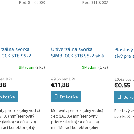
Kód:
81102003
Kód:
81102002
rzálna svorka
Univerzálna svorka
Plastový
LOCK STB 95-2
SIMBLOCK STB 95-2 sivá
sivý pre 
á Al/Cu 2x95mm2
Al/Cu 2x95mm2
Skladom
(3 ks)
Skladom
(2 ks)
pólová, 4 otvory
jednopólová, 4 otvory
bez DPH
€9,66 bez DPH
€0,45 bez
88
€11,88
€0,55
o košíka
Do košíka
Do ko
tý prierez (plný vodič)
Menovitý prierez (plný vodič)
Plastový k
(16...95) mm²Menovitý
: 4 x (16...95) mm²Menovitý
svorku STB
 (lanko) : 4 x (10...70)
prierez (lanko) : 4 x (10...70)
ací konektor (plný
mm²Merací konektor (plný
: 2 x (1,5...10) mm²Merací
vodič) : 2 x (1,5...10) mm²Merací