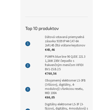
Top 10 produktov
Dátová vstavaná priemyselná
zásuvka 9339 IP44 CAT-6A
2xRJ45 žltá vrátane keystonov
€45,46
PUMPA blue line 90 QJDE 221.3
1,1kW 230V čerpadlo s
frakvenčným meničom VIFIDI
BV1-15.B.2.5
€760,56
Obojsmerný elektromer LS-3FB
(3-fázový, digitálny, 4-
modulový) s funkciou resetu,
MID 100A
€66,05
Digitálny elektromer LS-3F (3-
fázový, digitálny, 4-modulový) s