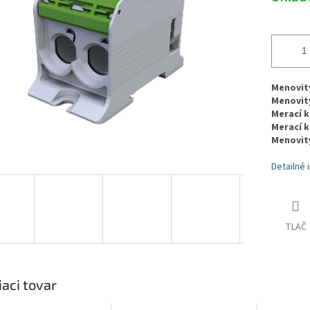
Menovitý 
Menovitý 
Merací k
Merací k
Menovitý 
Detailné 
TLAČ
iaci tovar