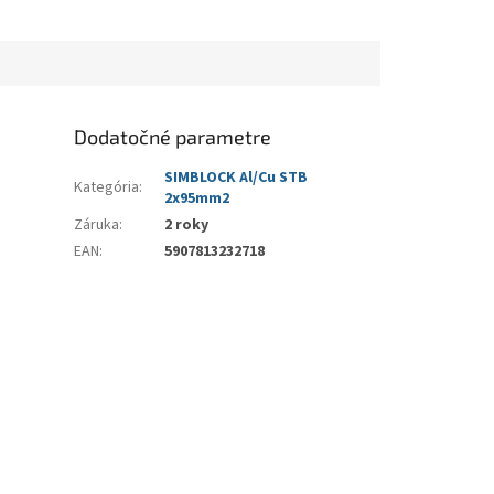
Dodatočné parametre
SIMBLOCK Al/Cu STB
Kategória
:
2x95mm2
Záruka
:
2 roky
EAN
:
5907813232718