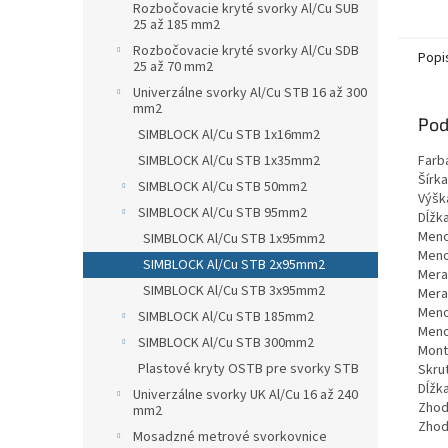
Rozbočovacie kryté svorky Al/Cu SUB
konekt
25 až 185 mm2
Rozbočovacie kryté svorky Al/Cu SDB
Popi
25 až 70 mm2
Univerzálne svorky Al/Cu STB 16 až 300
mm2
Pod
SIMBLOCK Al/Cu STB 1x16mm2
Farba
SIMBLOCK Al/Cu STB 1x35mm2
Šírka
SIMBLOCK Al/Cu STB 50mm2
Výšk
SIMBLOCK Al/Cu STB 95mm2
Dĺžk
Menov
SIMBLOCK Al/Cu STB 1x95mm2
Menov
SIMBLOCK Al/Cu STB 2x95mm2
Merac
SIMBLOCK Al/Cu STB 3x95mm2
Merac
Menov
SIMBLOCK Al/Cu STB 185mm2
Menov
SIMBLOCK Al/Cu STB 300mm2
Mont
Plastové kryty OSTB pre svorky STB
Skrut
Dĺžk
Univerzálne svorky UK Al/Cu 16 až 240
Zhod
mm2
Zhod
Mosadzné metrové svorkovnice