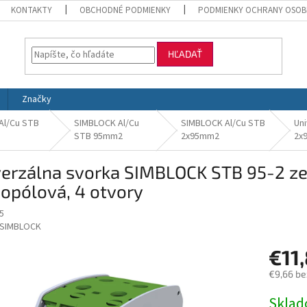
KONTAKTY
OBCHODNÉ PODMIENKY
PODMIENKY OCHRANY OSOB
HĽADAŤ
Značky
 Al/Cu STB
SIMBLOCK Al/Cu
SIMBLOCK Al/Cu STB
Uni
STB 95mm2
2x95mm2
2x
verzálna svorka SIMBLOCK STB 95-2 z
opólová, 4 otvory
5
SIMBLOCK
€11
€9,66 be
Jednotk
Skla
cena: