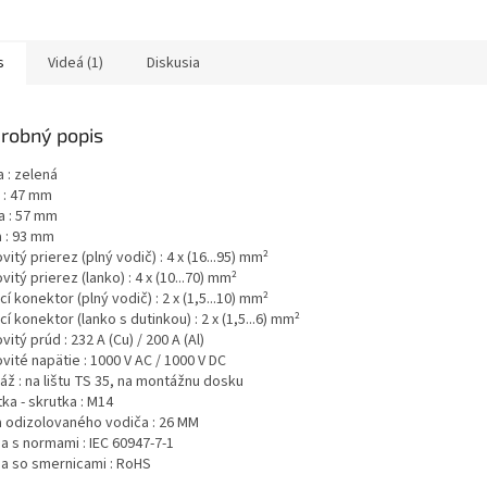
or...
konektor...
s
Videá (1)
Diskusia
robný popis
 : zelená
 : 47 mm
a : 57 mm
a : 93 mm
itý prierez (plný vodič) : 4 x (16...95) mm²
itý prierez (lanko) : 4 x (10...70) mm²
í konektor (plný vodič) : 2 x (1,5...10) mm²
í konektor (lanko s dutinkou) : 2 x (1,5...6) mm²
itý prúd : 232 A (Cu) / 200 A (Al)
ité napätie : 1000 V AC / 1000 V DC
áž : na lištu TS 35, na montážnu dosku
ka - skrutka : M14
a odizolovaného vodiča : 26 MM
a s normami : IEC 60947-7-1
a so smernicami : RoHS